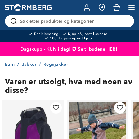
Søk etter produkter og kategorier
Rask levering
Kjøp nå, betal senere
100 dagers åpent kjøp
Dagskupp - KUN i dag! ⏰
Se tilbudene HER!
Barn
Jakker
Regnjakker
Produktet er lagt i handlekurven
Til kassen
Varen er utsolgt, hva med noen av
disse?