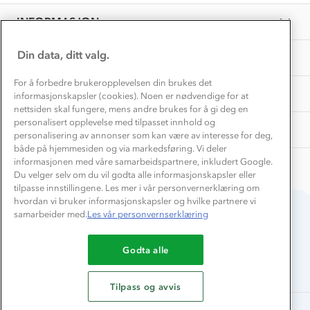
12
Overnatte utendørs⛺
Presse
Dec
Samarbeide med oss?
INFORMASJON
2021
Store størrelser
Storms turtips🐿️
Jobbe hos oss?
Turmat oppskrifter
Din data, ditt valg.
OM OSS
Leirskole 🥾
Beredskap
For å forbedre brukeropplevelsen din brukes det
Barnehageansatt
TIPS OG RÅD
informasjonskapsler (cookies). Noen er nødvendige for at
nettsiden skal fungere, mens andre brukes for å gi deg en
Tips til hyttetur
personalisert opplevelse med tilpasset innhold og
AKTIVITETER
personalisering av annonser som kan være av interesse for deg,
både på hjemmesiden og via markedsføring. Vi deler
informasjonen med våre samarbeidspartnere, inkludert Google.
Du velger selv om du vil godta alle informasjonskapsler eller
tilpasse innstillingene. Les mer i vår personvernerklæring om
hvordan vi bruker informasjonskapsler og hvilke partnere vi
samarbeider med.
Les vår personvernserklæring
Du betaler enkelt med
Godta alle
Tilpass og avvis