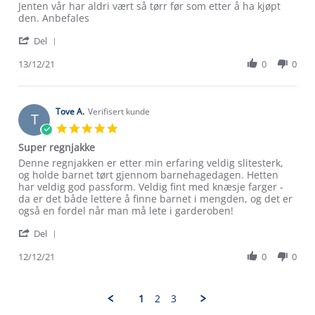
Review
review
Jenten vår har aldri vært så tørr før som etter å ha kjøpt
by
stating
den. Anbefales
Jill
Jenten
'
B.
vår
Del
Share
on
har
Review
13/12/21
0
0
13
aldri
by
Dec
vært
Om Stormberg
Jill
2021
B.
Verdigrunnlag
on
Tove A.
Verifisert kunde
T
13
5.0
Dec
Klima og miljø
star
Trelagsprinsippet barn
Super regnjakke
2021
rating
Kundeservice
Review
review
Denne regnjakken er etter min erfaring veldig slitesterk,
Etisk handel
Alt du trenger til Norgesferien
by
stating
og holde barnet tørt gjennom barnehagedagen. Hetten
Kontakt oss
Tove
Super
har veldig god passform. Veldig fint med knæsje farger -
Dyreetikk
A.
regnjakke
da er det både lettere å finne barnet i mengden, og det er
Dette trenger du til barnehagen
on
også en fordel når man må lete i garderoben!
Konkurransevinnere
1% til samfunnet
12
Gravidklær
'
Dec
Del
Kundeklubb
Share
2021
Inkludering
Review
Hvordan velge riktig turtøy?
12/12/21
0
0
Norgesferie 🇳🇴
Våre butikker
by
Materialer
Tove
Vask og vedlikehold
A.
Få turinspirasjon og tips her⛰
Bedrift, barnehage og SFO
1
2
3
on
Personvern
EL-retur