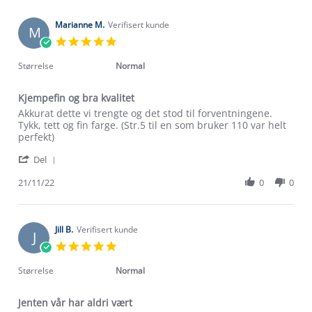
Christine
2023
B.
on
Marianne M.
Verifisert kunde
M
27
5.0
Jun
star
2023
rating
Størrelse
Normal
Kjempefin og bra kvalitet
Review
review
Akkurat dette vi trengte og det stod til forventningene.
by
stating
Tykk, tett og fin farge. (Str.5 til en som bruker 110 var helt
Marianne
Kjempefin
perfekt)
M.
og
'
on
bra
Del
Share
21
kvalitet
Review
21/11/22
0
0
Nov
by
2022
Marianne
M.
on
Jill B.
Verifisert kunde
J
21
5.0
Nov
star
2022
rating
Størrelse
Normal
Jenten vår har aldri vært