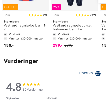
OUTLET
25%
O
Barn
Barn
Ba
(
9
)
(
32
)
Stormberg
Stormberg
St
Vestland regnjakke barn 1-
Vestland regnselebukse,
Ve
7
testvinner barn 1-7
1-
Vindtett
Vindtett
Vanntett (30 000 mm vannsøyle)
Vanntett (30 000 mm vannsøyle)
150,-
299,-
399,-
15
Vurderinger
Levert av
4.8
4.8
4.8
star
star
30 Vurderinger
rating
rating
Størrelse
Normal