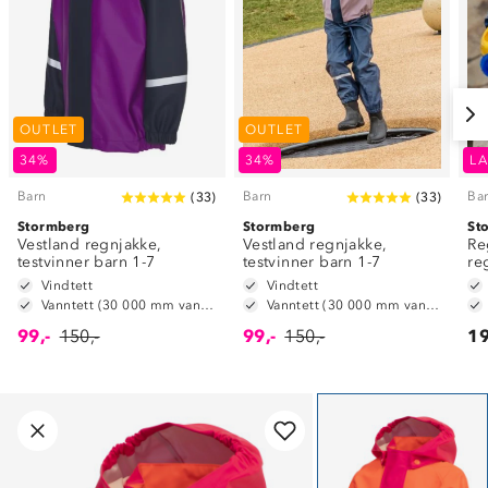
OUTLET
OUTLET
34%
34%
LA
Barn
Barn
Ba
(
33
)
(
33
)
Stormberg
Stormberg
St
Vestland regnjakke,
Vestland regnjakke,
Re
testvinner barn 1-7
testvinner barn 1-7
re
Vindtett
Vindtett
Vanntett (30 000 mm vannsøyle)
Vanntett (30 000 mm vannsøyle)
99,-
150,-
99,-
150,-
19