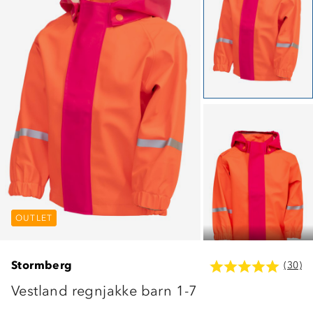
OUTLET
OUTLET
OUTLET
Stormberg
(30)
Vestland regnjakke barn 1-7