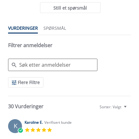
Still et spørsmål
VURDERINGER
SPØRSMÅL
Filtrer anmeldelser
Search
Flere Filtre
Reviews
30 Vurderinger
Sorter:
Valgt
Karoline E.
Verifisert kunde
K
5.0
star