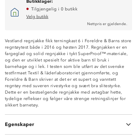
Butikklager:
Tilgjengelig i 0 butikk
Velg butikk
Nettpris er gjeldende.
Vestland regnjakke fikk terningkast 6 i Foreldre & Barns store
regntøytest både i 2016 og høsten 2017. Regnjakken er en
fargeglad og solid regnjakke i tykt SuperProof™-materiale,
og den er utviklet spesielt for aktive barn til bruk i
barnehage og i lek. I testen som ble utført av det svenske
testfirmaet Textil & läderlaboratoriet gjennomførte, og
Vindtett
Foreldre & Barn skriver at det er et supert og vanntett
Vanntett (30 000 mm vannsøyle)
regntøy med suveren rivestyrke og svært bra slitestyrke.
Høy rive- og slitestyrke
Dette er en bestselgende regnjakke med avtagbar hette,
Stormklaff
tydelige reflekser og følger våre strenge retningslinjer for
Avtagbar hette for økt sikkerhet
sikkert barnetøy.
Refleksbånd
SuperProof
Materiale: Polyuretan (PU)
Egenskaper
Jakken har ingen lommer