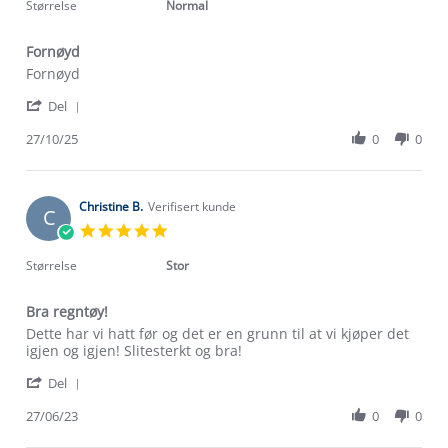
rating
Størrelse
Normal
Fornøyd
Review
review
Fornøyd
by
stating
'
Karoline
Fornøyd
Del
Share
E.
Review
27/10/25
0
0
on
by
27
Karoline
Oct
E.
2025
on
Christine B.
Verifisert kunde
C
27
5.0
Oct
star
2025
rating
Størrelse
Stor
Bra regntøy!
Review
review
Dette har vi hatt før og det er en grunn til at vi kjøper det
by
stating
igjen og igjen! Slitesterkt og bra!
Christine
Bra
'
B.
regntøy!
Del
Share
on
Review
27/06/23
0
0
27
by
Jun