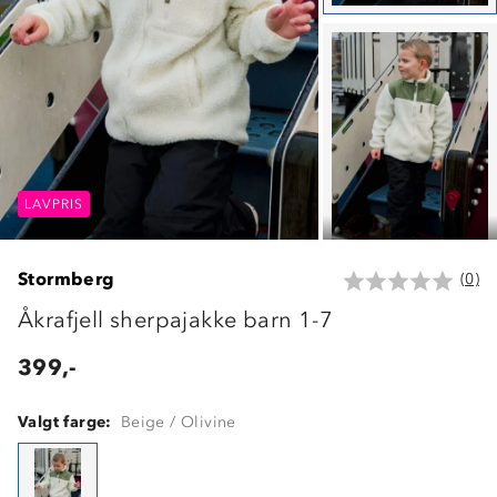
LAVPRIS
LAVPRIS
LAVPRIS
Stormberg
(0)
Åkrafjell sherpajakke barn 1-7
399,-
Valgt farge:
Beige / Olivine