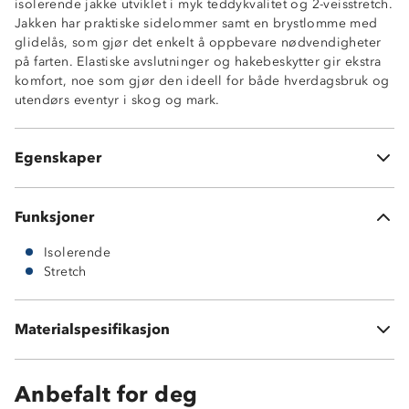
isolerende jakke utviklet i myk teddykvalitet og 2-veisstretch.
Isolerende
Jakken har praktiske sidelommer samt en brystlomme med
2-veisstretch
glidelås, som gjør det enkelt å oppbevare nødvendigheter
Høy krage
på farten. Elastiske avslutninger og hakebeskytter gir ekstra
2 sidelommer
komfort, noe som gjør den ideell for både hverdagsbruk og
1 brystlomme med glidelås
utendørs eventyr i skog og mark.
Kontrastfelt på bryst og skuldre
Elastiske avslutninger
Hakebeskytter på glidelås
Egenskaper
Knagghempe i nakken
Funksjoner
Isolerende
Stretch
Materialspesifikasjon
100 % polyester
Anbefalt for deg