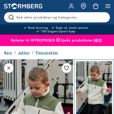
Søk etter produkter og kategorier
Rask levering
Kjøp nå, betal senere
100 dagers åpent kjøp
Nyheter til INTROPRISER 💥 Sjekk produktene
HER!
Barn
Jakker
Fleecejakker
Produktet er lagt i handlekurven
Til kassen