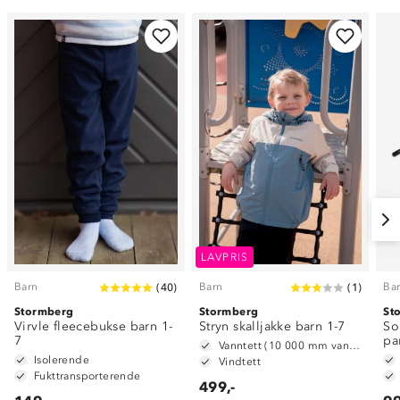
LAVPRIS
Barn
Barn
Ba
(
40
)
(
1
)
Stormberg
Stormberg
St
Virvle fleecebukse barn 1-
Stryn skalljakke barn 1-7
Sol
7
pa
Vanntett (10 000 mm vannsøyle)
Isolerende
Vindtett
Fukttransporterende
499,-