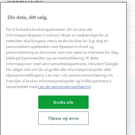
Samarbeide med oss?
INFORMASJON
Store størrelser
Storms turtips🐿️
Jobbe hos oss?
Turmat oppskrifter
Din data, ditt valg.
OM OSS
Leirskole 🥾
Beredskap
For å forbedre brukeropplevelsen din brukes det
Barnehageansatt
TIPS OG RÅD
informasjonskapsler (cookies). Noen er nødvendige for at
nettsiden skal fungere, mens andre brukes for å gi deg en
Tips til hyttetur
personalisert opplevelse med tilpasset innhold og
AKTIVITETER
personalisering av annonser som kan være av interesse for deg,
både på hjemmesiden og via markedsføring. Vi deler
informasjonen med våre samarbeidspartnere, inkludert Google.
Du velger selv om du vil godta alle informasjonskapsler eller
tilpasse innstillingene. Les mer i vår personvernerklæring om
hvordan vi bruker informasjonskapsler og hvilke partnere vi
samarbeider med.
Les vår personvernserklæring
Du betaler enkelt med
Godta alle
Tilpass og avvis
Alle rettigheter forbeholdes, Stormberg - 2026