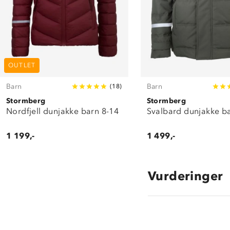
OUTLET
Barn
Barn
(
18
)
Stormberg
Stormberg
Nordfjell dunjakke barn 8-14
Svalbard dunjakke b
1 199,-
1 499,-
Vurderinger