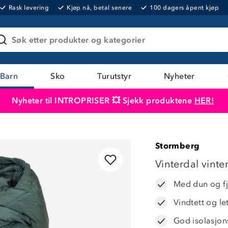
Rask levering
Kjøp nå, betal senere
100 dagers åpent kjøp
Søk etter produkter og kategorier
Barn
Sko
Turutstyr
Nyheter
Nyheter til INTROPRISER 💥 Sjekk produktene
HER!
Produktet er lagt i handlekurven
Til kassen
Stormberg
Vinterdal vinte
Med dun og f
Vindtett og l
God isolasjo