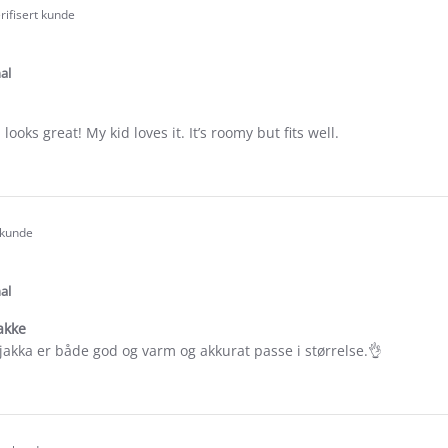
rifisert kunde
.0
tar
ating
al
looks great! My kid loves it. It’s roomy but fits well.
e
ew
-
 kunde
.0
tar
ating
al
akke
jakka er både god og varm og akkurat passe i størrelse.👌
e
ew