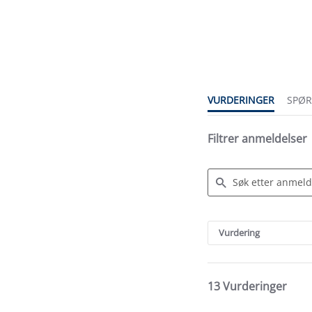
4.6
star
rating
VURDERINGER
SPØ
Filtrer anmeldelser
Search
Reviews
Vurdering
13 Vurderinger