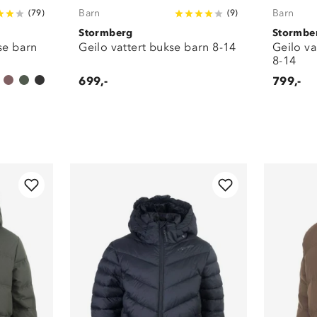
Barn
Barn
(
79
)
(
9
)
Stormberg
Stormbe
se barn
Geilo vattert bukse barn 8-14
Geilo va
8-14
699,-
799,-