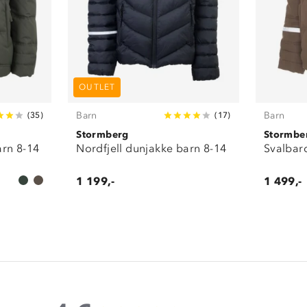
OUTLET
Barn
Barn
(
35
)
(
17
)
Stormberg
Stormbe
arn 8-14
Nordfjell dunjakke barn 8-14
Svalbar
1 199,-
1 499,-