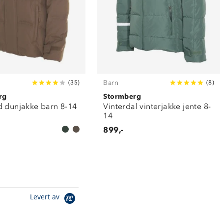
Barn
(
35
)
(
8
)
rg
Stormberg
d dunjakke barn 8-14
Vinterdal vinterjakke jente 8-
14
899,-
Levert av