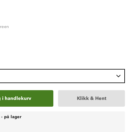
reen
 i handlekurv
Klikk & Hent
-
på lager