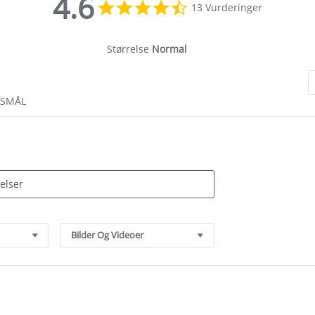
4.6
4.6
13 Vurderinger
star
rating
Størrelse
Normal
RSMÅL
Bilder Og Videoer