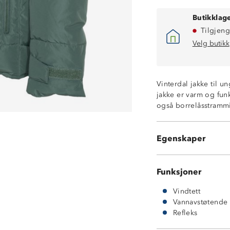
Butikklage
Tilgjeng
Velg butikk
Med dun og fjæ
Vindtett og lett
God isolasjons
Vinterdal jakke til 
Vattert hette me
jakke er varm og fun
To glidelåslom
også borrelåsstramm
Enhåndsstrammi
IsoFrost (5% du
Dun i Stormbergs
Egenskaper
matproduksjon
Funksjoner
Vindtett
Vannavstøtende
Refleks