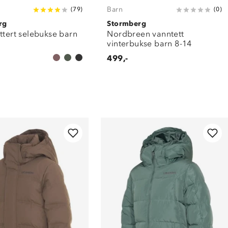
Barn
(
79
)
(
0
)
rg
Stormberg
ttert selebukse barn
Nordbreen vanntett
vinterbukse barn 8-14
499,-