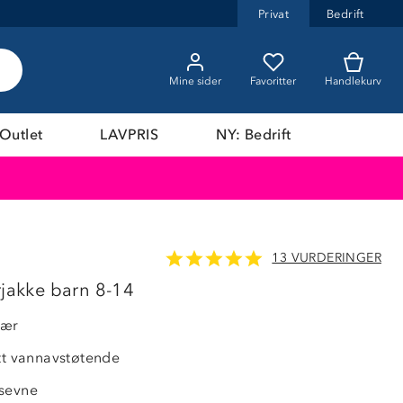
Privat
Bedrift
Mine sider
Favoritter
Handlekurv
Outlet
LAVPRIS
NY: Bedrift
13 VURDERINGER
rjakke barn 8-14
jær
ett vannavstøtende
nsevne