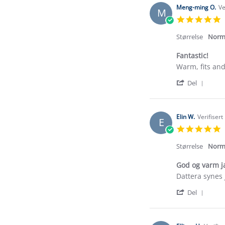
Meng-ming O.
Ve
M
5
s
r
Størrelse
Norm
Fantastic!
Review
review
Warm, fits and 
by
stating
'
Meng-
Fantastic!
Del
Shar
ming
Revi
O.
by
on
Meng
15
Elin W.
Verifisert
E
ming
Feb
5
O.
2025
s
on
r
Størrelse
Norm
15
Feb
God og varm j
2025
Review
review
Dattera synes 
by
stating
'
Elin
God
Del
Shar
W.
og
Revi
on
varm
by
8
jakke