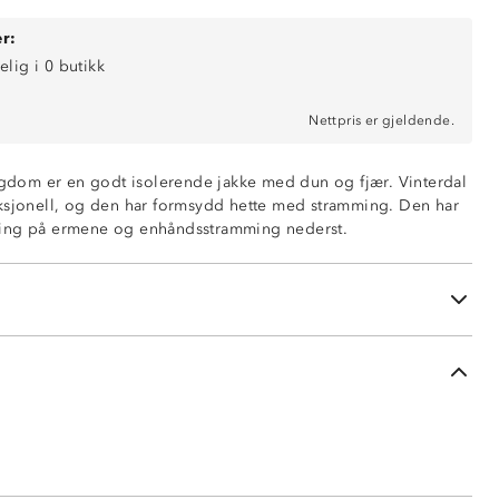
r:
elig i 0 butikk
r
Nettpris er gjeldende.
 vannavstøtende
evne
ungdom er en godt isolerende jakke med dun og fjær. Vinterdal
d justeringsmuligheter
ksjonell, og den har formsydd hette med stramming. Den har
mer
ing på ermene og enhåndsstramming nederst.
ng nederst
n, 50% fjær og 45% polyestervattering)
 produkter er fra fugler som er avlivet i forbindelse med