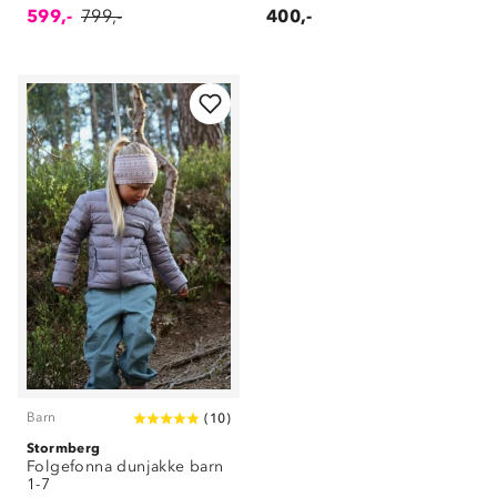
599,-
799,-
400,-
Barn
(
10
)
Stormberg
Om Stormberg
Folgefonna dunjakke barn
1-7