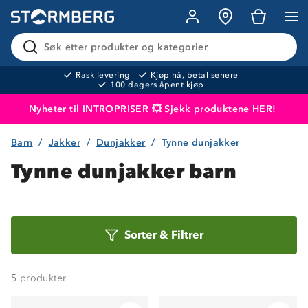
Søk etter produkter og kategorier
Rask levering
Kjøp nå, betal senere
100 dagers åpent kjøp
Nyheter til INTROPRISER 💥 Sjekk produktene
HER!
Barn
Jakker
Dunjakker
Tynne dunjakker
Produktet er lagt i handlekurven
Til kassen
Tynne dunjakker barn
Sorter
Sorter
&
Filtrer
etter
5
produkter