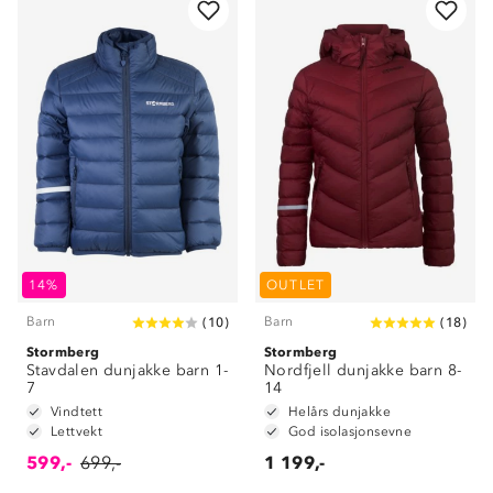
14%
OUTLET
Barn
Barn
(
10
)
(
18
)
Stormberg
Stormberg
Stavdalen dunjakke barn 1-
Nordfjell dunjakke barn 8-
7
14
Vindtett
Helårs dunjakke
Lettvekt
God isolasjonsevne
599,-
699,-
1 199,-