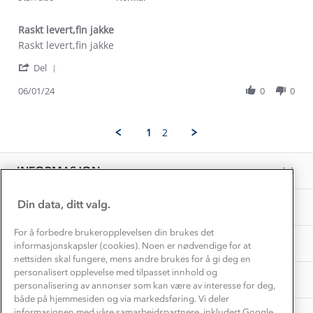
Alt du trenger til Norgesferien
Kontakt oss
Dyreetikk
Raskt levert,fin jakke
Dette trenger du til barnehagen
Review
review
Raskt levert,fin jakke
Konkurransevinnere
1% til samfunnet
by
stating
Gravidklær
'
Aud
Raskt
Del
Kundeklubb
Share
F.
levert,fin
Inkludering
Review
Hvordan velge riktig turtøy?
06/01/24
0
0
on
jakke
Norgesferie 🇳🇴
Våre butikker
by
6
Materialer
Aud
Jan
Vask og vedlikehold
F.
Få turinspirasjon og tips her⛰
2024
Bedrift, barnehage og SFO
1
2
on
Personvern
EL-retur
6
Overnatte utendørs⛺
Presse
Jan
Samarbeide med oss?
INFORMASJON
2024
Store størrelser
Storms turtips🐿️
Jobbe hos oss?
Turmat oppskrifter
Din data, ditt valg.
OM OSS
Leirskole 🥾
Beredskap
For å forbedre brukeropplevelsen din brukes det
Barnehageansatt
TIPS OG RÅD
informasjonskapsler (cookies). Noen er nødvendige for at
nettsiden skal fungere, mens andre brukes for å gi deg en
Tips til hyttetur
personalisert opplevelse med tilpasset innhold og
AKTIVITETER
personalisering av annonser som kan være av interesse for deg,
både på hjemmesiden og via markedsføring. Vi deler
informasjonen med våre samarbeidspartnere, inkludert Google.