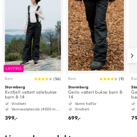
LAVPRIS
Barn
Barn
Ba
(
56
)
(
9
)
Stormberg
Stormberg
St
Kvitfjell vattert selebukse
Geilo vattert bukse barn 8-
Ge
barn 8-14
14
ba
Vindtett
Varmt helfòr
Vannavstøtende (4000 mm vannsøyle)
Vindtett
399,-
699,-
79