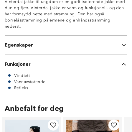
Vinterdal jakke til ungdom er en godt isolerende jakke med
Vindtett og lett vannavstøtende
dun og fjær. Vinterdal jakke er varm og funksjonell, og den
God isolasjonsevne
har formsydd hette med stramming. Den har også
Vattert hette med justeringsmuligheter
borrelåsstramming på ermene og enhåndsstramming
To glidelåslommer
nederst.
Enhåndsstramming nederst
IsoFrost (5% dun, 50% fjær og 45% polyestervattering)
Dun i Stormbergs produkter er fra fugler som er avlivet
Egenskaper
i forbindelse med matproduksjon
Funksjoner
Vindtett
Vannavstøtende
Refleks
Anbefalt for deg