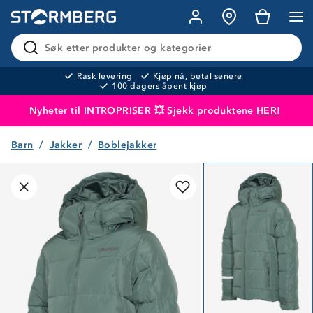
Søk etter produkter og kategorier
Rask levering
Kjøp nå, betal senere
100 dagers åpent kjøp
Nyheter til INTROPRISER 💥 Sjekk produktene
HER!
Barn
Jakker
Boblejakker
Produktet er lagt i handlekurven
Til kassen