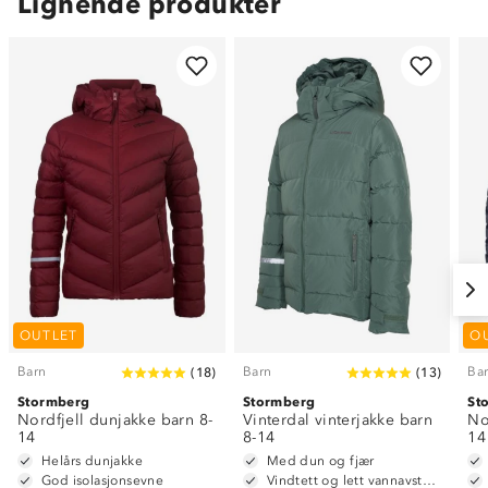
Lignende produkter
OUTLET
O
Barn
Barn
Ba
(
18
)
(
13
)
Stormberg
Stormberg
St
Nordfjell dunjakke barn 8-
Vinterdal vinterjakke barn
No
14
8-14
14
Helårs dunjakke
Med dun og fjær
God isolasjonsevne
Vindtett og lett vannavstøtende