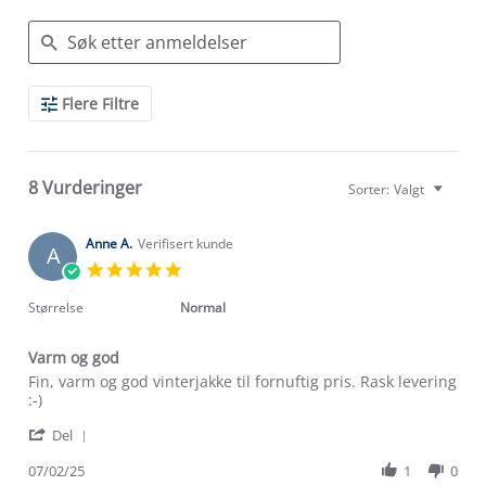
Search
Flere Filtre
Reviews
8 Vurderinger
Sorter:
Valgt
Anne A.
Verifisert kunde
A
5.0
star
rating
Størrelse
Normal
Varm og god
Review
review
Fin, varm og god vinterjakke til fornuftig pris. Rask levering
by
stating
:-)
Anne
Varm
'
A.
og
Del
Share
on
god
Review
07/02/25
1
0
7