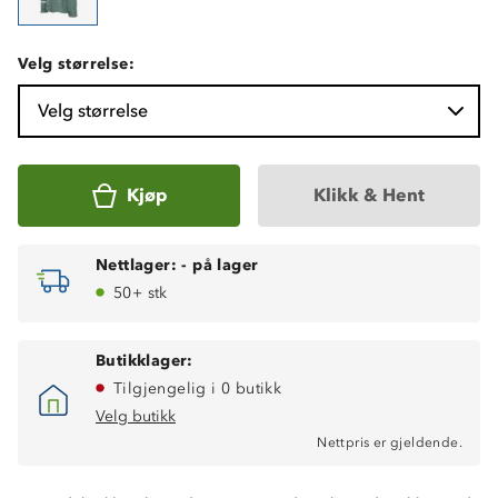
Velg størrelse:
Velg størrelse
Kjøp
Klikk & Hent
Nettlager:
-
på lager
50+ stk
Butikklager:
Tilgjengelig i 0 butikk
Velg butikk
Nettpris er gjeldende.
Med dun og fjær