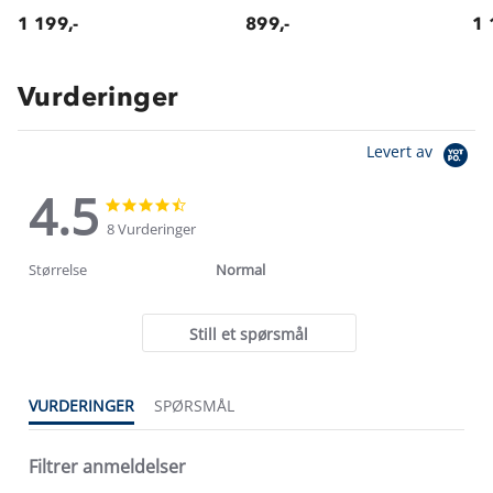
1 199,-
899,-
1 
Vurderinger
Levert av
4.5
4.5
4.5
star
star
8 Vurderinger
rating
rating
Størrelse
Normal
Still et spørsmål
VURDERINGER
SPØRSMÅL
Filtrer anmeldelser