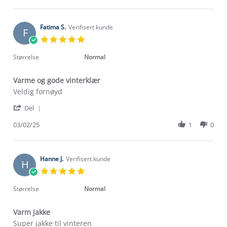
by
Feb
Anne
2025
A.
on
Fatima S.
Verifisert kunde
F
7
5.0
Feb
star
2025
rating
Størrelse
Normal
Varme og gode vinterklær
Review
review
Veldig fornøyd
by
stating
'
Fatima
Varme
Del
Share
S.
og
Review
03/02/25
1
0
on
gode
by
3
vinterklær
Fatima
Feb
S.
2025
on
Hanne J.
Verifisert kunde
H
3
5.0
Feb
star
2025
rating
Størrelse
Normal
Varm jakke
Review
review
Super jakke til vinteren