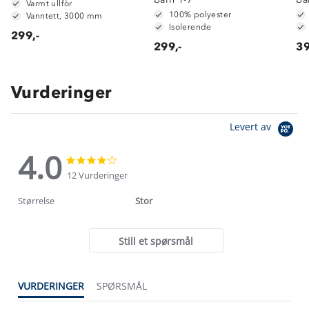
Varmt ullfòr
100% polyester
Vanntett, 3000 mm
Isolerende
299,-
299,-
39
Vurderinger
Levert av
4.0
4.0
4.0
star
star
12 Vurderinger
rating
rating
Størrelse
Stor
Still et spørsmål
VURDERINGER
SPØRSMÅL