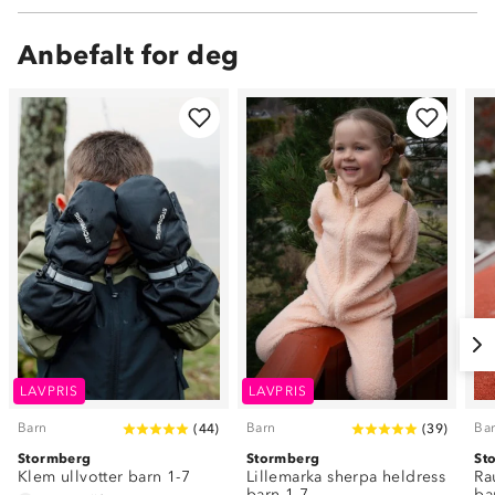
Anbefalt for deg
LAVPRIS
LAVPRIS
Barn
Barn
Ba
(
44
)
(
39
)
Stormberg
Stormberg
St
Klem ullvotter barn 1-7
Lillemarka sherpa heldress
Ra
barn 1-7
ba