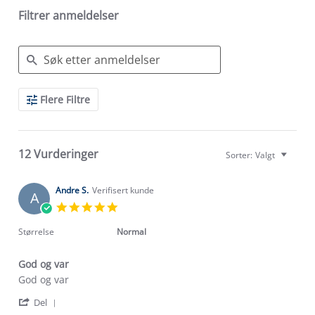
Filtrer anmeldelser
Search
Flere Filtre
Reviews
12 Vurderinger
Sorter:
Valgt
Andre S.
Verifisert kunde
A
5.0
star
rating
Størrelse
Normal
God og var
Review
review
God og var
by
stating
'
Andre
God
Del
Share
S.
og