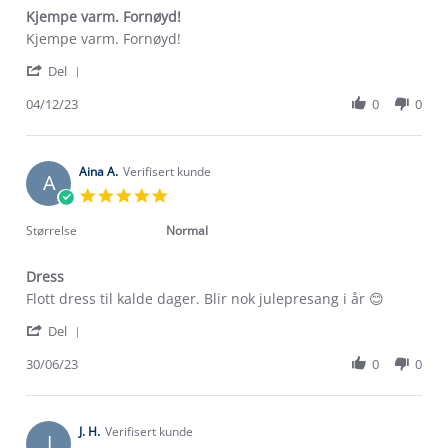
Kjempe varm. Fornøyd!
Review
review
Kjempe varm. Fornøyd!
by
stating
'
Sefora-
Kjempe
Del
Share
mariana
varm.
Review
04/12/23
0
0
V.
Fornøyd!
by
on
Sefora-
4
mariana
Dec
V.
Aina A.
Verifisert kunde
2023
A
on
5.0
4
star
Dec
rating
Størrelse
Normal
2023
Dress
Review
review
Flott dress til kalde dager. Blir nok julepresang i år 😊
by
stating
'
Aina
Dress
Del
Share
A.
Review
30/06/23
0
0
on
Om Stormberg
by
30
Aina
Jun
Verdigrunnlag
A.
2023
on
J. H.
Verifisert kunde
J