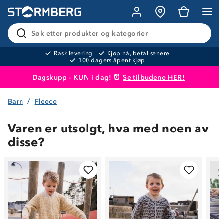
Søk etter produkter og kategorier
Rask levering
Kjøp nå, betal senere
100 dagers åpent kjøp
Dagskupp - KUN i dag! ⏰
Se tilbudene HER!
Barn
Fleece
Produktet er lagt i handlekurven
Til kassen
Varen er utsolgt, hva med noen av
disse?