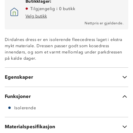
Butikklager:
Tilgjengelig i 0 butikk
Velg butikk
Nettpris er gjeldende.
Dirdalnes dress er en isolerende fleecedress laget i ekstra
mykt materiale. Dressen passer godt som kosedress
innendørs, og som et varmt mellomlag under parkdressen
Isolerende
på kalde dager.
To lommer med klaff og knapp
Strikk i ryggen
Strikk nederst i beinene 280g pilefleece
Egenskaper
Polypile520™
Funksjoner
Isolerende
Materialspesifikasjon
100% polyester