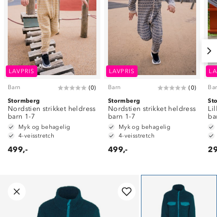
LAVPRIS
LAVPRIS
LA
Barn
Barn
Ba
(
0
)
(
0
)
Stormberg
Stormberg
St
Nordstien strikket heldress
Nordstien strikket heldress
Li
barn 1-7
barn 1-7
ba
Myk og behagelig
Myk og behagelig
4-veisstretch
4-veisstretch
499,-
499,-
29