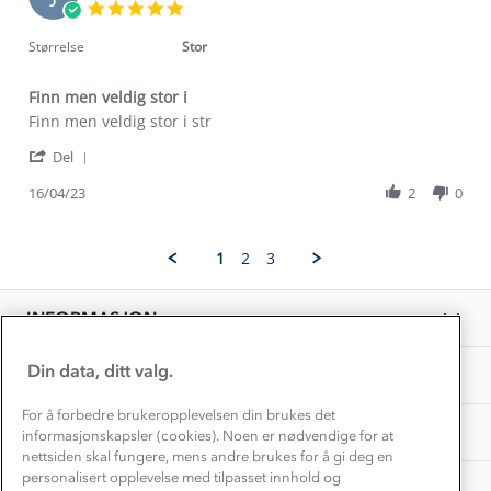
30
Klima og miljø
5.0
Trelagsprinsippet barn
Jun
star
Kundeservice
2023
rating
Størrelse
Stor
Etisk handel
Alt du trenger til Norgesferien
Kontakt oss
Dyreetikk
Finn men veldig stor i
Dette trenger du til barnehagen
Review
review
Finn men veldig stor i str
Konkurransevinnere
1% til samfunnet
by
stating
Gravidklær
'
J.
Finn
Del
Kundeklubb
Share
H.
men
Inkludering
Review
Hvordan velge riktig turtøy?
16/04/23
2
0
on
veldig
Norgesferie 🇳🇴
Våre butikker
by
16
stor
Materialer
J.
Apr
i
Vask og vedlikehold
H.
Få turinspirasjon og tips her⛰
2023
Bedrift, barnehage og SFO
1
2
3
on
Personvern
EL-retur
16
Overnatte utendørs⛺
Presse
Apr
Samarbeide med oss?
INFORMASJON
2023
Store størrelser
Storms turtips🐿️
Jobbe hos oss?
Turmat oppskrifter
Din data, ditt valg.
OM OSS
Leirskole 🥾
Beredskap
For å forbedre brukeropplevelsen din brukes det
Barnehageansatt
TIPS OG RÅD
informasjonskapsler (cookies). Noen er nødvendige for at
nettsiden skal fungere, mens andre brukes for å gi deg en
Tips til hyttetur
personalisert opplevelse med tilpasset innhold og
AKTIVITETER