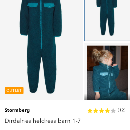
OUTLET
OUTLET
OUTLET
Stormberg
(12)
Dirdalnes heldress barn 1-7