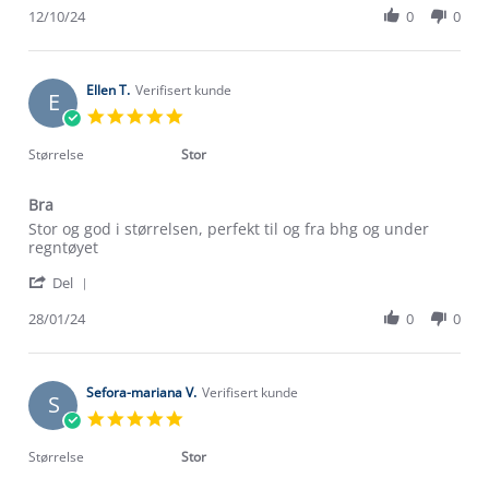
Review
12/10/24
0
0
on
var
by
12
Andre
Oct
S.
2024
on
Ellen T.
Verifisert kunde
E
12
5.0
Oct
star
2024
rating
Størrelse
Stor
Bra
Review
review
Stor og god i størrelsen, perfekt til og fra bhg og under
by
stating
regntøyet
Ellen
Bra
'
T.
Del
Share
on
Review
28/01/24
0
0
28
by
Jan
Ellen
2024
T.
on
Sefora-mariana V.
Verifisert kunde
S
28
5.0
Jan
star
2024
rating
Størrelse
Stor