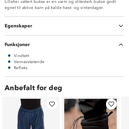
Lillehei vattert bukse er en varm og slitesterk bukse godt
Kraftig vannavstøtende
egnet til aktive barn på kalde høst- og vinterdager.
Refleksbånd nederst i beinene
Avtagbare fotstropper
320D Nylon Taslon
Egenskaper
Justerbar løsning i livet på innsiden av buksen
Funksjoner
Vindtett
Vannavstøtende
Refleks
Anbefalt for deg