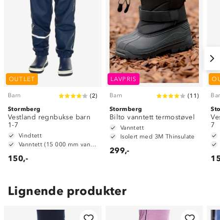
OUTLET
LAVPRIS
O
Barn
Barn
Ba
(
2
)
(
11
)
Stormberg
Stormberg
St
Vestland regnbukse barn
Bilto vanntett termostøvel
Ve
1-7
7
Vanntett
Vindtett
Isolert med 3M Thinsulate
Vanntett (15 000 mm vannsøyle)
299,-
150,-
15
Lignende produkter