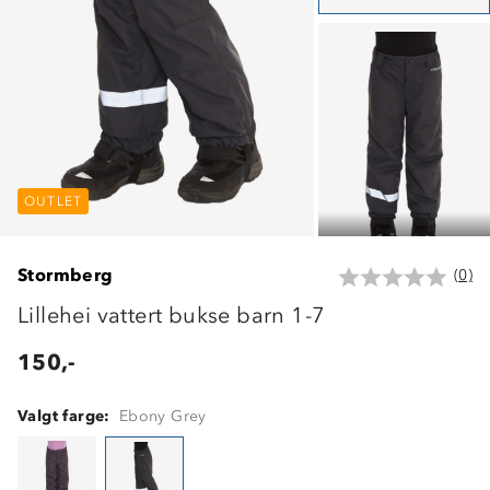
OUTLET
OUTLET
OUTLET
Stormberg
(0)
Lillehei vattert bukse barn 1-7
150,-
Valgt farge:
Ebony Grey