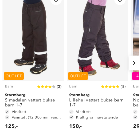
OUTLET
OUTLET
LA
Barn
Barn
Ba
(
3
)
(
5
)
Stormberg
Stormberg
St
Simadalen vattert bukse
Lillehei vattert bukse barn
No
barn 1-7
1-7
ba
Vindtett
Vindtett
Vanntett (12 000 mm vannsøyle)
Kraftig vannavstøtende
125,-
150,-
29