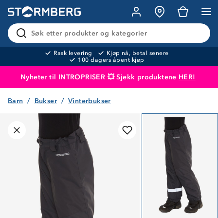
Søk etter produkter og kategorier
Rask levering
Kjøp nå, betal senere
100 dagers åpent kjøp
Nyheter til INTROPRISER 💥 Sjekk produktene
HER!
Barn
Bukser
Vinterbukser
Produktet er lagt i handlekurven
Til kassen