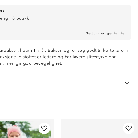
r:
elig i 0 butikk
Nettpris er gjeldende.
urbukse til barn 1-7 år. Buksen egner seg godt til korte turer i
ten glidelås.
ksjonelle stoffet er lettere og har lavere slitestyrke enn
d glidelås
ser, men gir god bevegelighet.
e på låret
i livet
t polyester