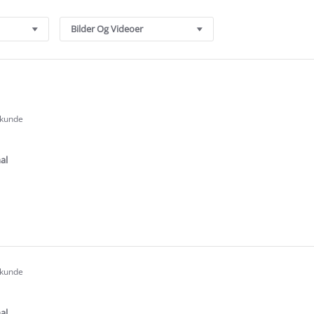
Bilder Og Videoer
 kunde
.0
tar
ating
al
e
ew
 kunde
.0
tar
ating
al