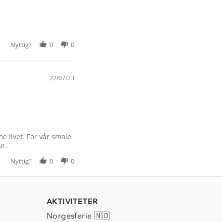
Nyttig?
0
0
22/07/23
 livet. For vår smale
ur.
Nyttig?
0
0
AKTIVITETER
Norgesferie 🇳🇴