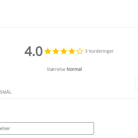
4.0
4.0
3 Vurderinger
star
rating
Størrelse
Normal
RSMÅL