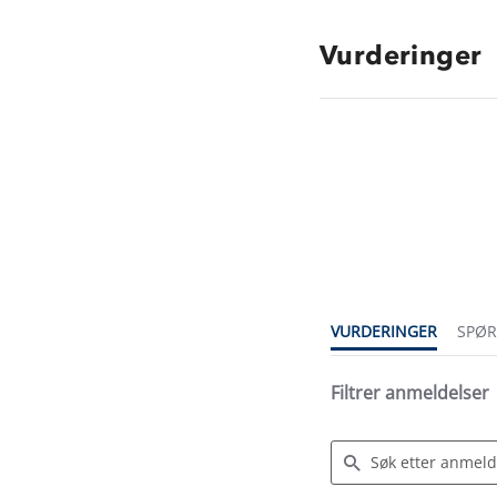
Vurderinger
4.0
star
rating
VURDERINGER
SPØ
Filtrer anmeldelser