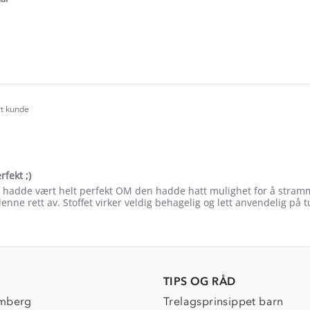
e
ew
rt kunde
.0
tar
ating
fekt ;)
hadde vært helt perfekt OM den hadde hatt mulighet for å stramme
denne rett av. Stoffet virker veldig behagelig og lett anvendelig på t
e
ew
TIPS OG RÅD
mberg
Trelagsprinsippet barn