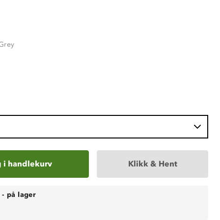
Grey
 i handlekurv
Klikk & Hent
-
på lager