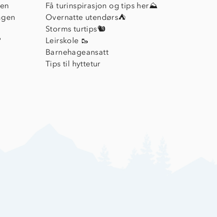
ien
Få turinspirasjon og tips her⛰
agen
Overnatte utendørs⛺
Storms turtips🐿️
?
Leirskole 🥾
Barnehageansatt
Tips til hyttetur