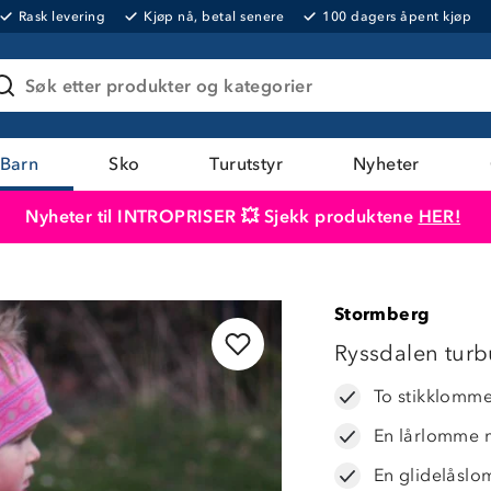
Rask levering
Kjøp nå, betal senere
100 dagers åpent kjøp
Søk etter produkter og kategorier
Barn
Sko
Turutstyr
Nyheter
Nyheter til INTROPRISER 💥 Sjekk produktene
HER!
Produktet er lagt i handlekurven
Til kassen
Stormberg
OUTLET
Ryssdalen turb
To stikklomme
En lårlomme 
En glidelåslo