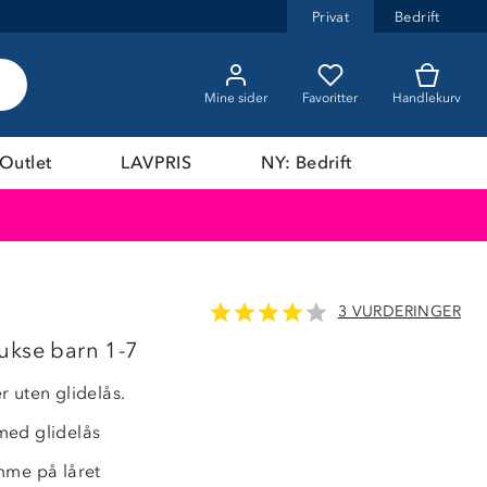
Privat
Bedrift
Mine sider
Favoritter
Handlekurv
Outlet
LAVPRIS
NY: Bedrift
3 VURDERINGER
OUTLET
ukse barn 1-7
r uten glidelås.
med glidelås
mme på låret