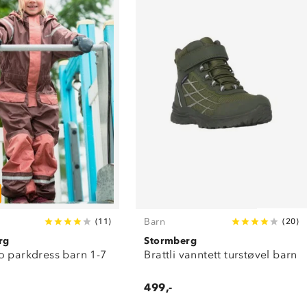
Barn
(
11
)
(
20
)
rg
Stormberg
o parkdress barn 1-7
Brattli vanntett turstøvel barn
499,-