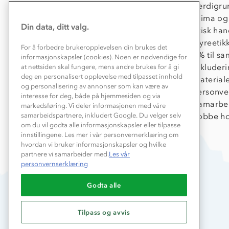
Jul
Kontakt oss
Verdigru
2023
Konkurransevinnere
Klima og
Din data, ditt valg.
Kundeklubb
Etisk han
Våre butikker
Dyreetik
For å forbedre brukeropplevelsen din brukes det
Bedrift, barnehage og SFO
1% til s
informasjonskapsler (cookies). Noen er nødvendige for
Presse
Inkluder
at nettsiden skal fungere, mens andre brukes for å gi
deg en personalisert opplevelse med tilpasset innhold
Material
og personalisering av annonser som kan være av
Personve
interesse for deg, både på hjemmesiden og via
Samarbe
markedsføring. Vi deler informasjonen med våre
Jobbe ho
samarbeidspartnere, inkludert Google. Du velger selv
om du vil godta alle informasjonskapsler eller tilpasse
innstillingene. Les mer i vår personvernerklæring om
hvordan vi bruker informasjonskapsler og hvilke
partnere vi samarbeider med.
Les vår
personvernserklæring
Godta alle
Tilpass og avvis