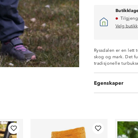
Butikklage
Tilgjeng
Velg butikk
Ryssdalen er en lett t
To stikklommer u
skog og mark. Det fun
En lårlomme me
tradisjonelle turbuk
En glidelåslomm
Innsydd elastikk 
Beltehemper
Egenskaper
100 % resirkuler