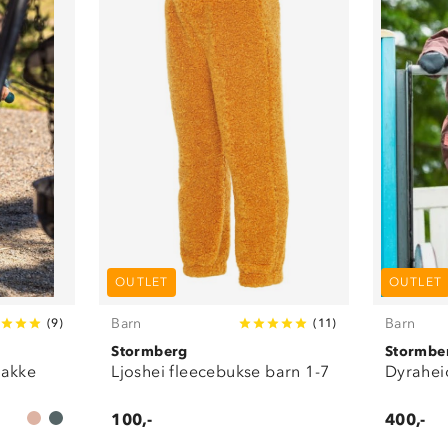
OUTLET
OUTLET
Barn
Barn
(
9
)
(
11
)
Stormberg
Stormbe
jakke
Ljoshei fleecebukse barn 1-7
Dyrahei
100,-
400,-