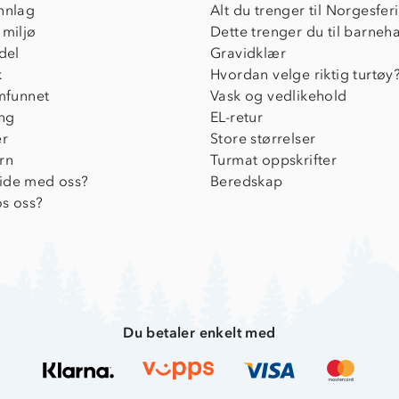
nnlag
Alt du trenger til Norgesfer
 miljø
Dette trenger du til barneh
del
Gravidklær
k
Hvordan velge riktig turtøy
amfunnet
Vask og vedlikehold
ing
EL-retur
er
Store størrelser
rn
Turmat oppskrifter
ide med oss?
Beredskap
s oss?
Du betaler enkelt med