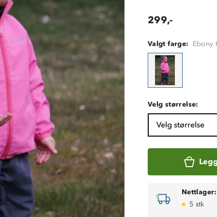
299,-
Valgt farge:
Ebony 
Velg størrelse:
Velg størrelse
Legg
Nettlager:
5 stk