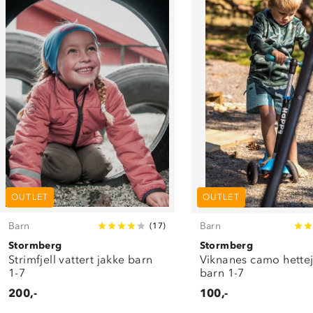
OUTLET
OUTLET
Barn
Barn
(
17
)
Stormberg
Stormberg
Strimfjell vattert jakke barn
Viknanes camo hette
1-7
barn 1-7
200,-
100,-