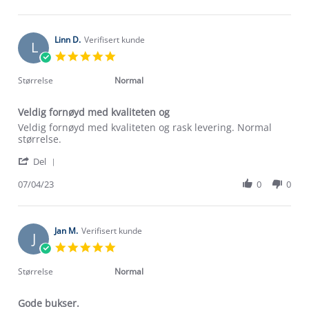
by
23
Hilde
Jul
M.
2025
on
Linn D.
Verifisert kunde
L
23
5.0
Jul
star
2025
rating
Størrelse
Normal
Veldig fornøyd med kvaliteten og
Review
review
Veldig fornøyd med kvaliteten og rask levering. Normal
by
stating
størrelse.
Linn
Veldig
'
D.
fornøyd
Del
Share
on
med
Review
07/04/23
0
0
7
kvaliteten
by
Apr
og
Linn
2023
D.
on
Jan M.
Verifisert kunde
J
7
5.0
Apr
star
2023
rating
Størrelse
Normal
Gode bukser.