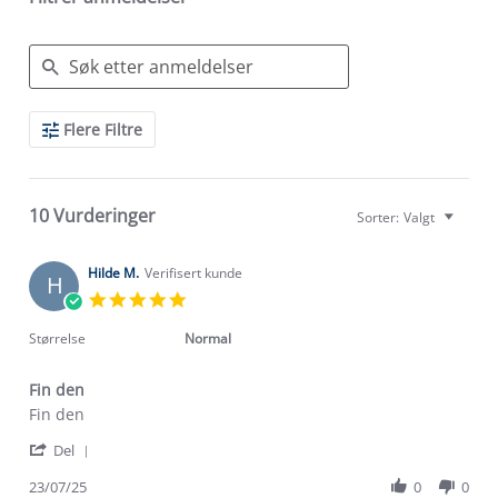
Search
Flere Filtre
Reviews
10 Vurderinger
Sorter:
Valgt
Hilde M.
Verifisert kunde
H
5.0
star
rating
Størrelse
Normal
Fin den
Review
review
Fin den
by
stating
'
Hilde
Fin
Del
Share
M.
den
Review
23/07/25
0
0
on