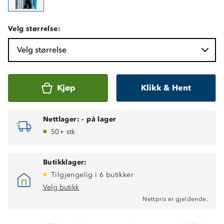
Velg størrelse:
Velg størrelse
Kjøp
Klikk & Hent
Nettlager:
-
på lager
50+ stk
Butikklager:
Tilgjengelig i 6 butikker
Vindtett
Velg butikk
Vanntett, 12 000 mm vannsøyle
Nettpris er gjeldende.
Fukttransporterende, 5 000 g/ m2/ 24t
Meshfôr