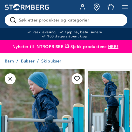
Søk etter produkter og kategorier
Rask levering
Kjøp nå, betal senere
100 dagers åpent kjøp
Nyheter til INTROPRISER 💥 Sjekk produktene
HER!
Barn
Bukser
Skibukser
Produktet er lagt i handlekurven
Til kassen