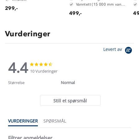
Vanntett (15 000 mm vannsøyle)
299,-
499,-
49
Vurderinger
Levert av
4.4
4.4
4.4
star
star
10 Vurderinger
rating
rating
Størrelse
Normal
Still et spørsmål
VURDERINGER
SPØRSMÅL
Filtrer anmeldelser