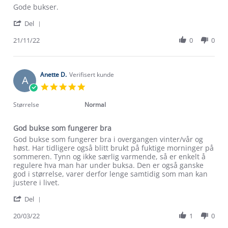
Review
review
Gode bukser.
by
stating
'
Jan
Gode
Del
Share
M.
bukser.
Review
21/11/22
0
0
on
by
21
Jan
Nov
M.
2022
on
Anette D.
Verifisert kunde
A
21
5.0
Nov
star
2022
rating
Størrelse
Normal
God bukse som fungerer bra
Review
review
God bukse som fungerer bra i overgangen vinter/vår og
by
stating
høst. Har tidligere også blitt brukt på fuktige morninger på
Anette
God
sommeren. Tynn og ikke særlig varmende, så er enkelt å
D.
bukse
regulere hva man har under buksa. Den er også ganske
on
som
god i størrelse, varer derfor lenge samtidig som man kan
20
fungerer
justere i livet.
Mar
bra
'
2022
Del
Share
Review
20/03/22
1
0
Om Stormberg
by