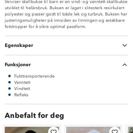
Veiviser skallbukse til barn er en vind- og vanntett skallbukse
Strikkjustering på innsiden av linning
utviklet til helårsbruk. Buksen er laget i slitesterk resirkulert
Lukking med knapp
polyester og passer godt til både lek og turbruk. Buksen har
Formsydde knær
justeringsmuligheter på innsiden av linningen og avtakbare
Strikk nederst i beina
fotstropper for å sikre optimal passform.
Utskiftbare fotstropper i gummi
Refleks
100% resirkulert polyester
Egenskaper
ProreTex® 12-5 membran
Funksjoner
Fukttransporterende
Vanntett
Vindtett
Refleks
Anbefalt for deg