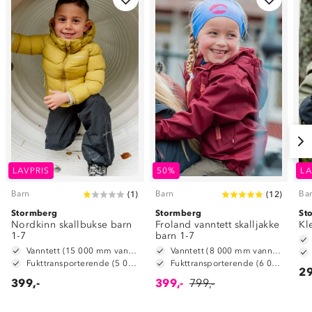
LAVPRIS
50%
LA
Barn
Barn
Ba
(
1
)
(
12
)
Stormberg
Stormberg
St
Nordkinn skallbukse barn
Froland vanntett skalljakke
Kl
1-7
barn 1-7
Vanntett (15 000 mm vannsøyle)
Vanntett (8 000 mm vannsøyle)
Fukttransporterende (5 000 g/m2/24t)
Fukttransporterende (6 000 g/m2/24t)
29
399,-
399,-
799,-