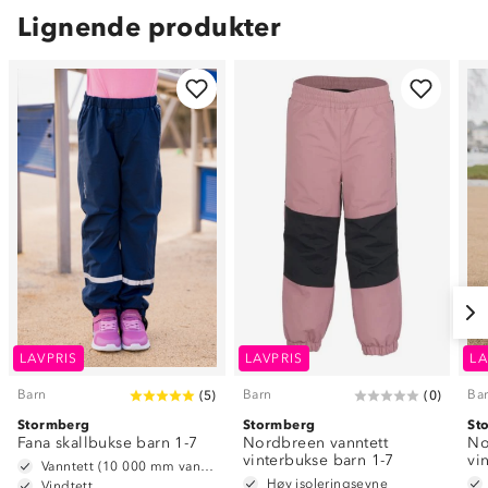
Lignende produkter
LAVPRIS
LAVPRIS
LA
Barn
Barn
Ba
(
5
)
(
0
)
Stormberg
Stormberg
St
Fana skallbukse barn 1-7
Nordbreen vanntett
No
vinterbukse barn 1-7
vi
Vanntett (10 000 mm vannsøyle)
Høy isoleringsevne
Vindtett