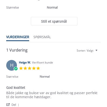
rating
rating
Størrelse
Normal
Still et spørsmål
VURDERINGER
SPØRSMÅL
Om Stormberg
Verdigrunnlag
1 Vurdering
Sorter:
Valgt
Klima og miljø
Trelagsprinsippet barn
Helge W.
Verifisert kunde
H
Kundeservice
Etisk handel
5.0
Alt du trenger til Norgesferien
star
Kontakt oss
rating
Størrelse
Normal
Dyreetikk
Dette trenger du til barnehagen
Konkurransevinnere
1% til samfunnet
God kvalitet
Gravidklær
Review
review
Både jakke og bukse var av god kvalitet og passer perfekt
Kundeklubb
Inkludering
by
stating
til de kommende høstdager.
Hvordan velge riktig turtøy?
Helge
God
Norgesferie 🇳🇴
Våre butikker
'
W.
kvalitet
Del
Materialer