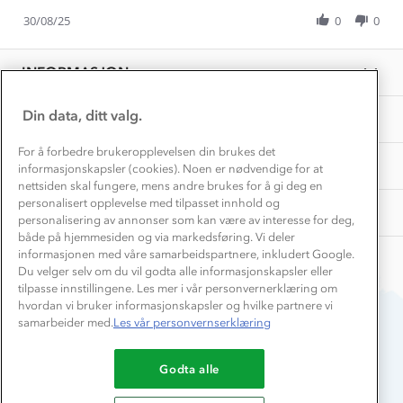
Share
Vask og vedlikehold
on
Få turinspirasjon og tips her⛰
Bedrift, barnehage og SFO
Review
30/08/25
0
0
30
Personvern
by
Aug
EL-retur
Helge
Overnatte utendørs⛺
2025
Presse
W.
Samarbeide med oss?
INFORMASJON
Store størrelser
on
Storms turtips🐿️
30
Jobbe hos oss?
Aug
Turmat oppskrifter
Din data, ditt valg.
OM OSS
Leirskole 🥾
2025
Beredskap
For å forbedre brukeropplevelsen din brukes det
Barnehageansatt
TIPS OG RÅD
informasjonskapsler (cookies). Noen er nødvendige for at
nettsiden skal fungere, mens andre brukes for å gi deg en
Tips til hyttetur
personalisert opplevelse med tilpasset innhold og
AKTIVITETER
personalisering av annonser som kan være av interesse for deg,
både på hjemmesiden og via markedsføring. Vi deler
informasjonen med våre samarbeidspartnere, inkludert Google.
Du velger selv om du vil godta alle informasjonskapsler eller
tilpasse innstillingene. Les mer i vår personvernerklæring om
hvordan vi bruker informasjonskapsler og hvilke partnere vi
samarbeider med.
Les vår personvernserklæring
Du betaler enkelt med
Godta alle