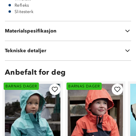
Refleks
Slitesterk
Hovedmateriale: 100 % nylon
Materialspesifikasjon
Meshfôr 100 % polyester
Tekniske detaljer
Vekt:
198 gram i str 98
Anbefalt for deg
BARNAS DAGER
BARNAS DAGER