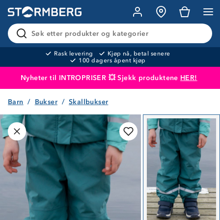
Søk etter produkter og kategorier
Rask levering
Kjøp nå, betal senere
100 dagers åpent kjøp
Nyheter til INTROPRISER 💥 Sjekk produktene
HER!
Barn
Bukser
Skallbukser
Produktet er lagt i handlekurven
Til kassen