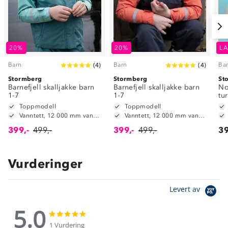
20%
20%
LA
Barn
Barn
Ba
(
4
)
(
4
)
Stormberg
Stormberg
St
Barnefjell skalljakke barn
Barnefjell skalljakke barn
No
1-7
1-7
tu
Toppmodell
Toppmodell
Vanntett, 12 000 mm vannsøyle
Vanntett, 12 000 mm vannsøyle
399,-
499,-
399,-
499,-
39
Vurderinger
Levert av
5.0
5.0
5.0
star
star
1 Vurdering