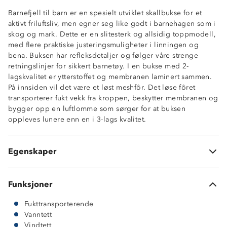
Barnefjell til barn er en spesielt utviklet skallbukse for et
aktivt friluftsliv, men egner seg like godt i barnehagen som i
skog og mark. Dette er en slitesterk og allsidig toppmodell,
med flere praktiske justeringsmuligheter i linningen og
bena. Buksen har refleksdetaljer og følger våre strenge
retningslinjer for sikkert barnetøy. I en bukse med 2-
Toppmodell
lagskvalitet er ytterstoffet og membranen laminert sammen.
Vanntett, 12 000 mm vannsøyle
På innsiden vil det være et løst meshfôr. Det løse fôret
Fukttransporterende 4 000 g/m2 / 24h
transporterer fukt vekk fra kroppen, beskytter membranen og
Vindtett
bygger opp en luftlomme som sørger for at buksen
Meshfôr
oppleves lunere enn en i 3-lags kvalitet.
Elastisk linning med strikkjustering
Refleksdetaljer i bena
Borrelåsstramming i benåpningen
Egenskaper
Ingen lommer
Funksjoner
Fukttransporterende
Vanntett
Vindtett