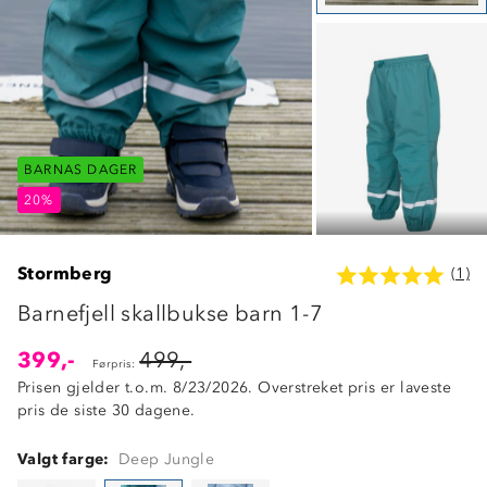
BARNAS DAGER
BARNAS DAGER
BARNAS DAGER
20%
20%
20%
Stormberg
(1)
Barnefjell skallbukse barn 1-7
399,-
499,-
Førpris:
Prisen gjelder t.o.m. 8/23/2026. Overstreket pris er laveste
pris de siste 30 dagene.
Valgt farge:
Deep Jungle