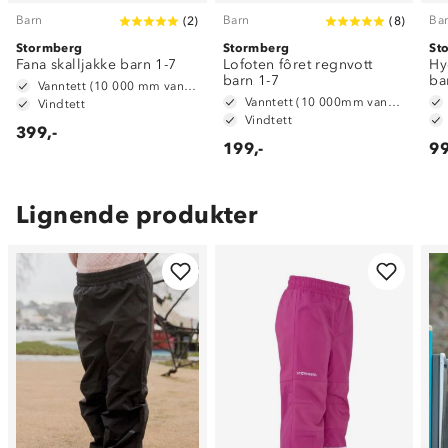
Barn
Barn
Ba
(
2
)
(
8
)
Stormberg
Stormberg
St
Fana skalljakke barn 1-7
Lofoten fôret regnvott
Hy
barn 1-7
ba
Vanntett (10 000 mm vannsøyle)
Vanntett (10 000mm vannsøyle)
Vindtett
Vindtett
399,-
199,-
99
Lignende produkter