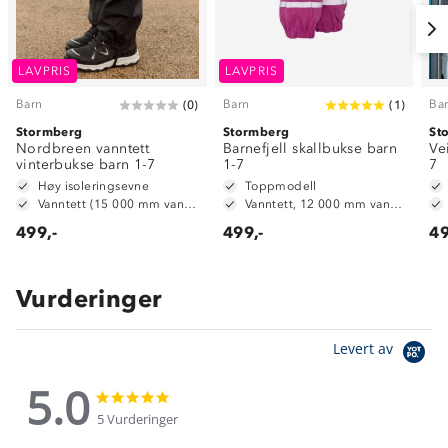
LAVPRIS
LAVPRIS
Barn
Barn
Ba
(
0
)
(
1
)
Stormberg
Stormberg
St
Nordbreen vanntett
Barnefjell skallbukse barn
Ve
vinterbukse barn 1-7
1-7
7
Høy isoleringsevne
Toppmodell
Vanntett (15 000 mm vannsøyle)
Vanntett, 12 000 mm vannsøyle
499,-
499,-
49
Vurderinger
Levert av
5.0
5.0
5.0
star
star
5 Vurderinger
rating
rating