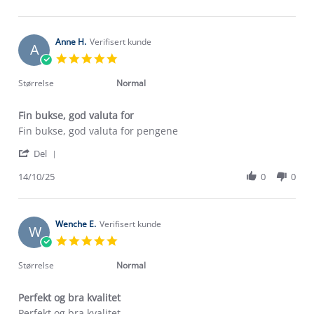
by
10
Catherine
Apr
B.
2026
on
Anne H.
Verifisert kunde
A
10
5.0
Apr
star
2026
rating
Størrelse
Normal
Fin bukse, god valuta for
Review
review
Fin bukse, god valuta for pengene
by
stating
'
Anne
Fin
Del
Share
H.
bukse,
Review
14/10/25
0
0
on
god
by
14
valuta
Anne
Oct
for
H.
2025
on
Wenche E.
Verifisert kunde
W
14
5.0
Oct
star
2025
rating
Størrelse
Normal
Perfekt og bra kvalitet
Review
review
Perfekt og bra kvalitet