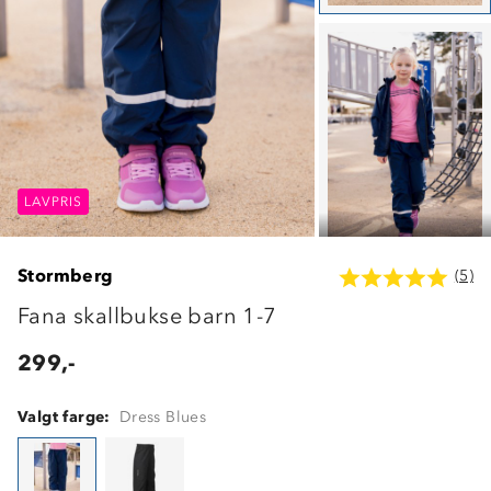
LAVPRIS
LAVPRIS
LAVPRIS
Stormberg
(5)
Fana skallbukse barn 1-7
299,-
Valgt farge:
Dress Blues