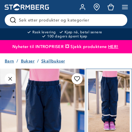
Søk etter produkter og kategorier
Rask levering
Kjøp nå, betal senere
100 dagers åpent kjøp
Nyheter til INTROPRISER 💥 Sjekk produktene
HER!
Barn
Bukser
Skallbukser
Produktet er lagt i handlekurven
Til kassen