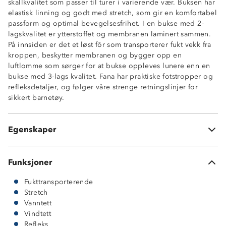
skallkvalitet som passer til turer i varierende vær. Buksen har
elastisk linning og godt med stretch, som gir en komfortabel
passform og optimal bevegelsesfrihet. I en bukse med 2-
Vanntett (10 000 mm vannsøyle)
lagskvalitet er ytterstoffet og membranen laminert sammen.
Vindtett
På innsiden er det et løst fôr som transporterer fukt vekk fra
Fukttransporterende (5 000 g/m2/24t)
kroppen, beskytter membranen og bygger opp en
Tapede sømmer
luftlomme som sørger for at bukse oppleves lunere enn en
Stretch
bukse med 3-lags kvalitet. Fana har praktiske fotstropper og
Knappejustering i linningen
refleksdetaljer, og følger våre strenge retningslinjer for
Refleksdetaljer
sikkert barnetøy.
Elastikk i benåpning
Meshfôr
Avtagbare fotstrikker
Egenskaper
Buksen har ingen lommer
Funksjoner
Fukttransporterende
Stretch
Vanntett
Vindtett
Refleks