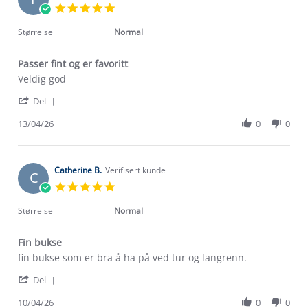
5.0
star
rating
Størrelse
Normal
Passer fint og er favoritt
Review
review
Veldig god
by
stating
'
Frikk
Passer
Del
Share
W.
fint
Review
13/04/26
0
0
on
og
by
13
er
Frikk
Apr
favoritt
W.
2026
on
Catherine B.
Verifisert kunde
C
13
5.0
Apr
star
2026
rating
Størrelse
Normal
Fin bukse
Review
review
fin bukse som er bra å ha på ved tur og langrenn.
by
stating
'
Catherine
Fin
Del
Share
B.
bukse
Review
10/04/26
0
0
on