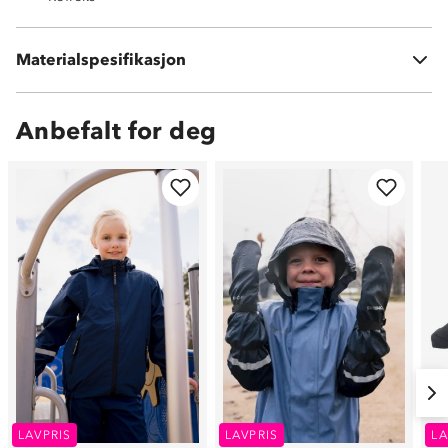
Materialspesifikasjon
100 % polyester
Anbefalt for deg
LAVPRIS
LAVPRIS
LA