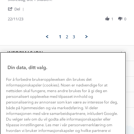
1% til samfunnet
Pål
Tørr
Gravidklær
'
J.
og
Del
Kundeklubb
Share
on
god
Inkludering
Review
Hvordan velge riktig turtøy?
22/11/23
1
0
22
Norgesferie 🇳🇴
Våre butikker
by
Nov
Materialer
Pål
2023
Vask og vedlikehold
J.
Få turinspirasjon og tips her⛰
Bedrift, barnehage og SFO
1
2
3
on
Personvern
EL-retur
22
Overnatte utendørs⛺
Presse
Nov
Samarbeide med oss?
INFORMASJON
2023
Store størrelser
Storms turtips🐿️
Jobbe hos oss?
Turmat oppskrifter
Din data, ditt valg.
OM OSS
Leirskole 🥾
Beredskap
For å forbedre brukeropplevelsen din brukes det
Barnehageansatt
TIPS OG RÅD
informasjonskapsler (cookies). Noen er nødvendige for at
nettsiden skal fungere, mens andre brukes for å gi deg en
Tips til hyttetur
personalisert opplevelse med tilpasset innhold og
AKTIVITETER
personalisering av annonser som kan være av interesse for deg,
både på hjemmesiden og via markedsføring. Vi deler
informasjonen med våre samarbeidspartnere, inkludert Google.
Du velger selv om du vil godta alle informasjonskapsler eller
tilpasse innstillingene. Les mer i vår personvernerklæring om
hvordan vi bruker informasjonskapsler og hvilke partnere vi