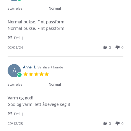
22
star
Aug
rating
Størrelse
Normal
2024
Normal bukse. Fint passform
Review
review
Normal bukse. Fint passform
by
stating
'
Olga
Normal
Del
Share
S.
bukse.
Review
02/01/24
0
0
on
Fint
by
2
passform
Olga
Jan
S.
2024
on
Anne H.
Verifisert kunde
A
2
5.0
Jan
star
2024
rating
Størrelse
Normal
Varm og god!
Review
review
God og varm, lett åbevege seg i!
by
stating
'
Anne
Varm
Del
Share
H.
og
Review
29/12/23
0
0
on
god!
by
29