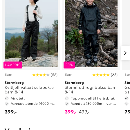
LAVPRIS
20%
Barn
Barn
Ba
(
56
)
(
23
)
Stormberg
Stormberg
St
Kvitfjell vattert selebukse
Stormflod regnbukse barn
Ge
barn 8-14
8-14
ba
Vindtett
Toppmodell til helårsbruk
Vannavstøtende (4000 mm vannsøyle)
Vanntett (30 000mm vannsøyle)
399,-
399,-
499,-
79