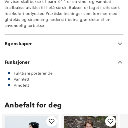
Veiviser skallbukse til barn 8-14 er en vind- og vanntett
Fukttransporterende, 5 000 g/ m2/ 24t
skallbukse utviklet til helårsbruk. Buksen er laget i slitesterk
Meshfòr
resirkulert polyester. Praktiske løsninger som lommer med
Glidelåslommer p&aring; front
glidelås og stramming nederst i beina gjør dette til en
Strikk i sidene av livet
anvendelig turbukse.
Lukking med knapp
Borrelåsstramming nederst i beina
100% resirkulert polyester
Egenskaper
ProreTex 12-5 membran
Funksjoner
Fukttransporterende
Vanntett
Vindtett
Anbefalt for deg