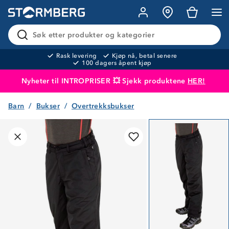
Søk etter produkter og kategorier
Rask levering
Kjøp nå, betal senere
100 dagers åpent kjøp
Nyheter til INTROPRISER 💥 Sjekk produktene
HER!
Barn
Bukser
Overtrekksbukser
Produktet er lagt i handlekurven
Til kassen