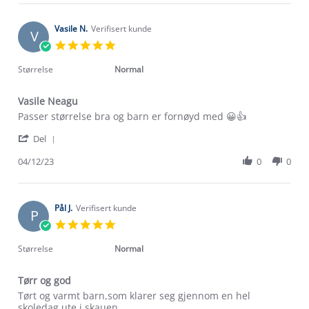
Anne
Dec
H.
2023
on
Vasile N.
Verifisert kunde
V
29
5.0
Dec
star
2023
rating
Størrelse
Normal
Vasile Neagu
Review
review
Passer størrelse bra og barn er fornøyd med 😀👍
by
stating
'
Vasile
Vasile
Del
Share
N.
Neagu
Review
04/12/23
0
0
on
by
4
Om Stormberg
Vasile
Dec
N.
2023
Verdigrunnlag
on
Pål J.
Verifisert kunde
P
4
5.0
Dec
Klima og miljø
star
Trelagsprinsippet barn
2023
rating
Størrelse
Normal
Kundeservice
Etisk handel
Alt du trenger til Norgesferien
Tørr og god
Kontakt oss
Dyreetikk
Review
review
Tørt og varmt barn,som klarer seg gjennom en hel
Dette trenger du til barnehagen
by
stating
skoledag ute i skauen.
Konkurransevinnere