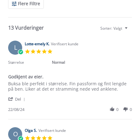
Search
Flere Filtre
Reviews
13 Vurderinger
Sorter:
Valgt
Lotte-emely K.
Verifisert kunde
L
5.0
star
rating
Størrelse
Normal
Godkjent av eier.
Review
review
Buksa ble perfekt i størrelse. Fin passform og fint lengde
by
stating
på ben. Liker at det er stramming nede ved anklene.
Lotte-
Godkjent
'
emely
av
Del
Share
K.
eier.
Review
22/08/24
0
0
on
by
22
Lotte-
Aug
emely
2024
K.
Olga S.
Verifisert kunde
O
on
5.0