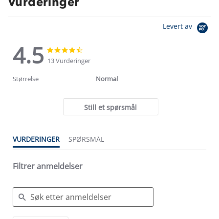
Vurderinger
Levert av
4.5
4.5
4.5
star
star
13 Vurderinger
rating
rating
Størrelse
Normal
Still et spørsmål
VURDERINGER
SPØRSMÅL
Filtrer anmeldelser