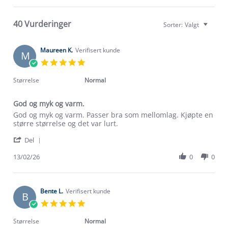
40 Vurderinger
Sorter:
Valgt
Maureen K.
Verifisert kunde
M
5.0
star
rating
Størrelse
Normal
God og myk og varm.
Review
review
God og myk og varm. Passer bra som mellomlag. Kjøpte en
by
stating
større størrelse og det var lurt.
Maureen
God
'
K.
og
Del
Share
on
myk
Review
13/02/26
0
0
13
og
by
Feb
varm.
Maureen
2026
K.
on
Bente L.
Verifisert kunde
B
13
5.0
Feb
star
2026
rating
Størrelse
Normal