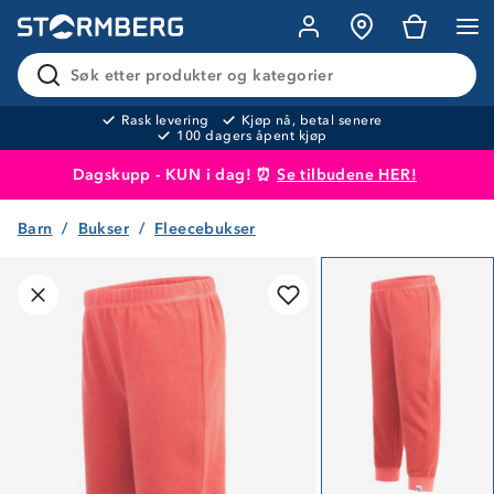
Søk etter produkter og kategorier
Rask levering
Kjøp nå, betal senere
100 dagers åpent kjøp
Dagskupp - KUN i dag! ⏰
Se tilbudene HER!
Barn
Bukser
Fleecebukser
Produktet er lagt i handlekurven
Til kassen