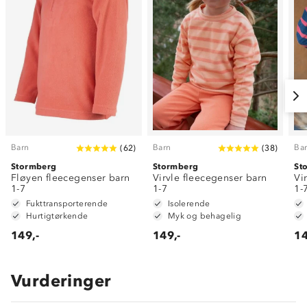
Barn
Barn
Ba
(
62
)
(
38
)
Stormberg
Stormberg
St
Fløyen fleecegenser barn
Virvle fleecegenser barn
Vi
1-7
1-7
1-
Fukttransporterende
Isolerende
Hurtigtørkende
Myk og behagelig
149,-
149,-
14
Vurderinger