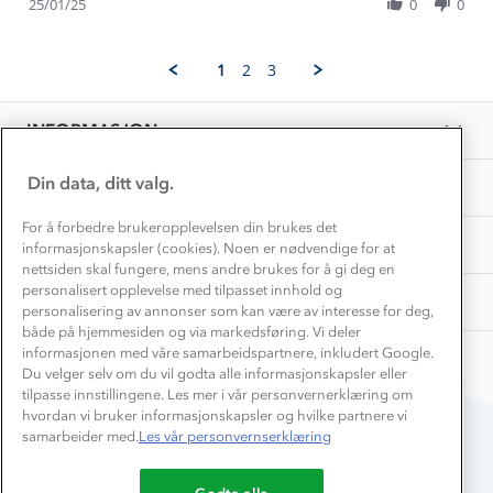
Review
Hvordan velge riktig turtøy?
25/01/25
0
0
N.
Norgesferie 🇳🇴
Våre butikker
by
on
Materialer
Julie-
25
Vask og vedlikehold
andrine
Få turinspirasjon og tips her⛰
Jan
Bedrift, barnehage og SFO
1
2
3
N.
Personvern
2025
EL-retur
on
Overnatte utendørs⛺
Presse
25
Samarbeide med oss?
INFORMASJON
Jan
Store størrelser
Storms turtips🐿️
2025
Jobbe hos oss?
Turmat oppskrifter
Din data, ditt valg.
OM OSS
Leirskole 🥾
Beredskap
For å forbedre brukeropplevelsen din brukes det
Barnehageansatt
TIPS OG RÅD
informasjonskapsler (cookies). Noen er nødvendige for at
nettsiden skal fungere, mens andre brukes for å gi deg en
Tips til hyttetur
personalisert opplevelse med tilpasset innhold og
AKTIVITETER
personalisering av annonser som kan være av interesse for deg,
både på hjemmesiden og via markedsføring. Vi deler
informasjonen med våre samarbeidspartnere, inkludert Google.
Du velger selv om du vil godta alle informasjonskapsler eller
tilpasse innstillingene. Les mer i vår personvernerklæring om
hvordan vi bruker informasjonskapsler og hvilke partnere vi
samarbeider med.
Les vår personvernserklæring
Du betaler enkelt med
Godta alle