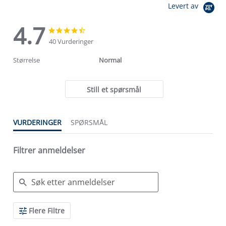
Levert av
4.7
4.7
4.7
star
star
40 Vurderinger
rating
rating
Størrelse
Normal
Still et spørsmål
VURDERINGER
SPØRSMÅL
Filtrer anmeldelser
Search
Flere Filtre
Reviews