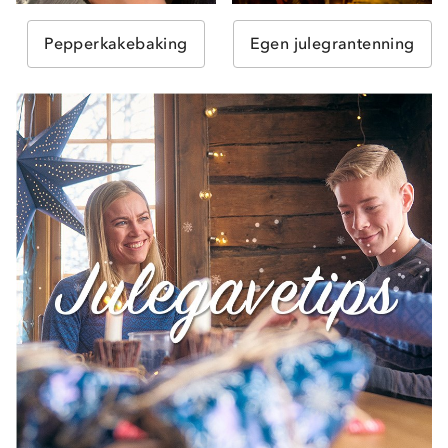
Pepperkakebaking
Egen julegrantenning
Om Stormberg
Verdigrunnlag
Klima og miljø
Trelagsprinsippet barn
Kundeservice
Etisk handel
Alt du trenger til Norgesferien
Kontakt oss
Dyreetikk
Dette trenger du til barnehagen