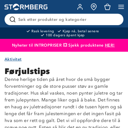
Søk etter produkter og kategorier
Rask levering
Kjøp nå, betal senere
100 dagers åpent kjøp
Nyheter til INTROPRISER 💥 Sjekk produktene
HER!
Aktivitet
Produktet er lagt i handlekurven
Til kassen
Førjulstips
Denne herlige tiden på året hvor de små bygger
forventninger og de store pusser støv av gamle
tradisjoner. Hus skal vaskes, noen pynter juletre og tar
frem julepynten. Mange liker også å bake. Det finnes
en haug av juletradisjoner rundt i de tusen hjem og så
lenge det får fram julestemingen er det ingen fasit på
hva som er rett og galt. Det vi vil oppfordre dere til å
prøve noe nytt. Enten så blir det en ny tradisjon, eller