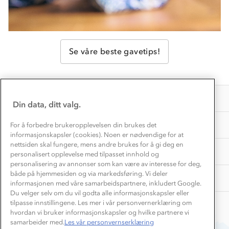
Konkurransevinnere
1% til samfunnet
Gravidklær
Kundeklubb
Inkludering
Hvordan velge riktig turtøy?
Norgesferie 🇳🇴
Våre butikker
Se våre beste gavetips!
Materialer
Vask og vedlikehold
Få turinspirasjon og tips her⛰
Bedrift, barnehage og SFO
Personvern
EL-retur
Overnatte utendørs⛺
Presse
Samarbeide med oss?
INFORMASJON
Store størrelser
Din data, ditt valg.
Storms turtips🐿️
Jobbe hos oss?
Turmat oppskrifter
OM OSS
For å forbedre brukeropplevelsen din brukes det
Leirskole 🥾
informasjonskapsler (cookies). Noen er nødvendige for at
Beredskap
nettsiden skal fungere, mens andre brukes for å gi deg en
Barnehageansatt
TIPS OG RÅD
personalisert opplevelse med tilpasset innhold og
personalisering av annonser som kan være av interesse for deg,
Tips til hyttetur
både på hjemmesiden og via markedsføring. Vi deler
AKTIVITETER
informasjonen med våre samarbeidspartnere, inkludert Google.
Du velger selv om du vil godta alle informasjonskapsler eller
tilpasse innstillingene. Les mer i vår personvernerklæring om
hvordan vi bruker informasjonskapsler og hvilke partnere vi
samarbeider med.
Les vår personvernserklæring