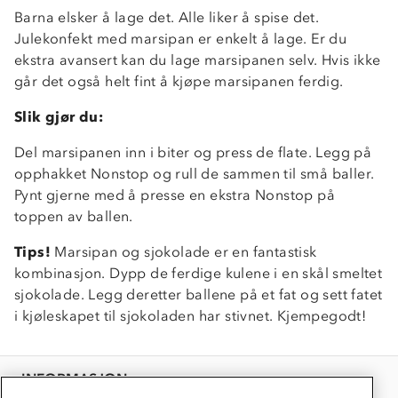
Barna elsker å lage det. Alle liker å spise det.
Julekonfekt med marsipan er enkelt å lage. Er du
Om Stormberg
ekstra avansert kan du lage marsipanen selv. Hvis ikke
går det også helt fint å kjøpe marsipanen ferdig.
Verdigrunnlag
Slik gjør du:
Klima og miljø
Trelagsprinsippet barn
Kundeservice
Del marsipanen inn i biter og press de flate. Legg på
Etisk handel
Alt du trenger til Norgesferien
opphakket Nonstop og rull de sammen til små baller.
Kontakt oss
Pynt gjerne med å presse en ekstra Nonstop på
Dyreetikk
Dette trenger du til barnehagen
toppen av ballen.
Konkurransevinnere
1% til samfunnet
Gravidklær
Tips!
Marsipan og sjokolade er en fantastisk
Kundeklubb
Inkludering
kombinasjon. Dypp de ferdige kulene i en skål smeltet
Hvordan velge riktig turtøy?
Norgesferie 🇳🇴
Våre butikker
sjokolade. Legg deretter ballene på et fat og sett fatet
Materialer
Vask og vedlikehold
i kjøleskapet til sjokoladen har stivnet. Kjempegodt!
Få turinspirasjon og tips her⛰
Bedrift, barnehage og SFO
Personvern
EL-retur
Overnatte utendørs⛺
Presse
Samarbeide med oss?
INFORMASJON
Store størrelser
Storms turtips🐿️