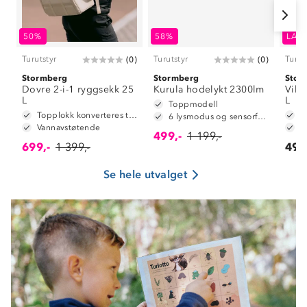
50%
58%
LAV
Turutstyr
Turutstyr
Turut
(
0
)
(
0
)
Stormberg
Stormberg
Stor
Dovre 2-i-1 ryggsekk 25
Kurula hodelykt 2300lm
Vika
L
L
Toppmodell
Topplokk konverteres til hoftebelte
6 lysmodus og sensorfunksjon
Vannavstøtende
U
499,-
1 199,-
699,-
1 399,-
499
Se hele utvalget