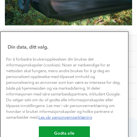
Kundeklubb
Inkludering
Hvordan velge riktig turtøy?
Norgesferie 🇳🇴
Våre butikker
Materialer
Vask og vedlikehold
Få turinspirasjon og tips her⛰
Bedrift, barnehage og SFO
Personvern
EL-retur
Overnatte utendørs⛺
Presse
Samarbeide med oss?
INFORMASJON
Store størrelser
Din data, ditt valg.
Storms turtips🐿️
Jobbe hos oss?
Turmat oppskrifter
OM OSS
For å forbedre brukeropplevelsen din brukes det
Leirskole 🥾
informasjonskapsler (cookies). Noen er nødvendige for at
Beredskap
nettsiden skal fungere, mens andre brukes for å gi deg en
Barnehageansatt
TIPS OG RÅD
personalisert opplevelse med tilpasset innhold og
personalisering av annonser som kan være av interesse for deg,
Tips til hyttetur
både på hjemmesiden og via markedsføring. Vi deler
AKTIVITETER
informasjonen med våre samarbeidspartnere, inkludert Google.
Du velger selv om du vil godta alle informasjonskapsler eller
tilpasse innstillingene. Les mer i vår personvernerklæring om
hvordan vi bruker informasjonskapsler og hvilke partnere vi
samarbeider med.
Les vår personvernserklæring
Godta alle