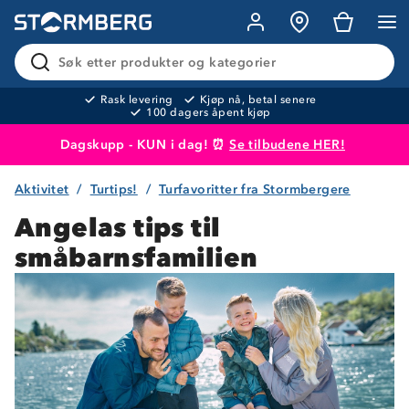
Søk etter produkter og kategorier
Rask levering
Kjøp nå, betal senere
100 dagers åpent kjøp
Dagskupp - KUN i dag! ⏰
Se tilbudene HER!
Aktivitet
Turtips!
Turfavoritter fra Stormbergere
Produktet er lagt i handlekurven
Til kassen
Angelas tips til
småbarnsfamilien