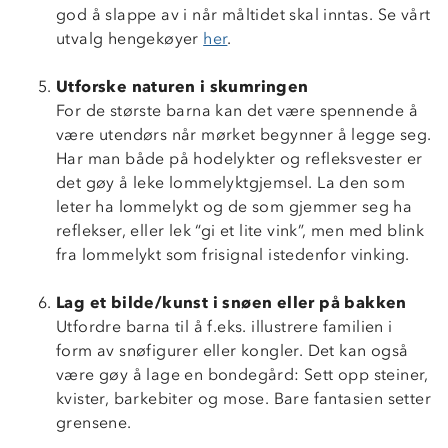
god å slappe av i når måltidet skal inntas. Se vårt
utvalg hengekøyer
her
.
Utforske naturen i skumringen
For de største barna kan det være spennende å
være utendørs når mørket begynner å legge seg.
Har man både på hodelykter og refleksvester er
det gøy å leke lommelyktgjemsel. La den som
leter ha lommelykt og de som gjemmer seg ha
reflekser, eller lek “gi et lite vink”, men med blink
fra lommelykt som frisignal istedenfor vinking.
Lag et bilde/kunst i snøen eller på bakken
Utfordre barna til å f.eks. illustrere familien i
form av snøfigurer eller kongler. Det kan også
være gøy å lage en bondegård: Sett opp steiner,
kvister, barkebiter og mose. Bare fantasien setter
grensene.