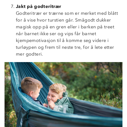
Jakt på godteritrær
Godteritrær er trærne som er merket med blått
for å vise hvor turstien går. Smågodt dukker
magisk opp på en gren eller i barken på treet
når barnet ikke ser og vips får barnet
kjempemotivasjon til å komme seg videre i
turløypen og frem til neste tre, for å lete etter
mer godteri.
Om Stormberg
Verdigrunnlag
Klima og miljø
Trelagsprinsippet barn
Kundeservice
Etisk handel
Alt du trenger til Norgesferien
Kontakt oss
Dyreetikk
Dette trenger du til barnehagen
Konkurransevinnere
1% til samfunnet
Gravidklær