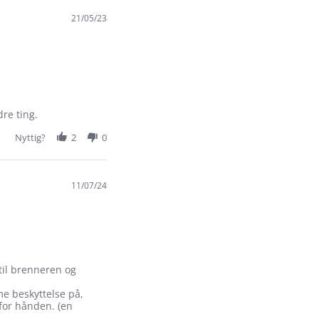
21/05/23
dre ting.
Nyttig?
2
0
11/07/24
til brenneren og
me beskyttelse på,
 for hånden. (en