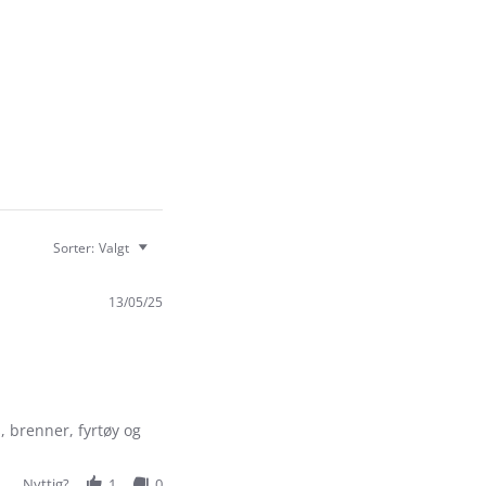
Sorter:
Valgt
13/05/25
s, brenner, fyrtøy og
Nyttig?
1
0