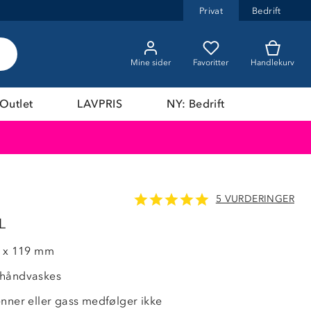
Privat
Bedrift
Mine sider
Favoritter
Handlekurv
Outlet
LAVPRIS
NY: Bedrift
5 VURDERINGER
L
0 x 119 mm
 håndvaskes
enner eller gass medfølger ikke