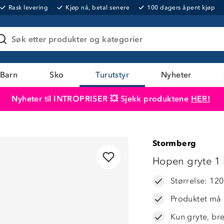
Rask levering
Kjøp nå, betal senere
100 dagers åpent kjøp
Søk etter produkter og kategorier
Barn
Sko
Turutstyr
Nyheter
Nyheter til INTROPRISER 💥 Sjekk produktene
HER!
Produktet er lagt i handlekurven
Til kassen
Stormberg
Hopen gryte 1 
Størrelse: 12
Produktet må
Kun gryte, br