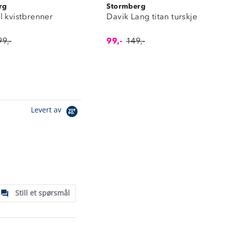
rg
Stormberg
l kvistbrenner
Davik Lang titan turskje
99,-
99,-
149,-
Levert av
Still et spørsmål