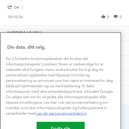
Hvordan velge riktig turtøy?
by
stating
Norgesferie 🇳🇴
Våre butikker
'
Kjetil
Fornøygd
Del
Materialer
Share
Vask og vedlikehold
O.
Få turinspirasjon og tips her⛰
Bedrift, barnehage og SFO
Review
19/10/24
0
0
on
Personvern
by
19
EL-retur
Kjetil
Overnatte utendørs⛺
Oct
Presse
O.
Samarbeide med oss?
2024
INFORMASJON
Store størrelser
on
Storms turtips🐿️
19
Jobbe hos oss?
Oct
Turmat oppskrifter
Din data, ditt valg.
OM OSS
Leirskole 🥾
2024
Beredskap
For å forbedre brukeropplevelsen din brukes det
Barnehageansatt
TIPS OG RÅD
informasjonskapsler (cookies). Noen er nødvendige for at
nettsiden skal fungere, mens andre brukes for å gi deg en
Tips til hyttetur
personalisert opplevelse med tilpasset innhold og
AKTIVITETER
personalisering av annonser som kan være av interesse for deg,
både på hjemmesiden og via markedsføring. Vi deler
informasjonen med våre samarbeidspartnere, inkludert Google.
Du velger selv om du vil godta alle informasjonskapsler eller
tilpasse innstillingene. Les mer i vår personvernerklæring om
hvordan vi bruker informasjonskapsler og hvilke partnere vi
samarbeider med.
Les vår personvernserklæring
Du betaler enkelt med
Godta alle