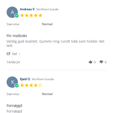
Andreas V.
Verifisert kunde
A
5.0
star
rating
Størrelse
Normal
Fin matboks
Review
review
Veldig god kvalitet. Gummi ring rundt lokk som holder det
by
stating
tett.
Andreas
Fin
Om Stormberg
'
V.
matboks
Del
Share
on
Verdigrunnlag
Review
14/06/24
0
0
14
by
Jun
Klima og miljø
Andreas
2024
Trelagsprinsippet barn
V.
Kundeservice
on
Kjetil O.
Verifisert kunde
Etisk handel
K
Alt du trenger til Norgesferien
14
4.0
Kontakt oss
Jun
star
Dyreetikk
2024
Dette trenger du til barnehagen
rating
Størrelse
Normal
Konkurransevinnere
1% til samfunnet
Gravidklær
Fornøygd
Kundeklubb
Inkludering
Review
review
Fornøygd