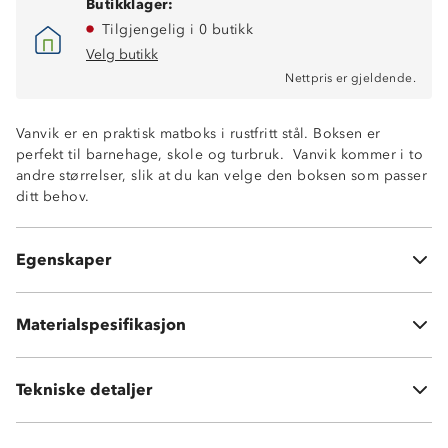
Butikklager:
Tilgjengelig i 0 butikk
Velg butikk
Nettpris er gjeldende.
Vanvik er en praktisk matboks i rustfritt stål. Boksen er
perfekt til barnehage, skole og turbruk. Vanvik kommer i to
andre størrelser, slik at du kan velge den boksen som passer
ditt behov.
Tykkelse: 0,5 mm
Størrelse: 21,5 x 16,5 x 6 cm
Lekker ikke
Egenskaper
Tåler oppvaskmaskin
Materialspesifikasjon
Rustfritt stål
Vekt:
375 g
Tekniske detaljer
Volum:
1400ml