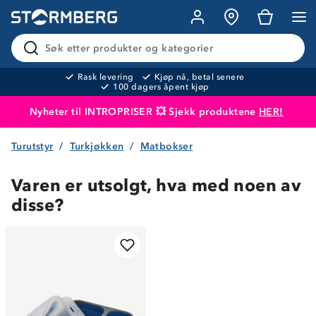
Søk etter produkter og kategorier
Rask levering
Kjøp nå, betal senere
100 dagers åpent kjøp
Nyheter til INTROPRISER 💥 Sjekk produktene
HER!
Turutstyr
Turkjøkken
Matbokser
Produktet er lagt i handlekurven
Til kassen
Varen er utsolgt, hva med noen av
disse?