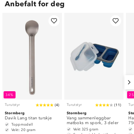
Anbefalt for deg
34%
2
Turutstyr
Turutstyr
Tur
(
4
)
(
11
)
Stormberg
Stormberg
St
Davik Lang titan turskje
Vang sammenleggbar
Ha
matboks m spork, 3 deler
75
Toppmodell
Vekt 325 gram
Vekt: 20 gram