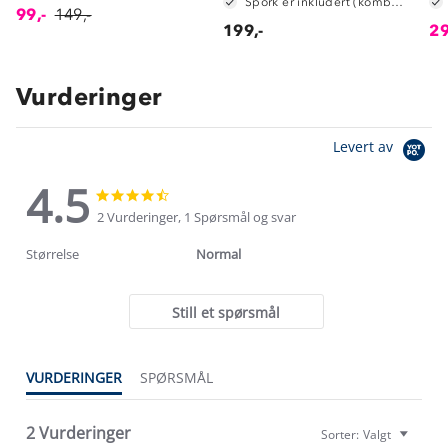
Spork er inkludert (kombinert skje og gaffel)
99,-
149,-
199,-
29
Vurderinger
Levert av
4.5
4.5
4.5
star
star
2 Vurderinger, 1 Spørsmål og svar
rating
rating
Størrelse
Normal
Still et spørsmål
VURDERINGER
SPØRSMÅL
2 Vurderinger
Sorter:
Valgt