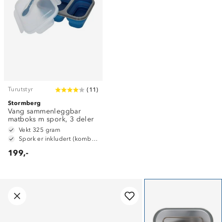
Turutstyr
(
11
)
Stormberg
Vang sammenleggbar
matboks m spork, 3 deler
Vekt 325 gram
Spork er inkludert (kombinert skje og gaffel)
199,-