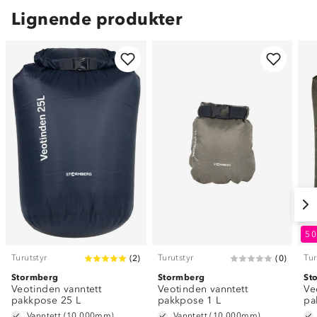
Lignende produkter
5
Turutstyr
Turutstyr
Tur
(
2
)
(
0
)
Stormberg
Stormberg
St
Veotinden vanntett
Veotinden vanntett
Ve
pakkpose 25 L
pakkpose 1 L
pa
Vanntett (10 000mm)
Vanntett (10 000mm)