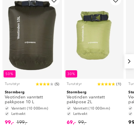
50%
30%
Turutstyr
Turutstyr
Tur
(
5
)
(
1
)
Stormberg
Stormberg
St
Veotinden vanntett
Veotinden vanntett
Ve
pakkpose 10 L
pakkpose 2L
pa
Vanntett (10 000mm)
Vanntett (10 000mm)
Lettvekt
Lettvekt
99,-
199,-
69,-
99,-
99