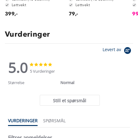
Lettvekt
Lettvekt
399,-
79,-
99
Vurderinger
Levert av
5.0
5.0
5.0
star
star
5 Vurderinger
rating
rating
Størrelse
Normal
Still et spørsmål
VURDERINGER
SPØRSMÅL
Filtrer anmeldelser