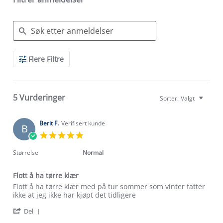
Search
Flere Filtre
Reviews
5 Vurderinger
Sorter:
Valgt
Berit F.
Verifisert kunde
B
5.0
star
rating
Størrelse
Normal
Flott å ha tørre klær
Review
review
Flott å ha tørre klær med på tur sommer som vinter fatter
by
stating
ikke at jeg ikke har kjøpt det tidligere
Berit
Flott
'
F.
å
Del
Share
on
ha