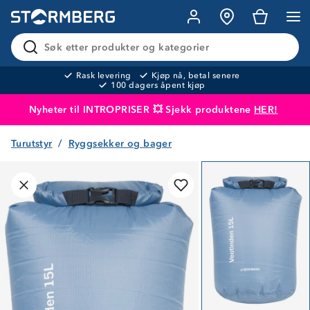
Søk etter produkter og kategorier
Rask levering
Kjøp nå, betal senere
100 dagers åpent kjøp
Nyheter til INTROPRISER 💥 Sjekk produktene
HER!
Turutstyr
Ryggsekker og bager
Produktet er lagt i handlekurven
Til kassen