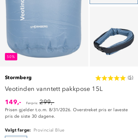
50%
50%
50%
Stormberg
(5)
Veotinden vanntett pakkpose 15L
149,-
299,-
Førpris:
Prisen gjelder t.o.m. 8/31/2026. Overstreket pris er laveste
pris de siste 30 dagene.
Valgt farge:
Provincial Blue