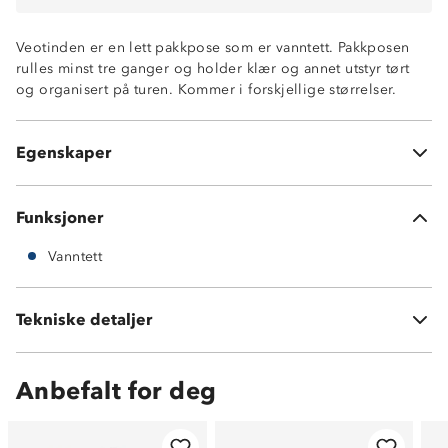
Veotinden er en lett pakkpose som er vanntett. Pakkposen
rulles minst tre ganger og holder klær og annet utstyr tørt
og organisert på turen. Kommer i forskjellige størrelser.
Vanntett (10 000mm)
Lettvekt
Egenskaper
Teipede sømmer
Funksjoner
Vanntett
Tekniske detaljer
Volum:
15 L
Anbefalt for deg