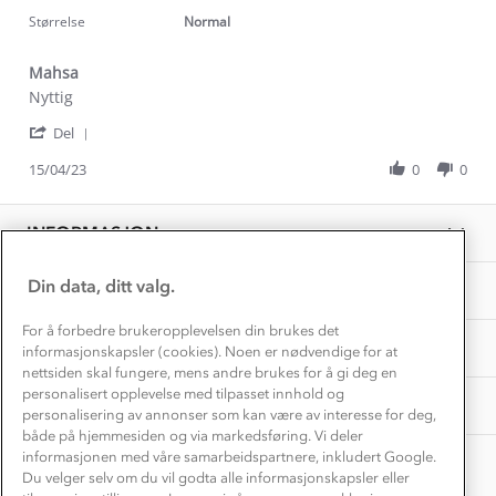
star
Dyreetikk
2023
Dette trenger du til barnehagen
rating
Størrelse
Normal
Konkurransevinnere
1% til samfunnet
Gravidklær
Mahsa
Kundeklubb
Inkludering
Review
review
Nyttig
Hvordan velge riktig turtøy?
by
stating
Norgesferie 🇳🇴
Våre butikker
'
Mahsa
Mahsa
Del
Materialer
Share
Vask og vedlikehold
S.
Få turinspirasjon og tips her⛰
Bedrift, barnehage og SFO
Review
15/04/23
0
0
on
Personvern
by
15
EL-retur
Mahsa
Overnatte utendørs⛺
Apr
Presse
S.
Samarbeide med oss?
2023
INFORMASJON
Store størrelser
on
Storms turtips🐿️
15
Jobbe hos oss?
Apr
Turmat oppskrifter
Din data, ditt valg.
OM OSS
Leirskole 🥾
2023
Beredskap
For å forbedre brukeropplevelsen din brukes det
Barnehageansatt
TIPS OG RÅD
informasjonskapsler (cookies). Noen er nødvendige for at
nettsiden skal fungere, mens andre brukes for å gi deg en
Tips til hyttetur
personalisert opplevelse med tilpasset innhold og
AKTIVITETER
personalisering av annonser som kan være av interesse for deg,
både på hjemmesiden og via markedsføring. Vi deler
informasjonen med våre samarbeidspartnere, inkludert Google.
Du velger selv om du vil godta alle informasjonskapsler eller