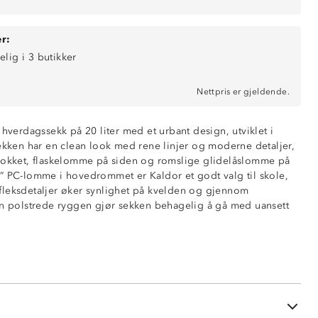
r:
elig i 3 butikker
Nettpris er gjeldende.
 hverdagssekk på 20 liter med et urbant design, utviklet i
Sekken har en clean look med rene linjer og moderne detaljer,
 lokket, flaskelomme på siden og romslige glidelåslomme på
” PC-lomme i hovedrommet er Kaldor et godt valg til skole,
ndig (16”)
leksdetaljer øker synlighet på kvelden og gjennom
tvendig
en polstrede ryggen gjør sekken behagelig å gå med uansett
 på frontpanel
e
ggparti
mpefeste
høyde: 160 – 190 cm