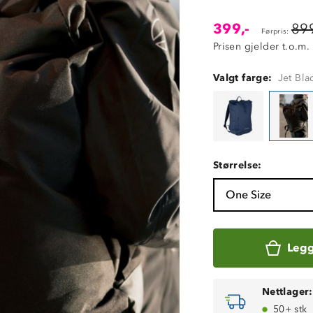
399,-
899
Førpris:
Prisen gjelder t.o.m.
Valgt farge:
Jet Bla
Størrelse:
One Size
Legg
Nettlager:
50+ stk