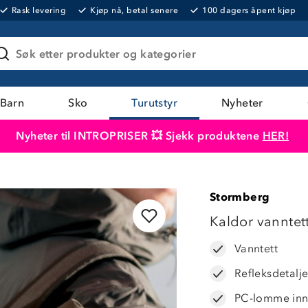
Rask levering
Kjøp nå, betal senere
100 dagers åpent kjøp
Søk etter produkter og kategorier
Barn
Sko
Turutstyr
Nyheter
Nyheter til INTROPRISER 💥 Sjekk produktene
HER!
Produktet er lagt i handlekurven
Til kassen
Stormberg
56%
Kaldor vanntett
Vanntett
Refleksdetalje
PC-lomme inn