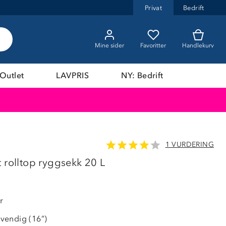
Privat
Bedrift
Mine sider
Favoritter
Handlekurv
Outlet
LAVPRIS
NY: Bedrift
1 VURDERING
56%
 rolltop ryggsekk 20 L
r
vendig (16”)