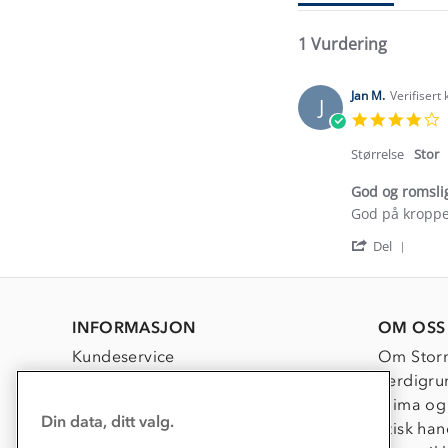
1 Vurdering
Jan M.
Verifisert
J
4
s
r
Størrelse
Stor
God og romsli
Review
review
God på kroppen
by
stating
'
Jan
God
Del
Shar
M.
og
Revi
on
romslig
by
28
sekk
Jan
Jun
INFORMASJON
OM OSS
M.
2026
on
Kundeservice
Om Stor
28
Kontakt oss
Verdigru
Jun
2026
Konkurransevinnere
Klima og
Din data, ditt valg.
Kundeklubb
Etisk han