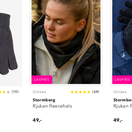
LAVPRIS
LAVPRIS
Unisex
Unisex
(
10
)
(
64
)
Stormberg
Stormbe
Rjukan fleecehals
Rjukan 
49,-
49,-