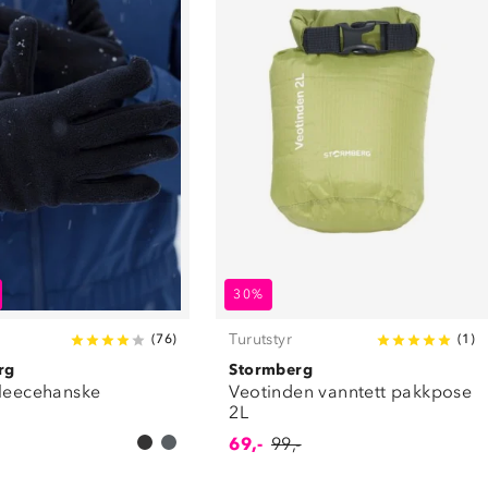
30%
Turutstyr
(
76
)
(
1
)
rg
Stormberg
fleecehanske
Veotinden vanntett pakkpose
2L
69,-
99,-