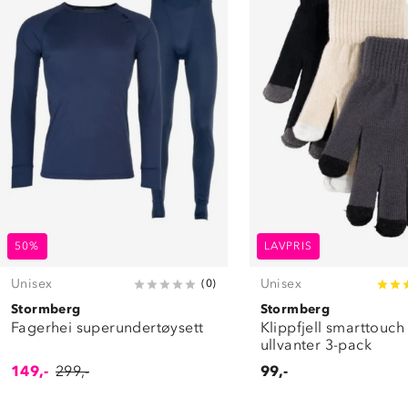
50%
LAVPRIS
Unisex
Unisex
(
0
)
Stormberg
Stormberg
Fagerhei superundertøysett
Klippfjell smarttouch
ullvanter 3-pack
149,-
299,-
99,-