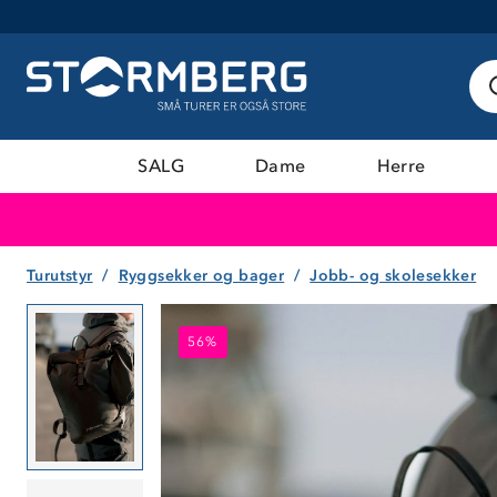
SALG
Dame
Herre
Turutstyr
Ryggsekker og bager
Jobb- og skolesekker
56%
56%