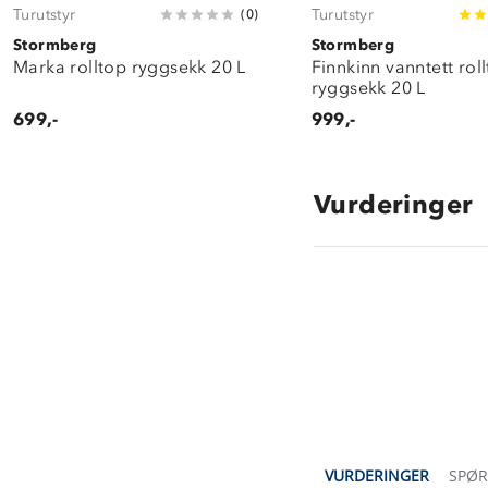
Turutstyr
Turutstyr
(
0
)
Stormberg
Stormberg
Marka rolltop ryggsekk 20 L
Finnkinn vanntett rol
ryggsekk 20 L
699,-
999,-
Vurderinger
4.0
star
rating
VURDERINGER
SPØ