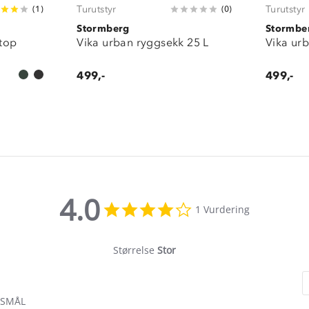
Turutstyr
Turutstyr
(
1
)
(
0
)
Stormberg
Stormbe
ltop
Vika urban ryggsekk 25 L
Vika ur
499,-
499,-
4.0
4.0
1 Vurdering
star
rating
Størrelse
Stor
RSMÅL