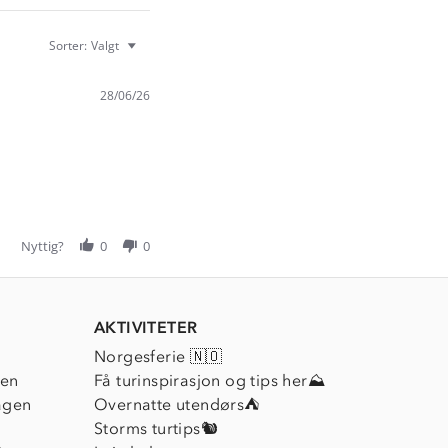
Sorter:
Valgt
28/06/26
Nyttig?
0
0
AKTIVITETER
Norgesferie 🇳🇴
ien
Få turinspirasjon og tips her⛰
agen
Overnatte utendørs⛺
Storms turtips🐿️