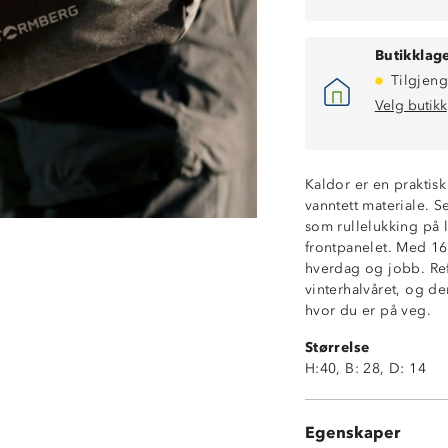
Butikklage
Tilgjeng
Velg butikk
Kaldor er en praktisk
vanntett materiale. 
Vanntett
som rullelukking på
Refleksdetaljer
frontpanelet. Med 16
PC-lomme innve
hverdag og jobb. Ref
1 flaskelomme u
vinterhalvåret, og d
1 glidelåslomme
hvor du er på veg.
Urban ryggsekk
Størrelse
Stroppesampler
H:40, B: 28, D: 14
Ventilerende ry
Rolltop med he
Polstret bakdel
Egenskaper
Anbefalt person