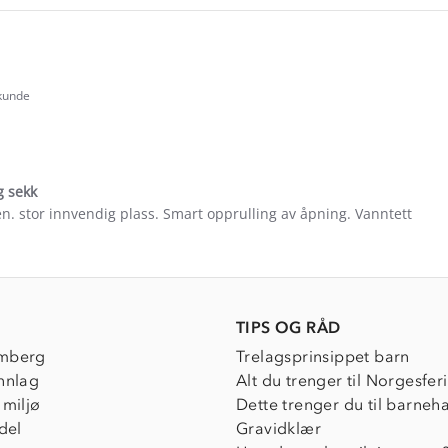
 kunde
.0
tar
ating
g sekk
. stor innvendig plass. Smart opprulling av åpning. Vanntett
e
ew
TIPS OG RÅD
mberg
Trelagsprinsippet barn
nnlag
Alt du trenger til Norgesfer
 miljø
Dette trenger du til barneh
del
Gravidklær