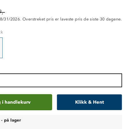
,-
 8/31/2026. Overstreket pris er laveste pris de siste 30 dagene.
ck
 i handlekurv
Klikk & Hent
-
på lager