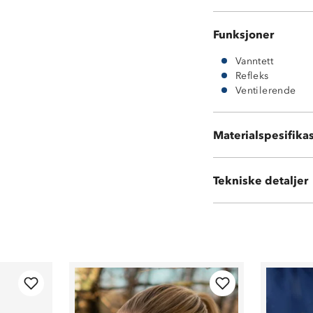
Funksjoner
Vanntett
Refleks
Ventilerende
Materialspesifika
100 % polyester
Vekt:
522 gram
Tekniske detaljer
Volum:
20 L