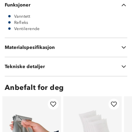
Funksjoner
Vanntett
Refleks
Ventilerende
Materialspesifikasjon
100 % polyester
Vekt:
715 gram
Tekniske detaljer
Volum:
20 L
Anbefalt for deg