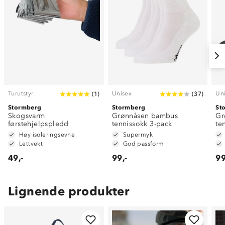
Turutstyr
Unisex
Un
(
1
)
(
37
)
Stormberg
Stormberg
St
Skogsvarm
Grønnåsen bambus
Gr
førstehjelpspledd
tennissokk 3-pack
te
Høy isoleringsevne
Supermyk
Lettvekt
God passform
49,-
99,-
99
Lignende produkter