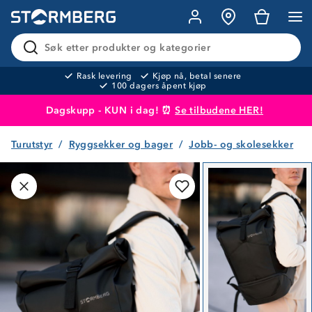
Søk etter produkter og kategorier
Rask levering
Kjøp nå, betal senere
100 dagers åpent kjøp
Dagskupp - KUN i dag! ⏰
Se tilbudene HER!
Turutstyr
Ryggsekker og bager
Jobb- og skolesekker
Produktet er lagt i handlekurven
Til kassen