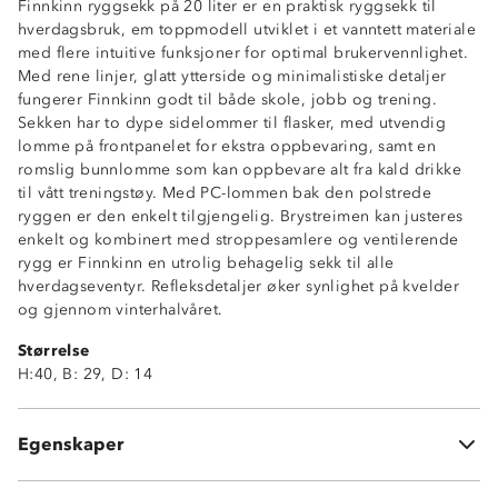
Finnkinn ryggsekk på 20 liter er en praktisk ryggsekk til
hverdagsbruk, em toppmodell utviklet i et vanntett materiale
med flere intuitive funksjoner for optimal brukervennlighet.
Med rene linjer, glatt ytterside og minimalistiske detaljer
fungerer Finnkinn godt til både skole, jobb og trening.
Sekken har to dype sidelommer til flasker, med utvendig
Vanntett
lomme på frontpanelet for ekstra oppbevaring, samt en
PC-lomme i rygg (16”)
romslig bunnlomme som kan oppbevare alt fra kald drikke
Toppmodell
til vått treningstøy. Med PC-lommen bak den polstrede
2 dype flaskelommer utvendig
ryggen er den enkelt tilgjengelig. Brystreimen kan justeres
Refleksdetaljer
enkelt og kombinert med stroppesamlere og ventilerende
1 ytterlomme
rygg er Finnkinn en utrolig behagelig sekk til alle
Vanntett, romslig bunnlomme
hverdagseventyr. Refleksdetaljer øker synlighet på kvelder
Urban ryggsekk
og gjennom vinterhalvåret.
Justerbar brystreim
Størrelse
Stroppesamplere
H:40, B: 29, D: 14
Ventilerende ryggparti
Rolltop med hempefeste
Polstret bakdel
Egenskaper
Anbefalt personhøyde: 160 – 190 cm