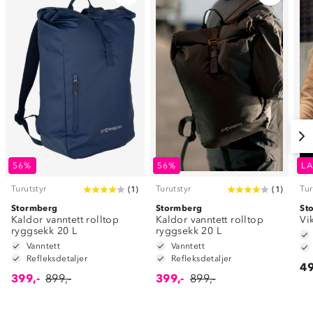
56%
56%
LA
Turutstyr
Turutstyr
Tur
(
1
)
(
1
)
Stormberg
Stormberg
St
Kaldor vanntett rolltop
Kaldor vanntett rolltop
Vi
ryggsekk 20 L
ryggsekk 20 L
Vanntett
Vanntett
Refleksdetaljer
Refleksdetaljer
49
399,-
899,-
399,-
899,-