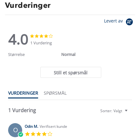
Vurderinger
Levert av
4.0
4.0
4.0
star
star
1 Vurdering
rating
rating
Størrelse
Normal
Still et spørsmål
VURDERINGER
SPØRSMÅL
Om Stormberg
1 Vurdering
Sorter:
Valgt
Verdigrunnlag
Klima og miljø
Odin M.
Verifisert kunde
O
Trelagsprinsippet barn
4.0
Kundeservice
Etisk handel
star