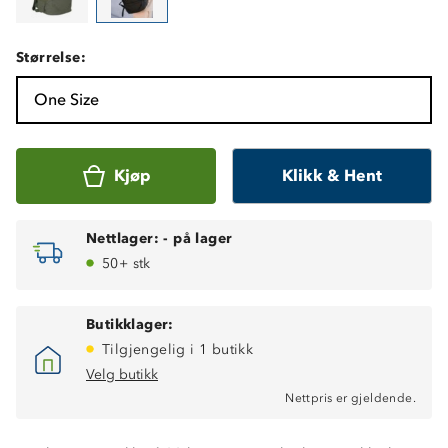
Størrelse:
One Size
Kjøp
Klikk & Hent
Nettlager:
-
på lager
50+ stk
Butikklager:
Tilgjengelig i 1 butikk
Velg butikk
Nettpris er gjeldende.