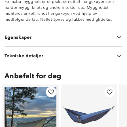
Fonnabu myggnett er et praktisk nett til hengekøyer som
Passer til alle Stormbergs hengekøyer
holder mygg, knott og andre insekter ute. Myggnettet
Kommer i egen oppbevaringspose
monteres enkelt rundt hengekøyen ved hjelp av
Beskytter mot innsekter, knott og mygg
medfølgende tau. Nettet åpnes og lukkes med glidelås.
Tau medfølger
Kommer i egen oppbevaringspose
Horisontal glidelåsåpning
Egenskaper
Mål: 330 cm lang og 130 cm høy
Tekniske detaljer
Vekt:
545 g
Anbefalt for deg