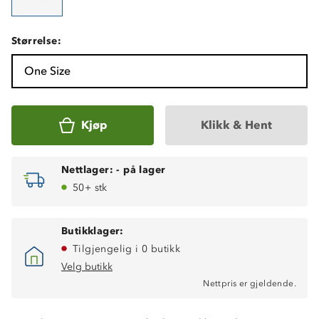
Størrelse:
One Size
Kjøp
Klikk & Hent
Nettlager:
-
på lager
50+ stk
Butikklager:
Tilgjengelig i 0 butikk
Velg butikk
Nettpris er gjeldende.