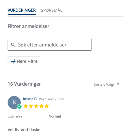
VURDERINGER
SPØRSMÅL
Filtrer anmeldelser
Search
Flere Filtre
Reviews
16 Vurderinger
Sorter:
Valgt
Kristin B.
Verifisert kunde
K
5.0
star
rating
Størrelse
Normal
Veldig god flaske