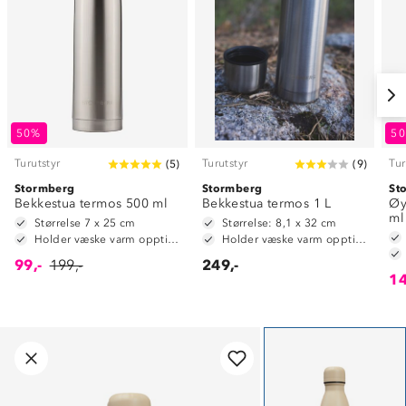
50%
5
Turutstyr
Turutstyr
Tur
(
5
)
(
9
)
Stormberg
Stormberg
St
Bekkestua termos 500 ml
Bekkestua termos 1 L
Øy
ml
Størrelse 7 x 25 cm
Størrelse: 8,1 x 32 cm
Holder væske varm opptil 6 timer
Holder væske varm opptil 10 timer
99,-
199,-
249,-
14