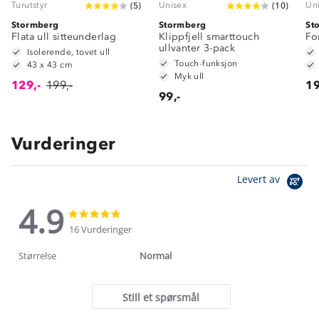
Turutstyr
Unisex
Un
(
5
)
(
10
)
Stormberg
Stormberg
St
Flata ull sitteunderlag
Klippfjell smarttouch
Fo
ullvanter 3-pack
Isolerende, tovet ull
Touch-funksjon
43 x 43 cm
Myk ull
129,-
199,-
19
99,-
Vurderinger
Levert av
4.9
4.9
4.9
star
star
16 Vurderinger
rating
rating
Størrelse
Normal
Still et spørsmål