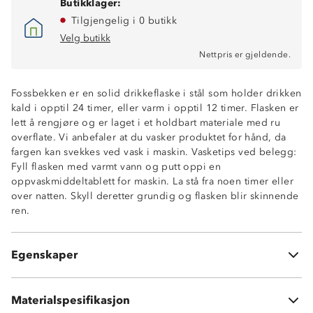
Butikklager:
Tilgjengelig i 0 butikk
Velg butikk
Nettpris er gjeldende.
Fossbekken er en solid drikkeflaske i stål som holder drikken
kald i opptil 24 timer, eller varm i opptil 12 timer. Flasken er
lett å rengjøre og er laget i et holdbart materiale med ru
overflate. Vi anbefaler at du vasker produktet for hånd, da
fargen kan svekkes ved vask i maskin. Vasketips ved belegg:
Fyll flasken med varmt vann og putt oppi en
oppvaskmiddeltablett for maskin. La stå fra noen timer eller
over natten. Skyll deretter grundig og flasken blir skinnende
ren.
Størrelse: 6,8 x 26,2 cm
Temperatur etter 5t i romtemperatur (termos åpnet hver
Egenskaper
time): 77 varmegrader
Materialspesifikasjon
Rustfritt stål