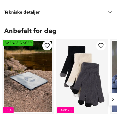
Vekt:
300g
Tekniske detaljer
Volum:
500ml
Anbefalt for deg
BARNAS DAGER
35%
LAVPRIS