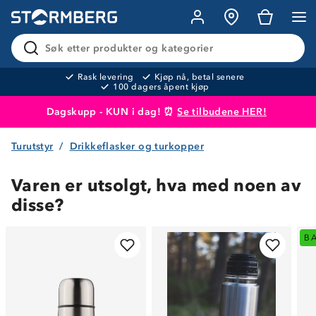
Søk etter produkter og kategorier
Rask levering
Kjøp nå, betal senere
100 dagers åpent kjøp
Dagskupp - KUN i dag! ⏰
Se tilbudene HER!
Turutstyr
Drikkeflasker og turkopper
Produktet er lagt i handlekurven
Til kassen
Varen er utsolgt, hva med noen av
disse?
B