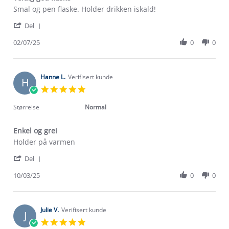
Review
review
Smal og pen flaske. Holder drikken iskald!
by
stating
'
Kristin
Veldig
Del
Share
B.
god
Review
02/07/25
0
0
on
flaske
by
2
Kristin
Jul
B.
2025
on
Hanne L.
Verifisert kunde
H
2
5.0
Jul
star
2025
rating
Størrelse
Normal
Enkel og grei
Review
review
Holder på varmen
by
stating
'
Hanne
Enkel
Del
Share
L.
og
Review
10/03/25
0
0
on
grei
by
10
Hanne
Mar
L.
2025
on
Julie V.
Verifisert kunde
J
10
5.0
Mar