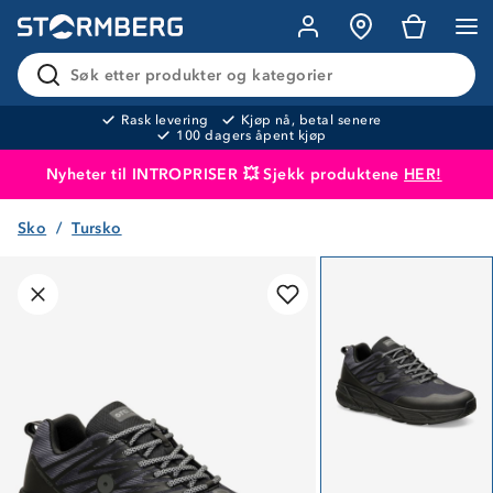
Søk etter produkter og kategorier
Rask levering
Kjøp nå, betal senere
100 dagers åpent kjøp
Nyheter til INTROPRISER 💥 Sjekk produktene
HER!
Sko
Tursko
Produktet er lagt i handlekurven
Til kassen