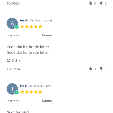
Review
10/08/24
0
0
on
by
10
Kåre
Aug
O.
2024
on
Ann F.
Verifisert kunde
A
10
5.0
Aug
star
2024
rating
Størrelse
Normal
Gode sko for brede føtter
Review
review
Gode sko for brede føtter
by
stating
'
Ann
Gode
Del
Share
F.
sko
Review
17/07/24
0
0
on
for
by
17
brede
Ann
Jul
føtter
F.
2024
on
Ina G.
Verifisert kunde
I
17
5.0
Jul
star
2024
rating
Størrelse
Normal
Godt fornøyd