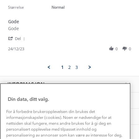
star
Kundeservice
2023
rating
Størrelse
Normal
Etisk handel
Alt du trenger til Norgesferien
Kontakt oss
Dyreetikk
Gode
Dette trenger du til barnehagen
Review
review
Gode
Konkurransevinnere
1% til samfunnet
by
stating
Gravidklær
'
Ove
Gode
Del
Kundeklubb
Share
R.
Inkludering
Review
Hvordan velge riktig turtøy?
24/12/23
0
0
on
Norgesferie 🇳🇴
Våre butikker
by
24
Materialer
Ove
Dec
Vask og vedlikehold
R.
Få turinspirasjon og tips her⛰
2023
Bedrift, barnehage og SFO
1
2
3
on
Personvern
EL-retur
24
Overnatte utendørs⛺
Presse
Dec
Samarbeide med oss?
INFORMASJON
2023
Store størrelser
Storms turtips🐿️
Jobbe hos oss?
Turmat oppskrifter
Din data, ditt valg.
OM OSS
Leirskole 🥾
Beredskap
For å forbedre brukeropplevelsen din brukes det
Barnehageansatt
TIPS OG RÅD
informasjonskapsler (cookies). Noen er nødvendige for at
nettsiden skal fungere, mens andre brukes for å gi deg en
Tips til hyttetur
personalisert opplevelse med tilpasset innhold og
AKTIVITETER
personalisering av annonser som kan være av interesse for deg,