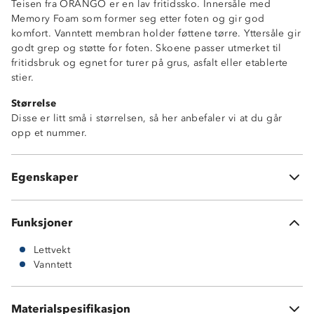
Teisen fra ORANGO er en lav fritidssko. Innersåle med
Memory Foam som former seg etter foten og gir god
komfort. Vanntett membran holder føttene tørre. Yttersåle gir
godt grep og støtte for foten. Skoene passer utmerket til
fritidsbruk og egnet for turer på grus, asfalt eller etablerte
stier.
Størrelse
Disse er litt små i størrelsen, så her anbefaler vi at du går
opp et nummer.
Vanntett membran
Memory-Foam innersåle
Egenskaper
Lettvekt
Funksjoner
Lettvekt
Vanntett
Vedlikehold: bør rengjøres og impregneres etter behov
Materialspesifikasjon
Tåler ikke maskinvask