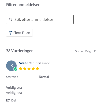
Filtrer anmeldelser
Search
Flere Filtre
Reviews
38 Vurderinger
Sorter:
Valgt
Kåre O.
Verifisert kunde
K
5.0
star
rating
Størrelse
Normal
Veldig bra
Review
review
Veldig bra
by
stating
'
Kåre
Veldig
Del
Share
O.
bra