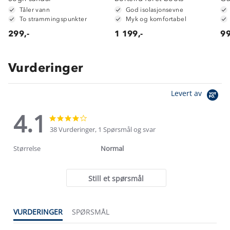
Tåler vann
God isolasjonsevne
To strammingspunkter
Myk og komfortabel
299,-
1 199,-
99
Vurderinger
Levert av
4.1
4.1
4.1
star
star
38 Vurderinger, 1 Spørsmål og svar
rating
rating
Størrelse
Normal
Still et spørsmål
VURDERINGER
SPØRSMÅL