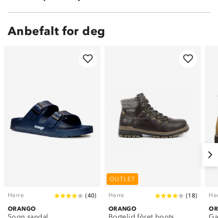
Anbefalt for deg
OUTLET
Herre
Herre
He
(
40
)
(
18
)
ORANGO
ORANGO
O
Sogn sandal
Bortelid fôret boots
Ga