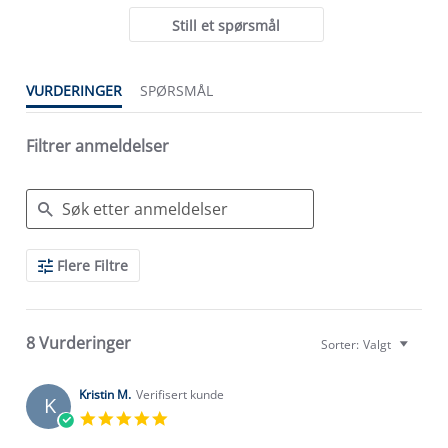
Still et spørsmål
VURDERINGER
SPØRSMÅL
Filtrer anmeldelser
Search
Flere Filtre
Reviews
8 Vurderinger
Sorter:
Valgt
Kristin M.
Verifisert kunde
K
5.0
star