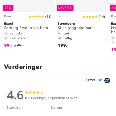
75%
LAVPRIS
6
Barn
Barn
Ba
(
16
)
(
14
)
Exani
Stormberg
Ex
Solberg Step-in sko barn
Kilen joggesko barn
Ny
ba
Lettvekt
Lett
God stretch
Luftig
99,-
399,-
199,-
19
Vurderinger
Levert av
4.6
4.6
4.6
star
star
8 Vurderinger, 1 Spørsmål og svar
rating
rating
Størrelse
Normal