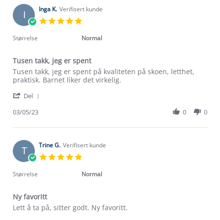
D.
2023
on
Inga K.
Verifisert kunde
I
8
5.0
May
star
2023
rating
Størrelse
Normal
Tusen takk, jeg er spent
Review
review
Tusen takk, jeg er spent på kvaliteten på skoen, letthet,
by
stating
praktisk. Barnet liker det virkelig.
Inga
Tusen
'
K.
takk,
Del
Share
on
jeg
Review
03/05/23
0
0
3
er
by
May
spent
Inga
2023
K.
on
Trine G.
Verifisert kunde
T
3
5.0
May
star
2023
rating
Størrelse
Normal
Ny favoritt
Review
review
Lett å ta på, sitter godt. Ny favoritt.
by
stating