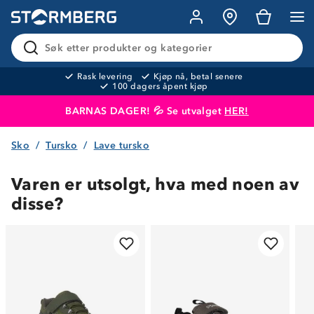
Søk etter produkter og kategorier
Rask levering
Kjøp nå, betal senere
100 dagers åpent kjøp
BARNAS DAGER! 💦 Se utvalget
HER!
Sko
Tursko
Lave tursko
Produktet er lagt i handlekurven
Til kassen
Varen er utsolgt, hva med noen av
disse?