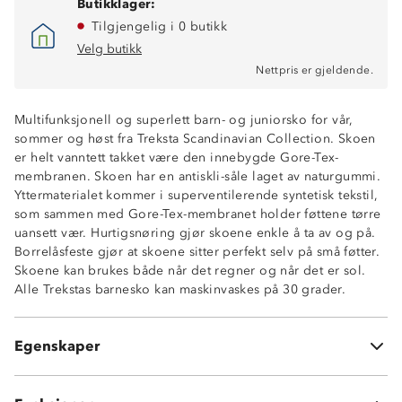
Butikklager:
Tilgjengelig i 0 butikk
Velg butikk
Nettpris er gjeldende.
Multifunksjonell og superlett barn- og juniorsko for vår,
sommer og høst fra Treksta Scandinavian Collection. Skoen
er helt vanntett takket være den innebygde Gore-Tex-
membranen. Skoen har en antiskli-såle laget av naturgummi.
Yttermaterialet kommer i superventilerende syntetisk tekstil,
som sammen med Gore-Tex-membranet holder føttene tørre
uansett vær. Hurtigsnøring gjør skoene enkle å ta av og på.
Gore-Tex membran
Borrelåsfeste gjør at skoene sitter perfekt selv på små føtter.
ComfortFit: normal passform
Skoene kan brukes både når det regner og når det er sol.
Maskinvaskbar
Alle Trekstas barnesko kan maskinvaskes på 30 grader.
Superventilerende syntetisk tekstil
Hurtigsnøring (quicklace) med borrelåsfeste
Støtdempende mellomsåle
Egenskaper
Yttersåle i naturgummi