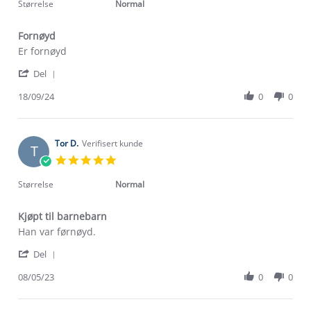
rating
Størrelse
Normal
Fornøyd
Review
review
Er fornøyd
by
stating
'
Kristin
Fornøyd
Del
Share
M.
Review
18/09/24
0
0
on
by
18
Kristin
Sep
M.
2024
on
Tor D.
Verifisert kunde
T
18
5.0
Sep
star
2024
rating
Størrelse
Normal
Kjøpt til barnebarn
Review
review
Han var førnøyd.
by
stating
'
Tor
Kjøpt
Del
Share
D.
til
Review
08/05/23
0
0
on
barnebarn
by
8
Tor
May