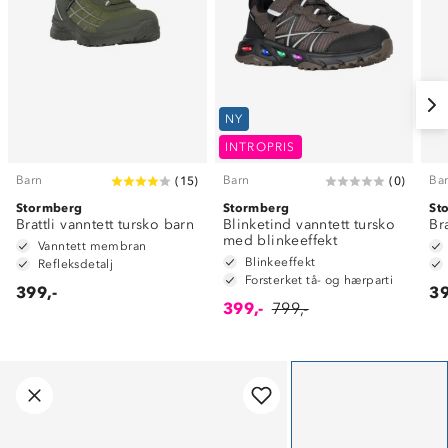
NY
INTROPRIS
Barn
Barn
Ba
(
15
)
(
0
)
Stormberg
Stormberg
St
Brattli vanntett tursko barn
Blinketind vanntett tursko
Br
med blinkeeffekt
Vanntett membran
Blinkeeffekt
Refleksdetalj
Forsterket tå- og hærparti
399,-
39
399,-
799,-