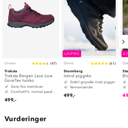
LAVPRIS
6
Unisex
Dame
Da
(
47
)
(
61
)
Treksta
Stormberg
St
Treksta Bergen Lace Low
Istind piggsko
Bl
GoreTex tursko
Stabil gripsåle med pigger
Gore-Tex membran
Vannavisende
ComfortFit: normal passform
499,-
49
499,-
Vurderinger