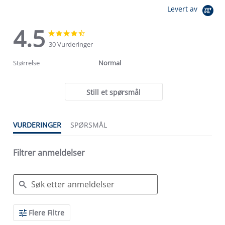
Levert av
4.5
4.5
4.5
star
star
30 Vurderinger
rating
rating
Størrelse
Normal
Still et spørsmål
VURDERINGER
SPØRSMÅL
Filtrer anmeldelser
Search
Flere Filtre
Reviews