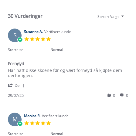
30 Vurderinger
Sorter:
Valgt
Susanne A.
Verifisert kunde
S
5.0
star
rating
Størrelse
Normal
Fornøyd
Review
review
Har hatt disse skoene før og vært fornøyd så kjøpte dem
by
stating
derfor igjen.
Susanne
Fornøyd
'
A.
Del
Share
on
Review
29/07/25
0
0
29
by
Jul
Susanne
2025
A.
on
Monica R.
Verifisert kunde
M
29
5.0
Jul
star
2025
rating
Størrelse
Normal