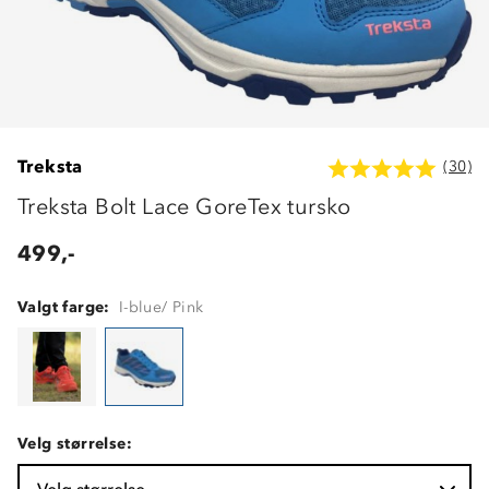
Treksta
(30)
Treksta Bolt Lace GoreTex tursko
499,-
Valgt farge:
I-blue/ Pink
Velg størrelse: