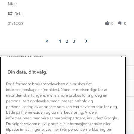
Review
review
Nice
Konkurransevinnere
1% til samfunnet
by
stating
Gravidklær
'
Hatam
Nice
Del
Kundeklubb
Share
R.
Inkludering
Review
Hvordan velge riktig turtøy?
01/12/23
0
0
on
Norgesferie 🇳🇴
Våre butikker
by
1
Materialer
Hatam
Dec
Vask og vedlikehold
R.
Få turinspirasjon og tips her⛰
2023
Bedrift, barnehage og SFO
1
2
3
on
Personvern
EL-retur
1
Overnatte utendørs⛺
Presse
Dec
Samarbeide med oss?
INFORMASJON
2023
Store størrelser
Storms turtips🐿️
Jobbe hos oss?
Turmat oppskrifter
Din data, ditt valg.
OM OSS
Leirskole 🥾
Beredskap
For å forbedre brukeropplevelsen din brukes det
Barnehageansatt
TIPS OG RÅD
informasjonskapsler (cookies). Noen er nødvendige for at
nettsiden skal fungere, mens andre brukes for å gi deg en
Tips til hyttetur
personalisert opplevelse med tilpasset innhold og
AKTIVITETER
personalisering av annonser som kan være av interesse for deg,
både på hjemmesiden og via markedsføring. Vi deler
informasjonen med våre samarbeidspartnere, inkludert Google.
Du velger selv om du vil godta alle informasjonskapsler eller
tilpasse innstillingene. Les mer i vår personvernerklæring om