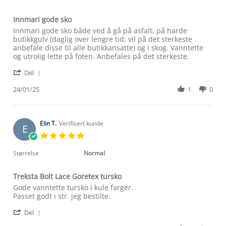
Innmari gode sko
Review
review
Innmari gode sko både ved å gå på asfalt, på harde
by
stating
butikkgulv (daglig over lengre tid, vil på det sterkeste
Monica
Innmari
anbefale disse til alle butikkansatte) og i skog. Vanntette
R.
gode
og utrolig lette på foten. Anbefales på det sterkeste.
on
sko
'
24
Del
Share
Jan
Review
24/01/25
1
0
2025
by
Monica
R.
on
Elin T.
Verifisert kunde
E
24
5.0
Jan
star
2025
rating
Størrelse
Normal
Treksta Bolt Lace Goretex tursko
Review
review
Gode vanntette tursko i kule farger.
by
stating
Passet godt i str. jeg bestilte.
Elin
Treksta
'
T.
Bolt
Del
Share
on
Lace