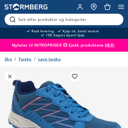
Søk etter produkter og kategorier
Rask levering
Kjøp nå, betal senere
100 dagers åpent kjøp
Nyheter til INTROPRISER 💥 Sjekk produktene
HER!
Sko
Tursko
Lave tursko
Produktet er lagt i handlekurven
Til kassen