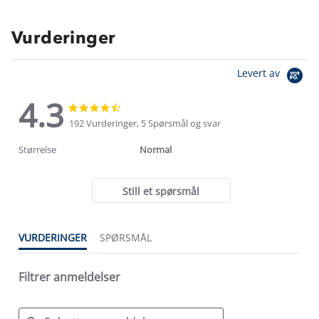
Vurderinger
Levert av
4.3
4.3
4.3
star
star
192 Vurderinger, 5 Spørsmål og svar
rating
rating
Størrelse
Normal
Still et spørsmål
VURDERINGER
SPØRSMÅL
Filtrer anmeldelser