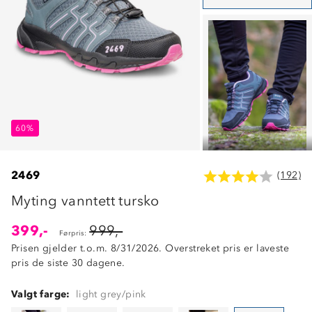
60%
60%
60%
2469
(192)
Myting vanntett tursko
399,-
999,-
Førpris:
Prisen gjelder t.o.m. 8/31/2026. Overstreket pris er laveste
pris de siste 30 dagene.
Valgt farge:
light grey/pink