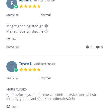
on
Rigmor K.
Verifisert kunde
R
5
5.0
Jul
star
2026
rating
Størrelse
Normal
Meget gode og stødige 😊
Review
review
Meget gode og stødige 😊
by
stating
'
Rigmor
Meget
Del
Share
K.
gode
Review
06/01/26
0
0
on
og
by
6
stødige
Rigmor
Jan
😊
K.
2026
on
Torunn B.
Verifisert kunde
T
6
5.0
Jan
star
2026
rating
Størrelse
Normal
Flotte tursko
Review
review
Kjempefornøyd med mine vanntette tursko,normal i str
by
stating
lette og gode. God såle Kan anbefales👍👍
Torunn
Flotte
'
B.
tursko
Del