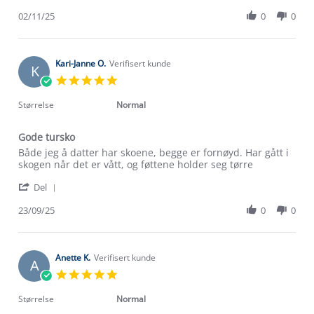
Share
on
Review
02/11/25
0
0
2
by
Nov
Torunn
2025
B.
on
Kari-Janne O.
Verifisert kunde
K
2
5.0
Nov
star
2025
rating
Størrelse
Normal
Gode tursko
Review
review
Både jeg å datter har skoene, begge er fornøyd. Har gått i
by
stating
skogen når det er vått, og føttene holder seg tørre
Kari-
Gode
'
Janne
tursko
Del
Share
O.
Review
23/09/25
0
0
on
Om Stormberg
by
23
Kari-
Sep
Verdigrunnlag
Janne
2025
O.
Anette K.
Verifisert kunde
A
on
Klima og miljø
5.0
Trelagsprinsippet barn
23
star
Kundeservice
Sep
rating
Størrelse
Normal
Etisk handel
2025
Alt du trenger til Norgesferien