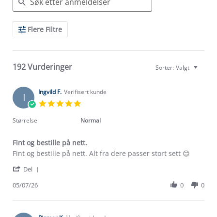
Search
Flere Filtre
Reviews
192 Vurderinger
Sorter:
Valgt
Ingvild F.
Verifisert kunde
I
5.0
star
rating
Størrelse
Normal
Fint og bestille på nett.
Review
review
Fint og bestille på nett. Alt fra dere passer stort sett 😊
by
stating
'
Ingvild
Fint
Del
Share
F.
og
Review
05/07/26
0
0
on
bestille
by
5
på
Ingvild
Jul
nett.
F.
2026