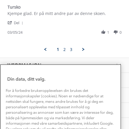
Kontakt oss
Dyreetikk
Tursko
Dette trenger du til barnehagen
Review
review
Kjempe glad. Er på mitt andre par av denne skoen.
Konkurransevinnere
1% til samfunnet
by
stating
Gravidklær
'
Anette
Tursko
Del
Kundeklubb
Share
K.
Inkludering
Review
Hvordan velge riktig turtøy?
03/05/24
1
0
on
Norgesferie 🇳🇴
Våre butikker
by
3
Materialer
Anette
May
Vask og vedlikehold
K.
Få turinspirasjon og tips her⛰
2024
Bedrift, barnehage og SFO
1
2
3
on
Personvern
EL-retur
3
Overnatte utendørs⛺
Presse
May
Samarbeide med oss?
INFORMASJON
2024
Store størrelser
Storms turtips🐿️
Jobbe hos oss?
Turmat oppskrifter
Din data, ditt valg.
OM OSS
Leirskole 🥾
Beredskap
For å forbedre brukeropplevelsen din brukes det
Barnehageansatt
TIPS OG RÅD
informasjonskapsler (cookies). Noen er nødvendige for at
nettsiden skal fungere, mens andre brukes for å gi deg en
Tips til hyttetur
personalisert opplevelse med tilpasset innhold og
AKTIVITETER
personalisering av annonser som kan være av interesse for deg,
både på hjemmesiden og via markedsføring. Vi deler
informasjonen med våre samarbeidspartnere, inkludert Google.
Du velger selv om du vil godta alle informasjonskapsler eller