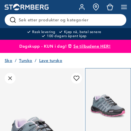
Søk etter produkter og kategorier
Rask levering
Kjøp nå, betal senere
100 dagers åpent kjøp
Dagskupp - KUN i dag! ⏰
Se tilbudene HER!
Sko
Tursko
Lave tursko
Produktet er lagt i handlekurven
Til kassen