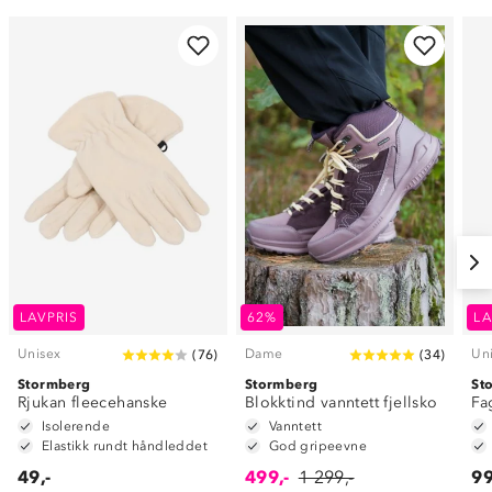
LAVPRIS
62%
LA
Unisex
Dame
Un
(
76
)
(
34
)
Stormberg
Stormberg
St
Rjukan fleecehanske
Blokktind vanntett fjellsko
Fa
Isolerende
Vanntett
Elastikk rundt håndleddet
God gripeevne
49,-
499,-
1 299,-
99