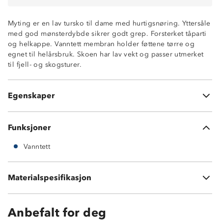
Myting er en lav tursko til dame med hurtigsnøring. Yttersåle
med god mønsterdybde sikrer godt grep. Forsterket tåparti
Vanntett membran
og helkappe. Vanntett membran holder føttene tørre og
Forsterket tå og hæl
egnet til helårsbruk. Skoen har lav vekt og passer utmerket
Hurtigsnøring
til fjell- og skogsturer.
Materialer: tekstiler
Gummisåle
Myk og komfortabel sko
Egenskaper
Uttakbar, tynn innersåle
Funksjoner
Vanntett
Materialspesifikasjon
Vedlikehold: bør rengjøres og impregneres jevnlig
Anbefalt for deg