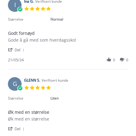
on
Ina G.
Verifisert kunde
I
17
5.0
Jul
star
2024
rating
Størrelse
Normal
Godt fornøyd
Review
review
Gode å gå med som hverdagssko!
by
stating
'
Ina
Godt
Del
Share
G.
fornøyd
Review
21/05/24
0
0
on
by
21
Ina
May
G.
2024
on
GLENN S.
Verifisert kunde
G
21
5.0
May
star
2024
rating
Størrelse
Liten
Øk med en størrelse
Review
review
Øk med en størrelse
by
stating
'
GLENN
Øk
Del
Share
S.
med