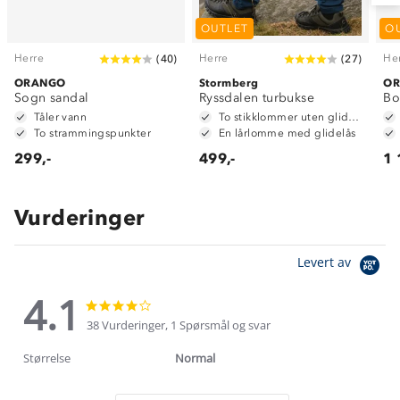
OUTLET
O
Herre
Herre
He
(
40
)
(
27
)
ORANGO
Stormberg
O
Sogn sandal
Ryssdalen turbukse
Bo
Tåler vann
To stikklommer uten glidelås.
To strammingspunkter
En lårlomme med glidelås
299,-
499,-
1 
Vurderinger
Levert av
4.1
4.1
4.1
star
star
38 Vurderinger, 1 Spørsmål og svar
rating
rating
Størrelse
Normal