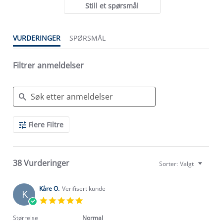
Still et spørsmål
VURDERINGER
SPØRSMÅL
Filtrer anmeldelser
Search
Flere Filtre
Reviews
38 Vurderinger
Sorter:
Valgt
Kåre O.
Verifisert kunde
K
5.0
star
rating
Størrelse
Normal