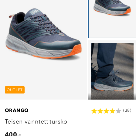
OUTLET
OUTLET
OUTLET
ORANGO
(38)
Teisen vanntett tursko
400,-