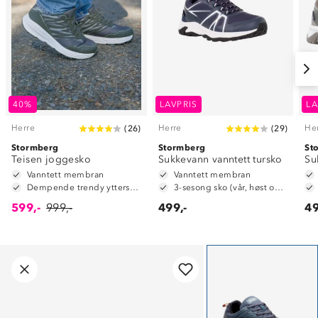
40%
LAVPRIS
LA
Herre
Herre
He
(
26
)
(
29
)
Stormberg
Stormberg
St
Teisen joggesko
Sukkevann vanntett tursko
Su
Vanntett membran
Vanntett membran
Dempende trendy yttersåle
3-sesong sko (vår, høst og vinter)
599,-
999,-
499,-
49