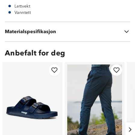
Lettvekt
Vanntett
Vedlikehold: bør rengjøres og impregneres etter behov
Materialspesifikasjon
Tåler ikke maskinvask
Anbefalt for deg