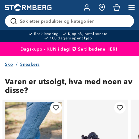
Søk etter produkter og kategorier
Rask levering
Kjøp nå, betal senere
100 dagers åpent kjøp
Dagskupp - KUN i dag! ⏰
Se tilbudene HER!
Sko
Sneakers
Produktet er lagt i handlekurven
Til kassen
Varen er utsolgt, hva med noen av
disse?