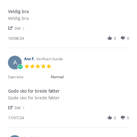
Veldig bra
Review
review
Veldig bra
by
stating
'
Kåre
Veldig
Del
Share
O.
bra
Review
10/08/24
0
0
on
by
10
Kåre
Aug
O.
2024
on
Ann F.
Verifisert kunde
A
10
5.0
Aug
star
2024
rating
Størrelse
Normal
Gode sko for brede føtter
Review
review
Gode sko for brede føtter
by
stating
'
Ann
Gode
Del
Share
F.
sko
Review
17/07/24
0
0
on
for
by
17
brede
Ann
Jul
føtter
F.
2024