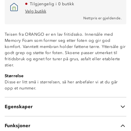
Tilgjengelig i 0 butikk
Velg butikk
Nettpris er gjeldende.
Teisen fra ORANGO er en lav fritidssko. Innersåle med
Memory Foam som former seg etter foten og gir god
komfort. Vanntett membran holder føttene tørre. Yttersåle gir
godt grep og støtte for foten. Skoene passer utmerket til
fritidsbruk og egnet for turer på grus, asfalt eller etablerte
stier.
Størrelse
Disse er litt små i størrelsen, så her anbefaler vi at du går
opp et nummer.
Vanntett membran
Memory-Foam innersåle
Egenskaper
Lettvekt
Funksjoner