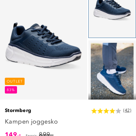
OUTLET
OUTLET
OUTLET
83%
83%
83%
Stormberg
(42)
Kampen joggesko
149,-
899,-
Førpris: