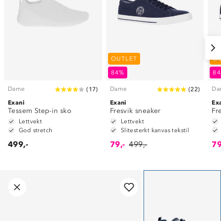
OUTLET
O
84%
8
Dame
Dame
Da
(
17
)
(
22
)
Exani
Exani
Ex
Tessem Step-in sko
Fresvik sneaker
Fr
Lettvekt
Lettvekt
God stretch
Slitesterkt kanvas tekstil
499,-
79,-
499,-
79