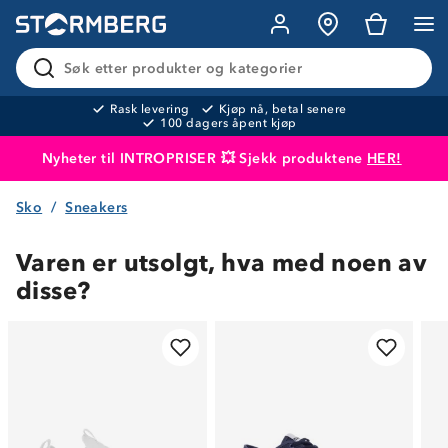
Søk etter produkter og kategorier
Rask levering
Kjøp nå, betal senere
100 dagers åpent kjøp
Nyheter til INTROPRISER 💥 Sjekk produktene
HER!
Sko
Sneakers
Produktet er lagt i handlekurven
Til kassen
Varen er utsolgt, hva med noen av
disse?