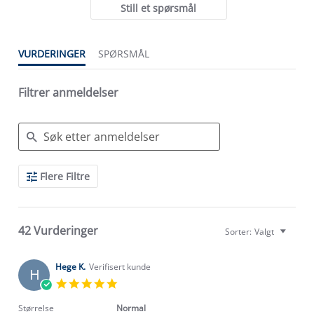
Still et spørsmål
VURDERINGER
SPØRSMÅL
Filtrer anmeldelser
Search
Flere Filtre
Reviews
42 Vurderinger
Sorter:
Valgt
Hege K.
Verifisert kunde
H
5.0
star
rating
Størrelse
Normal