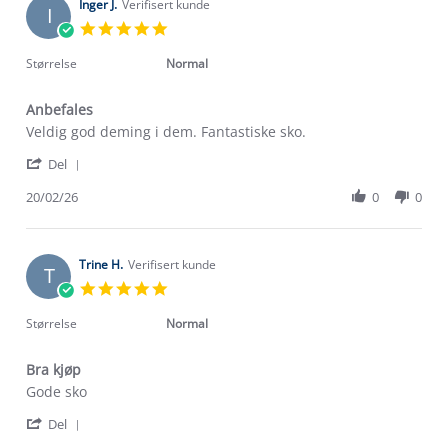
on
Inger J.
Verifisert kunde
I
12
5.0
Apr
star
2026
rating
Størrelse
Normal
Anbefales
Review
review
Veldig god deming i dem. Fantastiske sko.
by
stating
'
Inger
Anbefales
Del
Share
J.
Review
20/02/26
0
0
on
by
20
Inger
Feb
J.
2026
on
Trine H.
Verifisert kunde
T
20
5.0
Feb
star
2026
rating
Størrelse
Normal
Bra kjøp
Review
review
Gode sko
by
stating
'
Trine
Bra
Del
Share
H.
kjøp