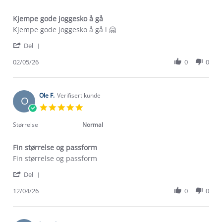
Kjempe gode joggesko å gå
Review
review
Kjempe gode joggesko å gå i 🤗
by
stating
'
Hege
Kjempe
Del
Share
K.
gode
Review
02/05/26
0
0
on
joggesko
by
2
å
Hege
May
gå
K.
2026
on
Ole F.
Verifisert kunde
O
2
5.0
May
star
2026
rating
Størrelse
Normal
Fin størrelse og passform
Review
review
Fin størrelse og passform
by
stating
'
Ole
Fin
Del
Share
F.
størrelse
Review
12/04/26
0
0
on
og
by
12
passform
Ole
Apr
F.
2026