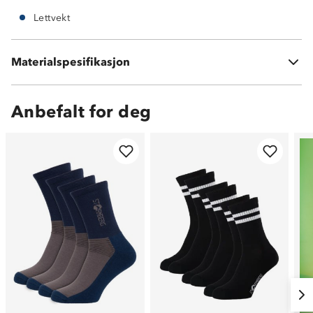
Lettvekt
Uttakbar Memory-Foam innersåle
Vedlikehold: bør rengjøres og impregneres etter behov
Materialspesifikasjon
Tåler ikke maskinvask
Anbefalt for deg