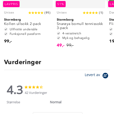
LAVPRIS
51%
LA
Unisex
Unisex
Da
(
91
)
(
1
)
Stormberg
Stormberg
St
Kollen ullsokk 2-pack
Snarøya bomull tennissokk
Fl
3-pack
Ullfrottè undersåle
4-veisstretch
Funksjonell passform
Myk og behagelig
99,-
19
49,-
99,-
Vurderinger
Levert av
4.3
4.3
4.3
star
star
42 Vurderinger
rating
rating
Størrelse
Normal