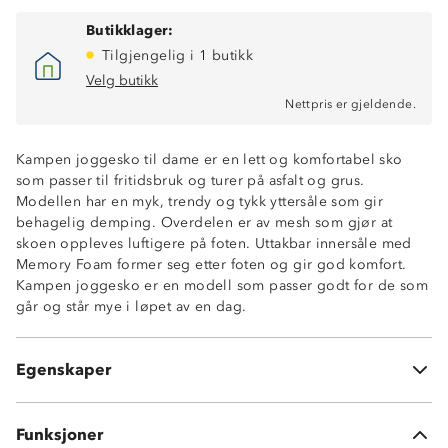
Butikklager:
Tilgjengelig i 1 butikk
Velg butikk
Nettpris er gjeldende.
Kampen joggesko til dame er en lett og komfortabel sko
som passer til fritidsbruk og turer på asfalt og grus.
Modellen har en myk, trendy og tykk yttersåle som gir
behagelig demping. Overdelen er av mesh som gjør at
skoen oppleves luftigere på foten. Uttakbar innersåle med
Memory Foam former seg etter foten og gir god komfort.
Kampen joggesko er en modell som passer godt for de som
går og står mye i løpet av en dag.
Dempende trendy yttersåle
Luftig sko i mesh
Lettvekt
Egenskaper
Uttakbar Memory-Foam innersåle
Funksjoner