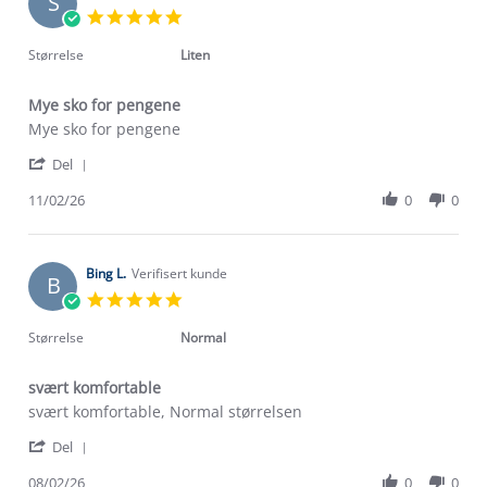
S
5.0
star
rating
Størrelse
Liten
Mye sko for pengene
Review
review
Mye sko for pengene
by
stating
'
Silje
Mye
Del
Share
A.
sko
Review
11/02/26
0
0
on
for
by
11
pengene
Silje
Feb
A.
2026
on
Bing L.
Verifisert kunde
B
11
5.0
Feb
star
2026
rating
Størrelse
Normal
svært komfortable
Review
review
svært komfortable, Normal størrelsen
by
stating
'
Bing
svært
Del
Share
L.
komfortable
Review
08/02/26
0
0
on