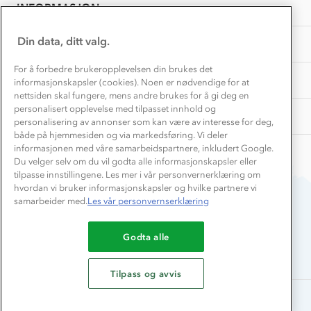
Samarbeide med oss?
INFORMASJON
2025
Store størrelser
Storms turtips🐿️
Jobbe hos oss?
Turmat oppskrifter
Din data, ditt valg.
OM OSS
Leirskole 🥾
Beredskap
For å forbedre brukeropplevelsen din brukes det
Barnehageansatt
TIPS OG RÅD
informasjonskapsler (cookies). Noen er nødvendige for at
nettsiden skal fungere, mens andre brukes for å gi deg en
Tips til hyttetur
personalisert opplevelse med tilpasset innhold og
AKTIVITETER
personalisering av annonser som kan være av interesse for deg,
både på hjemmesiden og via markedsføring. Vi deler
informasjonen med våre samarbeidspartnere, inkludert Google.
Du velger selv om du vil godta alle informasjonskapsler eller
tilpasse innstillingene. Les mer i vår personvernerklæring om
hvordan vi bruker informasjonskapsler og hvilke partnere vi
samarbeider med.
Les vår personvernserklæring
Du betaler enkelt med
Godta alle
Tilpass og avvis
Alle rettigheter forbeholdes, Stormberg - 2026