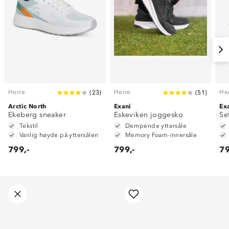
Herre
Herre
He
(
23
)
(
51
)
Arctic North
Exani
Ex
Ekeberg sneaker
Eskeviken joggesko
Se
Tekstil
Dempende yttersåle
Vanlig høyde på yttersålen
Memory Foam-innersåle
799,-
799,-
79