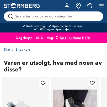
Søk etter produkter og kategorier
Rask levering
Kjøp nå, betal senere
100 dagers åpent kjøp
Dagskupp - KUN i dag! ⏰
Se tilbudene HER!
Sko
Sneakers
Produktet er lagt i handlekurven
Til kassen
Varen er utsolgt, hva med noen av
disse?