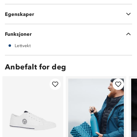
Lettvekt
Tekstil
Egenskaper
Former seg behagelig til foten
Funksjoner
Lettvekt
Anbefalt for deg