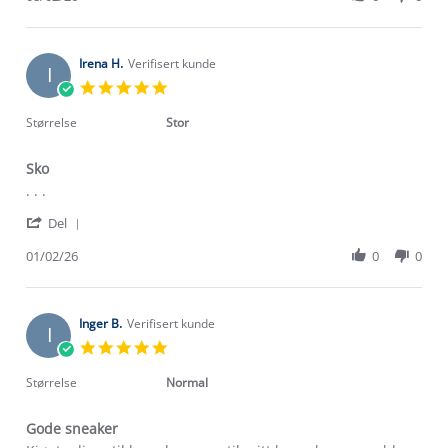
by
8
Bing
Feb
L.
2026
on
Irena H.
Verifisert kunde
I
8
5.0
Feb
star
2026
rating
Størrelse
Stor
Sko
Review
review
. . .
by
stating
'
Irena
Sko
Del
Share
H.
Review
01/02/26
0
0
on
by
1
Irena
Feb
H.
2026
on
Inger B.
Verifisert kunde
I
1
5.0
Feb
star
2026
rating
Størrelse
Normal
Gode sneaker