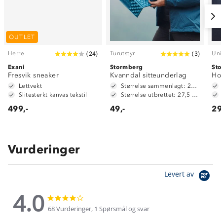
OUTLET
Herre
Turutstyr
Un
(
24
)
(
3
)
Exani
Stormberg
St
Fresvik sneaker
Kvanndal sitteunderlag
Ho
Lettvekt
Størrelse sammenlagt: 27,5 x 9,5 x 6 cm
Slitesterkt kanvas tekstil
Størrelse utbrettet: 27,5 x 40 x 2 cm
499,-
49,-
29
Vurderinger
Levert av
4.0
4.0
4.0
star
star
68 Vurderinger, 1 Spørsmål og svar
rating
rating