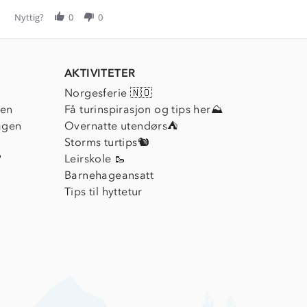
Nyttig?
0
0
AKTIVITETER
Norgesferie 🇳🇴
ien
Få turinspirasjon og tips her⛰
agen
Overnatte utendørs⛺
Storms turtips🐿️
?
Leirskole 🥾
Barnehageansatt
Tips til hyttetur