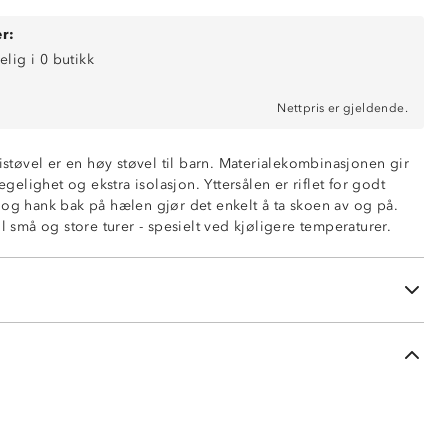
r:
elig i 0 butikk
Nettpris er gjeldende.
øvel er en høy støvel til barn. Materialekombinasjonen gir
lighet og ekstra isolasjon. Yttersålen er riflet for godt
 og hank bak på hælen gjør det enkelt å ta skoen av og på.
il små og store turer - spesielt ved kjøligere temperaturer.
ren
bevegelighet
le
nvask