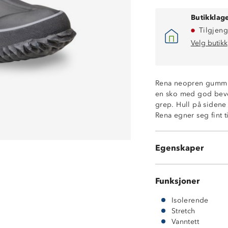
Butikklage
Tilgjeng
Velg butikk
Rena neopren gummist
en sko med god bevege
Vanntett
grep. Hull på sidene
Isolerende
Rena egner seg fint t
Gummi og neop
God stretch og 
Uttakbar innerså
Egenskaper
Tåler ikke maski
Funksjoner
Isolerende
Stretch
Vanntett