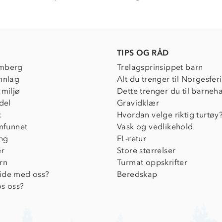
e
ew
TIPS OG RÅD
mberg
Trelagsprinsippet barn
nnlag
Alt du trenger til Norgesfer
 miljø
Dette trenger du til barneh
del
Gravidklær
k
Hvordan velge riktig turtøy
amfunnet
Vask og vedlikehold
ing
EL-retur
er
Store størrelser
rn
Turmat oppskrifter
ide med oss?
Beredskap
s oss?