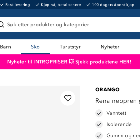
Rask levering
Kjøp nå, betal senere
100 dagers åpent kjøp
Søk etter produkter og kategorier
Barn
Sko
Turutstyr
Nyheter
Nyheter til INTROPRISER 💥 Sjekk produktene
HER!
Produktet er lagt i handlekurven
Til kassen
ORANGO
Rena neopren 
Vanntett
Isolerende
Gummi og ne