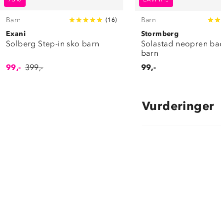
Barn
Barn
(
16
)
Exani
Stormberg
Solberg Step-in sko barn
Solastad neopren b
barn
99,-
399,-
99,-
Vurderinger
4.3
star
rating