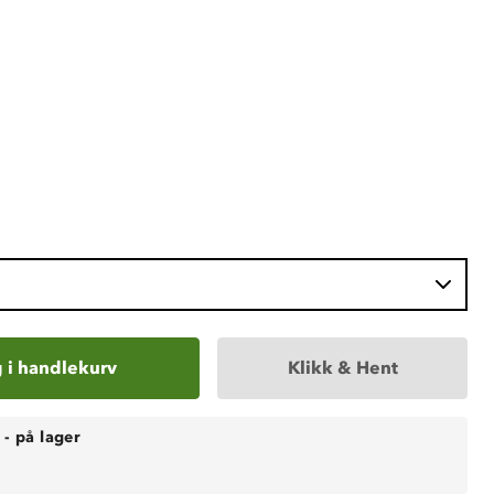
 i handlekurv
Klikk & Hent
-
på lager