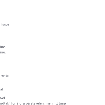
e
ew
nette
t kunde
.0
tar
ating
fine.
fine.
e
ew
t kunde
.0
tar
ating
al
øvel
åndtak" for å dra på støvelen, men litt tung