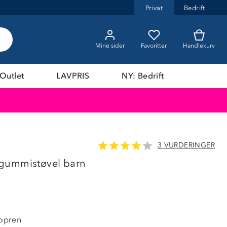
Privat
Bedrift
Mine sider
Favoritter
Handlekurv
Outlet
LAVPRIS
NY: Bedrift
3 VURDERINGER
gummistøvel barn
opren