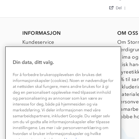
by
stating
'
Runa
fin
Del
Shar
K.
og
Revi
on
varm
by
23
støvel
Runa
Sep
INFORMASJON
OM OSS
K.
2022
on
Kundeservice
Om Stor
23
Sep
Kontakt oss
Verdigru
2022
Konkurransevinnere
Klima og
Din data, ditt valg.
Kundeklubb
Etisk han
Våre butikker
Dyreetik
For å forbedre brukeropplevelsen din brukes det
Bedrift, barnehage og SFO
1% til s
informasjonskapsler (cookies). Noen er nødvendige for
Presse
Inkluder
at nettsiden skal fungere, mens andre brukes for å gi
deg en personalisert opplevelse med tilpasset innhold
Material
og personalisering av annonser som kan være av
Personve
interesse for deg, både på hjemmesiden og via
Samarbe
markedsføring. Vi deler informasjonen med våre
Jobbe ho
samarbeidspartnere, inkludert Google. Du velger selv
om du vil godta alle informasjonskapsler eller tilpasse
innstillingene. Les mer i vår personvernerklæring om
hvordan vi bruker informasjonskapsler og hvilke