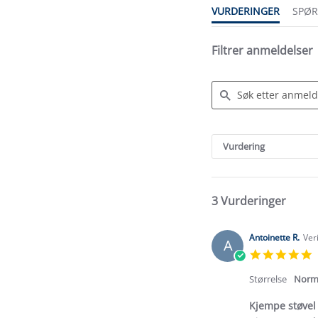
VURDERINGER
SPØ
Filtrer anmeldelser
Search
Reviews
Vurdering
3 Vurderinger
Antoinette R.
Ver
A
5
s
r
Størrelse
Norm
Kjempe støvel