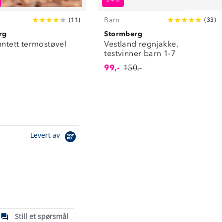
Barn
(
11
)
(
33
)
rg
Stormberg
nntett termostøvel
Vestland regnjakke,
testvinner barn 1-7
99,-
150,-
Levert av
Still et spørsmål