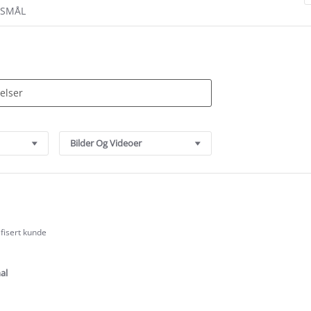
RSMÅL
Bilder Og Videoer
ifisert kunde
.0
tar
ating
al