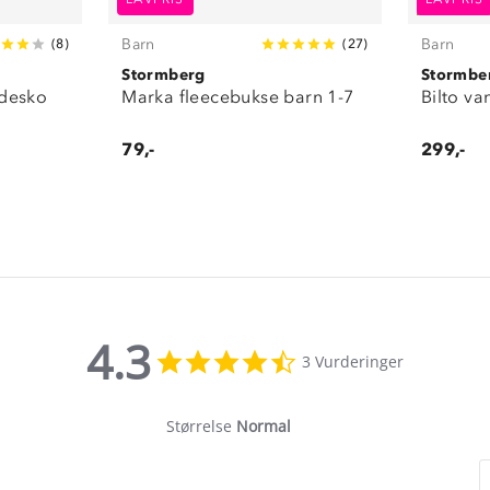
Barn
Barn
(
8
)
(
27
)
Stormberg
Stormbe
adesko
Marka fleecebukse barn 1-7
Bilto va
79,-
299,-
4.3
4.3
3 Vurderinger
star
rating
Størrelse
Normal