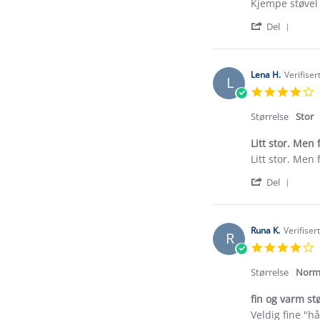
Review
review
Kjempe støvel
by
stating
'
Antoinette
Kjempe
Del
Shar
R.
støvel
Revi
on
by
28
Antoi
Aug
Lena H.
Verifiser
L
R.
2024
4
on
s
28
r
Størrelse
Stor
Aug
2024
Litt stor. Men 
Review
review
Litt stor. Men 
by
stating
'
Lena
Litt
Del
Shar
H.
stor.
Revi
on
Men
by
26
fine.
Lena
Sep
Runa K.
Verifiser
R
H.
2022
4
on
s
26
r
Størrelse
Norm
Sep
2022
fin og varm st
Review
review
Veldig fine "h