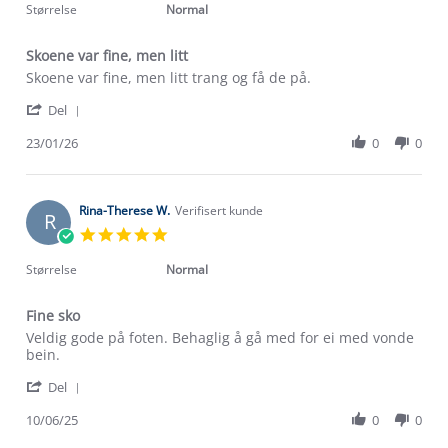
2026
rating
Størrelse
Normal
Skoene var fine, men litt
Review
review
Skoene var fine, men litt trang og få de på.
by
stating
'
Kari
Skoene
Del
Share
H.
var
Review
23/01/26
0
0
on
fine,
by
23
men
Om Stormberg
Kari
Jan
litt
H.
2026
Verdigrunnlag
on
Rina-Therese W.
Verifisert kunde
R
23
5.0
Jan
Klima og miljø
star
Trelagsprinsippet barn
2026
rating
Størrelse
Normal
Kundeservice
Etisk handel
Alt du trenger til Norgesferien
Fine sko
Kontakt oss
Dyreetikk
Review
review
Veldig gode på foten. Behaglig å gå med for ei med vonde
Dette trenger du til barnehagen
by
stating
bein.
Konkurransevinnere
1% til samfunnet
Rina-
Fine
Gravidklær
'
Therese
sko
Del
Kundeklubb
Share
W.
Inkludering
Review
Hvordan velge riktig turtøy?
10/06/25
0
0
on
Norgesferie 🇳🇴
Våre butikker
by
10
Materialer