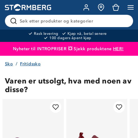
Søk etter produkter og kategorier
Rask levering
Kjøp nå, betal senere
100 dagers åpent kjøp
Nyheter til INTROPRISER 💥 Sjekk produktene
HER!
Sko
Fritidssko
Produktet er lagt i handlekurven
Til kassen
Varen er utsolgt, hva med noen av
disse?