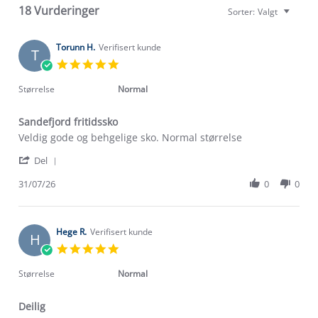
18 Vurderinger
Sorter:
Valgt
Torunn H.
Verifisert kunde
T
5.0
star
rating
Størrelse
Normal
Sandefjord fritidssko
Review
review
Veldig gode og behgelige sko. Normal størrelse
by
stating
'
Torunn
Sandefjord
Del
Share
H.
fritidssko
Review
31/07/26
0
0
on
by
31
Torunn
Jul
H.
2026
on
Hege R.
Verifisert kunde
H
31
5.0
Jul
star
2026
rating
Størrelse
Normal
Deilig