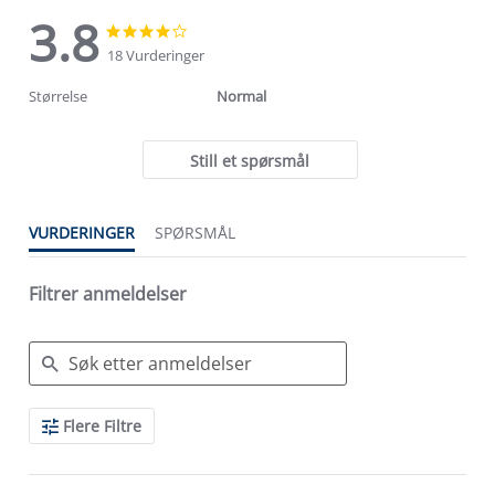
3.8
3.8
3.8
star
star
18 Vurderinger
rating
rating
Størrelse
Normal
Still et spørsmål
VURDERINGER
SPØRSMÅL
Filtrer anmeldelser
Search
Flere Filtre
Reviews