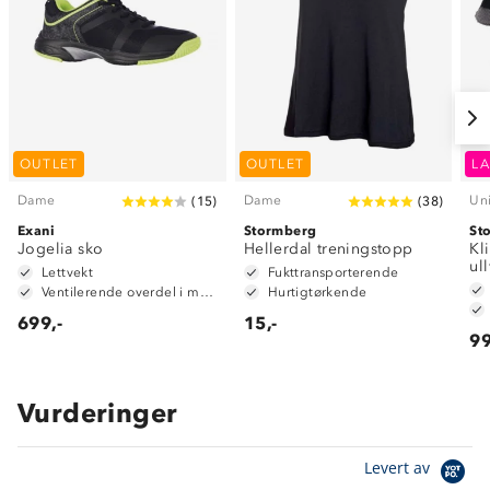
OUTLET
OUTLET
LA
Dame
Dame
Un
(
15
)
(
38
)
Exani
Stormberg
St
Jogelia sko
Hellerdal treningstopp
Kl
ul
Lettvekt
Fukttransporterende
Ventilerende overdel i mesh
Hurtigtørkende
699,-
15,-
99
Vurderinger
Levert av