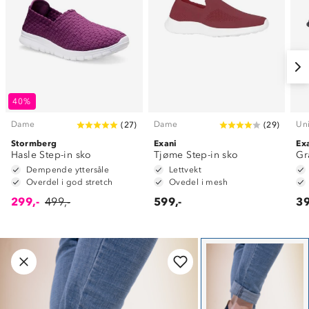
40%
Dame
Dame
Un
(
27
)
(
29
)
Stormberg
Exani
Ex
Hasle Step-in sko
Tjøme Step-in sko
Gr
Dempende yttersåle
Lettvekt
Overdel i god stretch
Ovedel i mesh
299,-
499,-
599,-
39