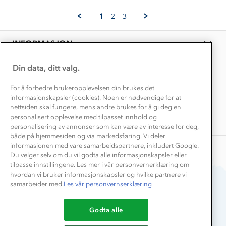
Rina-
Jun
Vask og vedlikehold
Therese
Få turinspirasjon og tips her⛰
2025
Bedrift, barnehage og SFO
1
2
3
W.
Personvern
EL-retur
on
Overnatte utendørs⛺
Presse
10
Samarbeide med oss?
INFORMASJON
Jun
Store størrelser
Storms turtips🐿️
2025
Jobbe hos oss?
Turmat oppskrifter
Din data, ditt valg.
OM OSS
Leirskole 🥾
Beredskap
For å forbedre brukeropplevelsen din brukes det
Barnehageansatt
TIPS OG RÅD
informasjonskapsler (cookies). Noen er nødvendige for at
nettsiden skal fungere, mens andre brukes for å gi deg en
Tips til hyttetur
personalisert opplevelse med tilpasset innhold og
AKTIVITETER
personalisering av annonser som kan være av interesse for deg,
både på hjemmesiden og via markedsføring. Vi deler
informasjonen med våre samarbeidspartnere, inkludert Google.
Du velger selv om du vil godta alle informasjonskapsler eller
tilpasse innstillingene. Les mer i vår personvernerklæring om
hvordan vi bruker informasjonskapsler og hvilke partnere vi
samarbeider med.
Les vår personvernserklæring
Du betaler enkelt med
Godta alle