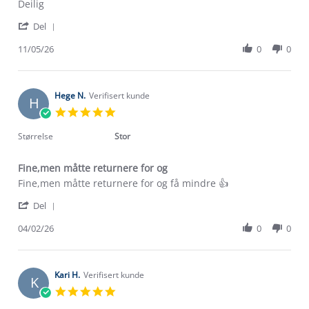
Review
review
Deilig
by
stating
'
Hege
Deilig
Del
Share
R.
Review
11/05/26
0
0
on
by
11
Hege
May
R.
2026
on
Hege N.
Verifisert kunde
H
11
5.0
May
star
2026
rating
Størrelse
Stor
Fine,men måtte returnere for og
Review
review
Fine,men måtte returnere for og få mindre 👍
by
stating
'
Hege
Fine,men
Del
Share
N.
måtte
Review
04/02/26
0
0
on
returnere
by
4
for
Hege
Feb
og
N.
2026
on
Kari H.
Verifisert kunde
K
4
5.0
Feb
star