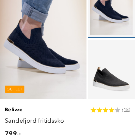
OUTLET
OUTLET
OUTLET
Belizze
(18)
Sandefjord fritidssko
799,-