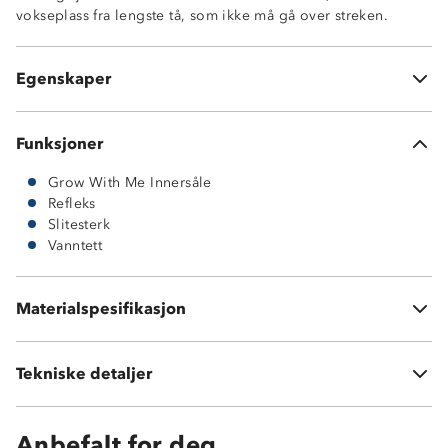
vokseplass fra lengste tå, som ikke må gå over streken.
Refleksdetaljer
Hurtigsnøring i fargene Oxford Tan og Jet Black
Vanlige lisser i fargene Black og Burnished Gold
Egenskaper
Forsterket tå- og hælparti
Funksjoner
Grow With Me Innersåle
Refleks
Slitesterk
Vanntett
Overdel: PU + Mesh
Yttersåle: TPR
Vedlikehold: Bør rengjøres forsiktig med klut og
Materialspesifikasjon
impregneres jevnlig for økt levetid
Tekniske detaljer
Vekt:
792 gram i str 35
Anbefalt for deg