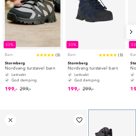
33%
33%
3
Barn
Barn
Ba
(
3
)
(
3
)
Stormberg
Stormberg
St
Nordvang turstøvel barn
Nordvang turstøvel barn
No
Lettvekt
Lettvekt
God demping
God demping
199,-
299,-
199,-
299,-
19