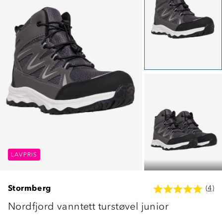
LAVPRIS
LAVPRIS
LAVPRIS
Stormberg
(4)
Nordfjord vanntett turstøvel junior