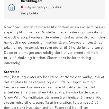
Butikklager:
Tilgjengelig i 0 butikk
Velg butikk
Nordfjord vanntett turstøvel til ungdom er en sko som passer
ypperlig til tur og lek. Modellen har slitesterk gummisåle gir
et godt grep på varierende vinterunderlag samtidig som den
har godt med demping i mellomsålen. Overdelen består av
tekstiler og imitert skinn som bidrar til å holde føttene tørre.
Dette er en meget anvendelig sko i et varierende klima til
bruk på skole og fritiden. Skoen er et isolerende lag
innvendig.
Størrelse
Vår-, høst- og vintersko bør være litt større enn vanlig, slik at
det er plass til bevegelse og økt luftsirkulasjon som gir
bedre varme. For små sko kan føre til kalde tær, og det
anbefales å ha plass til en tykk sokk på ekstra kalde dager.
Grow With Me-indikator på innersålen hjelper å finne riktig
Vanntett
skostørrelse til ditt barn. Ta ut innersålen, la barnet stå på
Grow With Me-indikator på innersåle
den og sjekk hvor tåen treffer. Foten skal ha 1,5 cm
3-Sesong