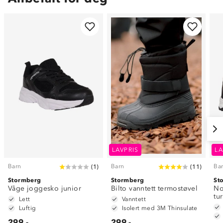
LAVPRIS
LA
Barn
Barn
Ba
(
1
)
(
11
)
Stormberg
Stormberg
St
Våge joggesko junior
Bilto vanntett termostøvel
No
tu
Lett
Vanntett
Luftig
Isolert med 3M Thinsulate
299,-
299,-