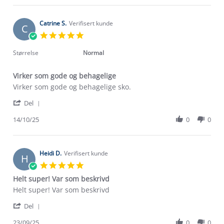
Mari
2026
R.
on
Catrine S.
Verifisert kunde
C
6
5.0
Jan
star
2026
rating
Størrelse
Normal
Virker som gode og behagelige
Review
review
Virker som gode og behagelige sko.
by
stating
'
Catrine
Virker
Del
Share
S.
som
Review
14/10/25
0
0
on
gode
by
14
og
Catrine
Oct
behagelige
S.
2025
on
Heidi D.
Verifisert kunde
H
14
5.0
Oct
star
Helt super! Var som beskrivd
2025
rating
Review
review
Helt super! Var som beskrivd
by
stating
'
Heidi
Helt
Del
Om Stormberg
Share
D.
super!
Review
23/09/25
0
0
on
Var