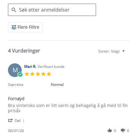
Search
Flere Filtre
Reviews
4 Vurderinger
Sorter:
Valgt
Mari R.
Verifisert kunde
M
5.0
star
rating
Størrelse
Normal
Fornøyd
Review
review
Bra vintersko som er litt varm og behagelig å gå med til fin
by
stating
pris👍
Mari
Fornøyd
'
R.
Del
Share
on
Review
06/01/26
0
0
6
by
Jan