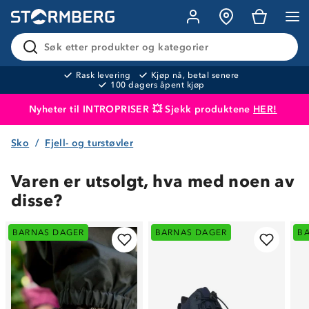
Søk etter produkter og kategorier
Rask levering
Kjøp nå, betal senere
100 dagers åpent kjøp
Nyheter til INTROPRISER 💥 Sjekk produktene
HER!
Sko
Fjell- og turstøvler
Produktet er lagt i handlekurven
Til kassen
Varen er utsolgt, hva med noen av
disse?
BARNAS DAGER
BARNAS DAGER
B