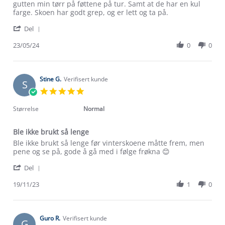
by
stating
gutten min tørr på føttene på tur. Samt at de har en kul
Ingrid
Kjempe
farge. Skoen har godt grep, og er lett og ta på.
l.
god
'
on
turstøvel
Del
Share
23
Review
23/05/24
0
0
May
by
2024
Ingrid
l.
on
Stine G.
Verifisert kunde
S
23
5.0
May
star
2024
rating
Størrelse
Normal
Ble ikke brukt så lenge
Review
review
Ble ikke brukt så lenge før vinterskoene måtte frem, men
by
stating
pene og se på, gode å gå med i følge frøkna 😊
Stine
Ble
'
G.
ikke
Del
Share
on
brukt
Review
19/11/23
1
0
19
så
by
Nov
lenge
Stine
2023
G.
on
Guro R.
Verifisert kunde
G