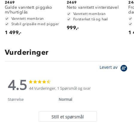
2469
2469
24
Galde vanntett piggsko
Neto vanntett vinterstøvel
Fr
m/hurtiglås
d
Vanntett membran
Vanntett membran
Forsterket tå og hæl
Stabil gripsåle med pigger
999,-
1 499,-
1 
Vurderinger
Levert av
4.5
4.5
4.5
star
star
44 Vurderinger, 1 Spørsmål og svar
rating
rating
Størrelse
Normal
Still et spørsmål