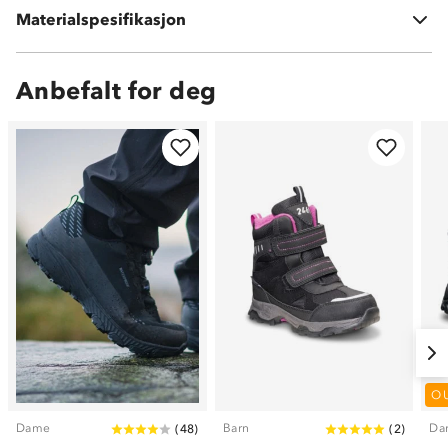
Vedlikehold: bør rengjøres og impregneres jevnlig
Materialspesifikasjon
Tåler ikke maskinvask
Anbefalt for deg
O
Dame
Barn
Da
(
48
)
(
2
)