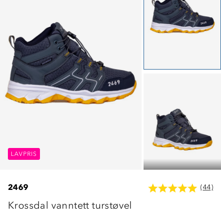
LAVPRIS
LAVPRIS
LAVPRIS
2469
(44)
Krossdal vanntett turstøvel