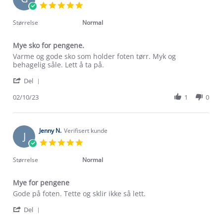
19
5.0
Nov
star
2023
rating
Størrelse
Normal
Mye sko for pengene.
Review
review
Varme og gode sko som holder foten tørr. Myk og
by
stating
behagelig såle. Lett å ta på.
Guro
Mye
'
R.
sko
Del
Share
on
for
Review
02/10/23
1
0
2
pengene.
by
Oct
Guro
2023
R.
on
Jenny N.
Verifisert kunde
J
2
5.0
Oct
star
2023
rating
Størrelse
Normal
Mye for pengene
Review
review
Gode på foten. Tette og sklir ikke så lett.
by
stating
'
Jenny
Mye
Del
Share
N.
for