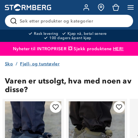
Søk etter produkter og kategorier
Rask levering
Kjøp nå, betal senere
100 dagers åpent kjøp
Nyheter til INTROPRISER 💥 Sjekk produktene
HER!
Sko
Fjell- og turstøvler
Produktet er lagt i handlekurven
Til kassen
Varen er utsolgt, hva med noen av
disse?