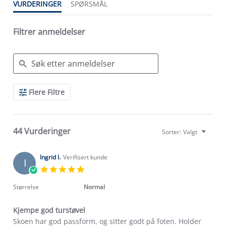
VURDERINGER
SPØRSMÅL
Filtrer anmeldelser
Search
Flere Filtre
Reviews
44 Vurderinger
Sorter:
Valgt
Ingrid l.
Verifisert kunde
I
5.0
star
rating
Størrelse
Normal
Kjempe god turstøvel
Review
review
Skoen har god passform, og sitter godt på foten. Holder