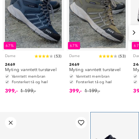
67%
67%
6
Dame
Dame
Da
(
53
)
(
53
)
2469
2469
24
Myting vanntett turstøvel
Myting vanntett turstøvel
My
Vanntett membran
Vanntett membran
Forsterket tå og hæl
Forsterket tå og hæl
399,-
1 199,-
399,-
1 199,-
39