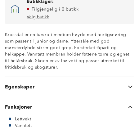
Butikklager:
Tilgjengelig i 0 butikk
Velg butikk
Krossdal er en tursko i medium høyde med hurtigsnøring
som passer til junior og dame. Yttersåle med god
mønsterdybde sikrer godt grep. Forsterket tåparti og
Vanntett membran
helkappe. Vanntett membran holder føttene tørre og egnet
Forsterket tå og hæl
til helårsbruk. Skoen er av lav vekt og passer utmerket til
Hurtigsnøring
fritidsbruk og skogsturer.
Materialer: tekstiler
Gummisåle
Myk og komfortabel sko
Egenskaper
Lettvekt
Funksjoner
Lettvekt
Vanntett
Materialer: tekstiler