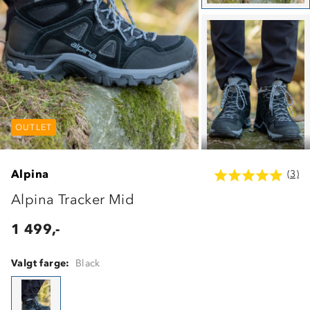
OUTLET
OUTLET
OUTLET
Alpina
(3)
Alpina Tracker Mid
1 499,-
Valgt farge:
Black