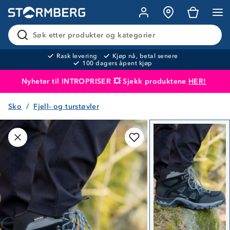
Søk etter produkter og kategorier
Rask levering
Kjøp nå, betal senere
100 dagers åpent kjøp
Nyheter til INTROPRISER 💥 Sjekk produktene
HER!
Sko
Fjell- og turstøvler
Produktet er lagt i handlekurven
Til kassen