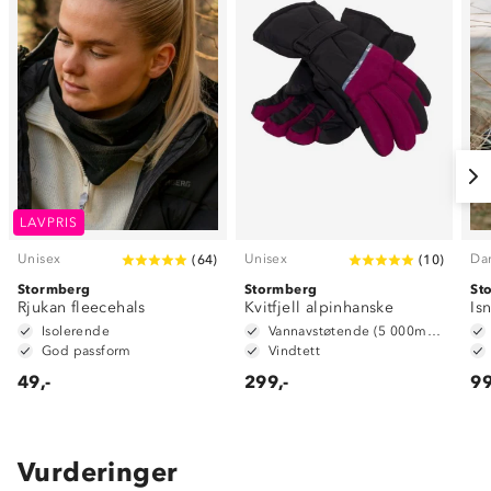
LAVPRIS
Unisex
Unisex
Da
(
64
)
(
10
)
Stormberg
Stormberg
St
Rjukan fleecehals
Kvitfjell alpinhanske
Is
Isolerende
Vannavstøtende (5 000mm vannsøyle)
God passform
Vindtett
49,-
299,-
99
Vurderinger