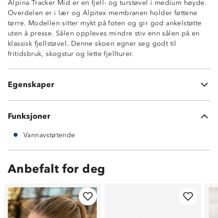
Alpina Tracker Mid er en fjell- og turstøvel i medium høyde.
Overdelen er i lær og Alpitex membranen holder føttene
tørre. Modellen sitter mykt på foten og gir god ankelstøtte
Vannavstøtende Alpitex membran
uten å presse. Sålen oppleves mindre stiv enn sålen på en
Lær og tekstil
klassisk fjellstøvel. Denne skoen egner seg godt til
Myk og behagelig sko til skog og fjell
fritidsbruk, skogstur og lette fjellturer.
Polstret ankelstøtte for ekstra komfort
Gummisåle
Vekt: str. 44 (550 gram/stk)
Egenskaper
Vedlikehold: bør rengjøres og impregneres jevnlig
Funksjoner
Vannavstøtende
Anbefalt for deg