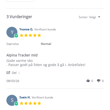
3 Vurderinger
Sorter:
Valgt
Yvonne G.
Verifisert kunde
Y
5.0
star
rating
Størrelse
Normal
Alpina Tracker mid
Review
review
Gode varme sko
by
stating
. Passer godt på foten og gode å gå i. Anbefales!
Yvonne
Alpina
'
G.
Tracker
Del
Share
on
mid
Review
08/03/26
0
0
8
by
Mar
Yvonne
2026
G.
on
Svein H.
Verifisert kunde
S
8
5.0
Mar
star
2026