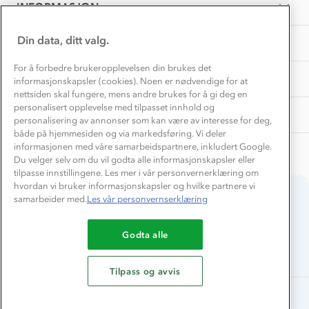
A.
Samarbeide med oss?
2024
INFORMASJON
Store størrelser
on
Storms turtips🐿️
8
Jobbe hos oss?
May
Turmat oppskrifter
Din data, ditt valg.
OM OSS
Leirskole 🥾
2024
Beredskap
For å forbedre brukeropplevelsen din brukes det
Barnehageansatt
TIPS OG RÅD
informasjonskapsler (cookies). Noen er nødvendige for at
nettsiden skal fungere, mens andre brukes for å gi deg en
Tips til hyttetur
personalisert opplevelse med tilpasset innhold og
AKTIVITETER
personalisering av annonser som kan være av interesse for deg,
både på hjemmesiden og via markedsføring. Vi deler
informasjonen med våre samarbeidspartnere, inkludert Google.
Du velger selv om du vil godta alle informasjonskapsler eller
tilpasse innstillingene. Les mer i vår personvernerklæring om
hvordan vi bruker informasjonskapsler og hvilke partnere vi
samarbeider med.
Les vår personvernserklæring
Du betaler enkelt med
Godta alle
Tilpass og avvis
Alle rettigheter forbeholdes, Stormberg - 2026