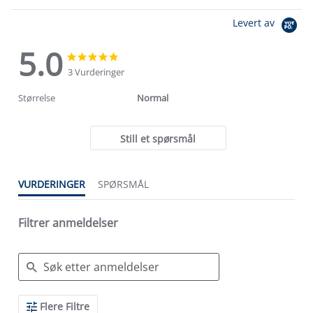
Levert av
5.0
5.0
5.0
star
star
3 Vurderinger
rating
rating
Størrelse
Normal
Still et spørsmål
VURDERINGER
SPØRSMÅL
Filtrer anmeldelser
Search
Flere Filtre
Reviews