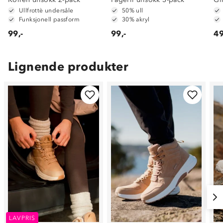
Ullfrottè undersåle
50% ull
Funksjonell passform
30% akryl
99,-
99,-
49
Lignende produkter
LAVPRIS