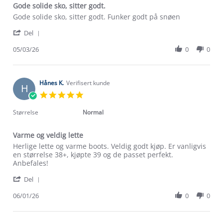
Gode solide sko, sitter godt.
Review
review
Gode solide sko, sitter godt. Funker godt på snøen
by
stating
'
Johanne
Gode
Del
Share
F.
solide
Review
05/03/26
0
0
on
sko,
by
5
sitter
Johanne
Mar
godt.
F.
2026
on
Hånes K.
Verifisert kunde
H
5
5.0
Mar
star
2026
rating
Størrelse
Normal
Varme og veldig lette
Review
review
Herlige lette og varme boots. Veldig godt kjøp. Er vanligvis
by
stating
en størrelse 38+, kjøpte 39 og de passet perfekt.
Hånes
Varme
Anbefales!
K.
og
'
on
veldig
Del
Share
6
lette
Review
06/01/26
0
0
Jan
by
2026
Hånes
K.