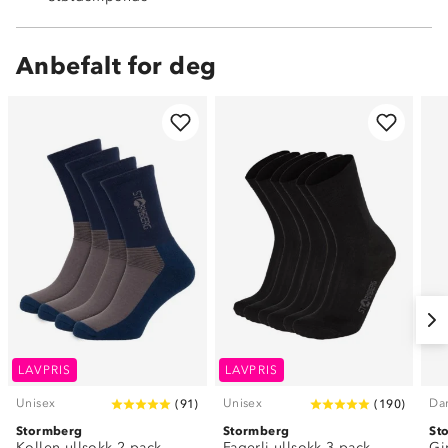
Anbefalt for deg
LAVPRIS
LAVPRIS
Unisex
Unisex
Da
(
91
)
(
190
)
Stormberg
Stormberg
St
Kollen ullsokk 2-pack
Fagerli ullsokk 3-pack
Gi