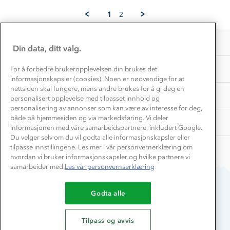
Alice
Feb
Vask og vedlikehold
B.
Få turinspirasjon og tips her⛰
2025
Bedrift, barnehage og SFO
1
2
Personvern
on
EL-retur
2
Overnatte utendørs⛺
Presse
Feb
Samarbeide med oss?
INFORMASJON
2025
Store størrelser
Din data, ditt valg.
Storms turtips🐿️
Jobbe hos oss?
Turmat oppskrifter
OM OSS
For å forbedre brukeropplevelsen din brukes det
Leirskole 🥾
informasjonskapsler (cookies). Noen er nødvendige for at
Beredskap
nettsiden skal fungere, mens andre brukes for å gi deg en
Barnehageansatt
TIPS OG RÅD
personalisert opplevelse med tilpasset innhold og
personalisering av annonser som kan være av interesse for deg,
Tips til hyttetur
både på hjemmesiden og via markedsføring. Vi deler
AKTIVITETER
informasjonen med våre samarbeidspartnere, inkludert Google.
Du velger selv om du vil godta alle informasjonskapsler eller
tilpasse innstillingene. Les mer i vår personvernerklæring om
hvordan vi bruker informasjonskapsler og hvilke partnere vi
samarbeider med.
Les vår personvernserklæring
Godta alle
Du betaler enkelt med
Tilpass og avvis