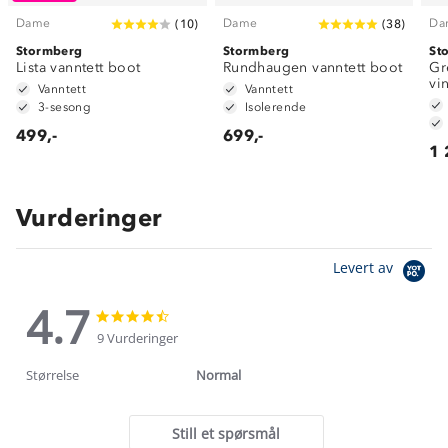
Dame
Dame
Da
(
10
)
(
38
)
Stormberg
Stormberg
St
Lista vanntett boot
Rundhaugen vanntett boot
Gr
vi
Vanntett
Vanntett
3-sesong
Isolerende
499,-
699,-
1 
Vurderinger
Levert av
4.7
4.7
4.7
star
star
9 Vurderinger
rating
rating
Størrelse
Normal
Still et spørsmål