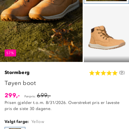
57%
57%
57%
Stormberg
(9)
Tøyen boot
299,-
699,-
Førpris:
Prisen gjelder t.o.m. 8/31/2026. Overstreket pris er laveste
pris de siste 30 dagene.
Valgt farge:
Yellow