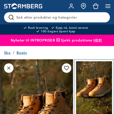
Søk etter produkter og kategorier
Rask levering
Kjøp nå, betal senere
100 dagers åpent kjøp
Nyheter til INTROPRISER 💥 Sjekk produktene
HER!
Sko
Boots
Produktet er lagt i handlekurven
Til kassen