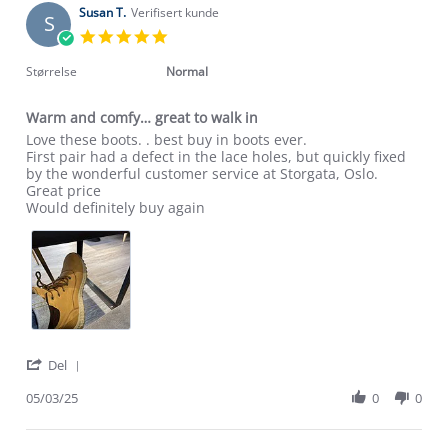
on
Susan T.
Verifisert kunde
S
6
5.0
Jan
star
2026
rating
Størrelse
Normal
Warm and comfy… great to walk in
Review
review
Love these boots. . best buy in boots ever.
by
stating
First pair had a defect in the lace holes, but quickly fixed
Susan
Warm
by the wonderful customer service at Storgata, Oslo.
T.
and
Great price
on
comfy…
Would definitely buy again
5
great
Mar
to
2025
walk
in
'
Del
Share
Review
05/03/25
0
0
by
Susan