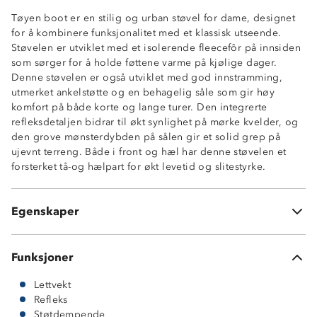
Tøyen boot er en stilig og urban støvel for dame, designet
for å kombinere funksjonalitet med et klassisk utseende.
Støvelen er utviklet med et isolerende fleecefôr på innsiden
som sørger for å holde føttene varme på kjølige dager.
Denne støvelen er også utviklet med god innstramming,
utmerket ankelstøtte og en behagelig såle som gir høy
komfort på både korte og lange turer. Den integrerte
refleksdetaljen bidrar til økt synlighet på mørke kvelder, og
den grove mønsterdybden på sålen gir et solid grep på
Ventilert design
ujevnt terreng. Både i front og hæl har denne støvelen et
Lettvekt
forsterket tå-og hælpart for økt levetid og slitestyrke.
Godt grep
God demping
Refleksdetalj
Egenskaper
Forsterket tå- og hælparti
Funksjoner
Lettvekt
Refleks
Støtdempende