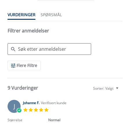
VURDERINGER
SPØRSMÅL
Filtrer anmeldelser
Search
Flere Filtre
Reviews
9 Vurderinger
Sorter:
Valgt
Johanne F.
Verifisert kunde
J
5.0
star
rating
Størrelse
Normal