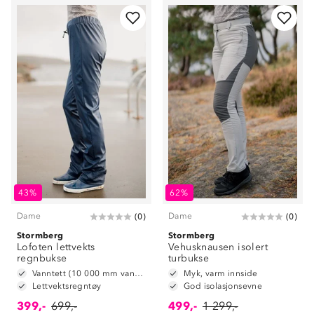
43%
62%
Dame
Dame
(
0
)
(
0
)
Stormberg
Stormberg
Lofoten lettvekts
Vehusknausen isolert
regnbukse
turbukse
Vanntett (10 000 mm vannsøyle)
Myk, varm innside
Lettvektsregntøy
God isolasjonsevne
399,-
699,-
499,-
1 299,-