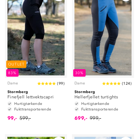
OUTLET
83%
30%
Dame
Dame
(
99
)
(
124
)
Stormberg
Stormberg
Finefjell lettvektscapri
Hellerfjellet turtights
Hurtigtørkende
Hurtigtørkende
Fukttransporterende
Fukttransporterende
99,-
599,-
699,-
999,-