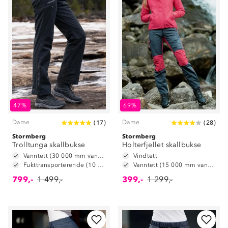
47%
69%
Dame
Dame
(
17
)
(
28
)
Stormberg
Stormberg
Trolltunga skallbukse
Holterfjellet skallbukse
Vanntett (30 000 mm vannsøyle)
Vindtett
Fukttransporterende (10 000 g/m2/24t)
Vanntett (15 000 mm vannsøyle)
799,-
1 499,-
399,-
1 299,-