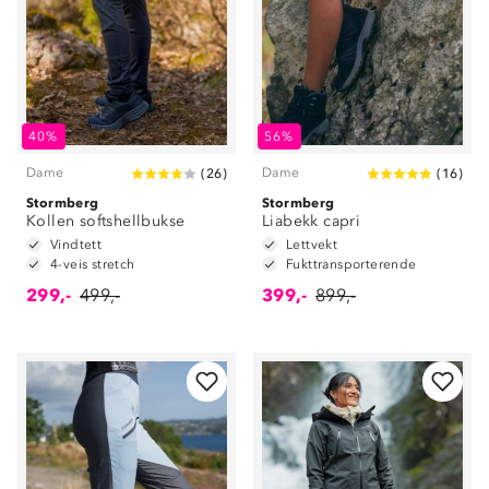
40%
56%
Dame
Dame
(
26
)
(
16
)
Stormberg
Stormberg
Kollen softshellbukse
Liabekk capri
Vindtett
Lettvekt
4-veis stretch
Fukttransporterende
299,-
499,-
399,-
899,-