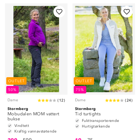
OUTLET
OUTLET
50%
75%
Dame
Dame
(
12
)
(
24
)
Stormberg
Stormberg
Mobudalen MOM vattert
Tid turtights
bukse
Fukttransporterende
Vindtett
Hurtigtørkende
Kraftig vannavstøtende