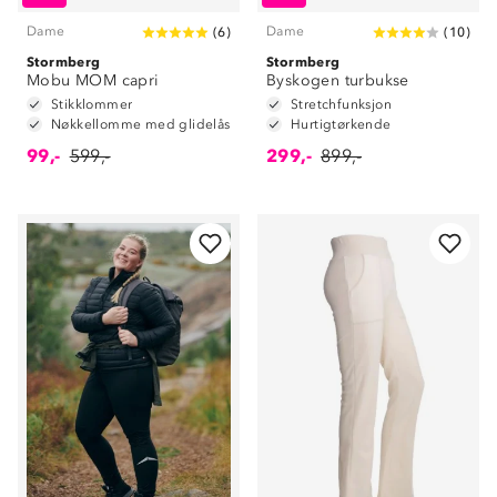
Dame
Dame
(
6
)
(
10
)
Stormberg
Stormberg
Mobu MOM capri
Byskogen turbukse
Stikklommer
Stretchfunksjon
Nøkkellomme med glidelås
Hurtigtørkende
99,-
599,-
299,-
899,-