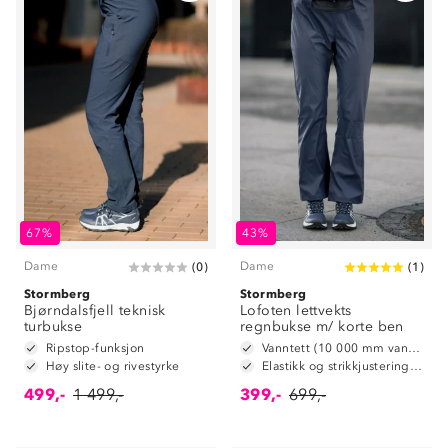
67%
43%
Dame
Dame
(
0
)
(
1
)
Stormberg
Stormberg
Bjørndalsfjell teknisk
Lofoten lettvekts
turbukse
regnbukse m/ korte ben
Ripstop-funksjon
Vanntett (10 000 mm vannsøyle)
Høy slite- og rivestyrke
Elastikk og strikkjustering i livet
499,-
1 499,-
399,-
699,-