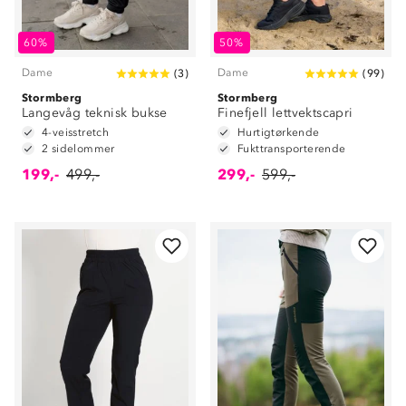
60%
50%
Dame
Dame
(
3
)
(
99
)
Stormberg
Stormberg
Langevåg teknisk bukse
Finefjell lettvektscapri
4-veisstretch
Hurtigtørkende
2 sidelommer
Fukttransporterende
199,-
499,-
299,-
599,-