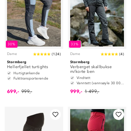
30%
33%
Dame
Dame
(
124
)
(
4
)
Stormberg
Stormberg
Hellerfjellet turtights
Verberget skallbukse
m/korte ben
Hurtigtørkende
Vindtett
Fukttransporterende
Vanntett (vannsøyle 30 000 mm)
699,-
999,-
999,-
1 499,-