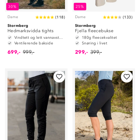
30%
25%
Dame
Dame
(
118
)
(
133
)
Stormberg
Stormberg
Hedmarksvidda tights
Fjella fleecebukse
Vindtett og lett vannavstøtende i front
180g fleecekvalitet
Ventilerende bakside
Snøring i livet
699,-
999,-
299,-
399,-