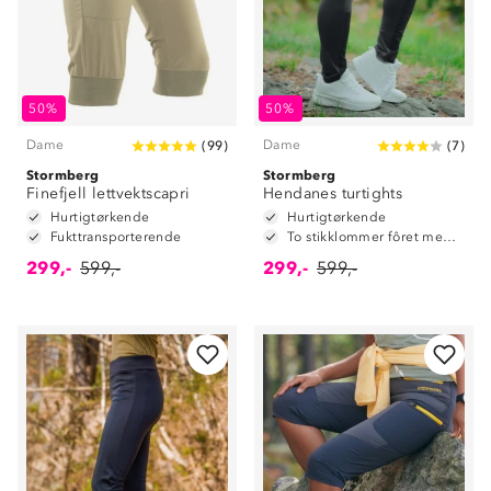
50%
50%
Dame
Dame
(
99
)
(
7
)
Stormberg
Stormberg
Finefjell lettvektscapri
Hendanes turtights
Hurtigtørkende
Hurtigtørkende
Fukttransporterende
To stikklommer fôret med mesh
299,-
599,-
299,-
599,-