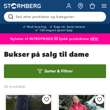
Søk etter produkter og kategorier
Rask levering
Kjøp nå, betal senere
100 dagers åpent kjøp
Nyheter til INTROPRISER 💥 Sjekk produktene
HER!
Produktet er lagt i handlekurven
Til kassen
Bukser på salg til dame
Sorter
Sorter
&
Filtrer
etter
36
produkter