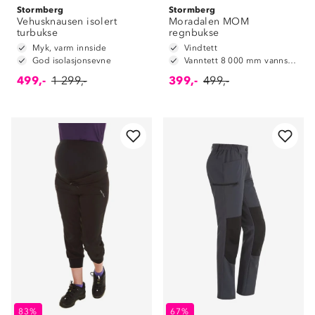
Stormberg
Stormberg
Vehusknausen isolert
Moradalen MOM
turbukse
regnbukse
Myk, varm innside
Vindtett
God isolasjonsevne
Vanntett 8 000 mm vannsøyle
499,-
1 299,-
399,-
499,-
83%
67%