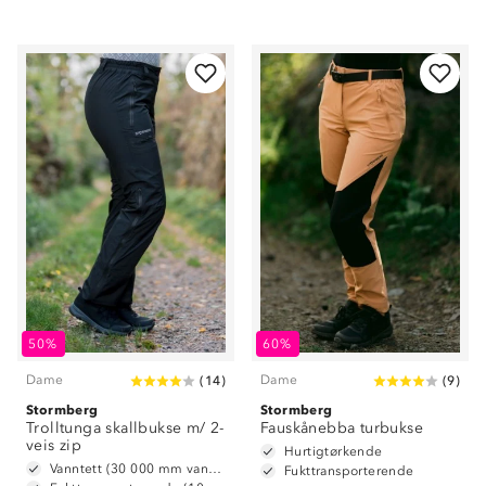
50%
60%
Dame
Dame
(
14
)
(
9
)
Stormberg
Stormberg
Trolltunga skallbukse m/ 2-
Fauskånebba turbukse
veis zip
Hurtigtørkende
Vanntett (30 000 mm vannsøyle)
Fukttransporterende