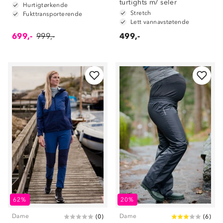
turtights m/ seler
Hurtigtørkende
Stretch
Fukttransporterende
Lett vannavstøtende
699,-
999,-
499,-
62%
20%
Dame
Dame
(
0
)
(
6
)