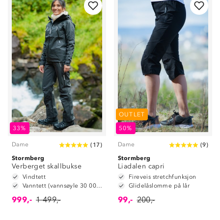
OUTLET
33%
50%
Dame
Dame
(
17
)
(
9
)
Stormberg
Stormberg
Verberget skallbukse
Liadalen capri
Vindtett
Fireveis stretchfunksjon
Vanntett (vannsøyle 30 000 mm)
Glidelåslomme på lår
999,-
1 499,-
99,-
200,-