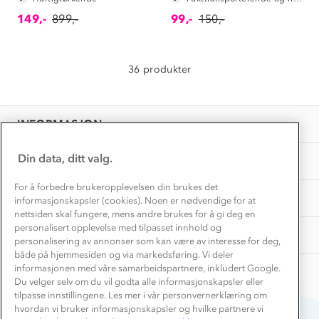
1% til samfunnet
Gravidklær
149,-
899,-
99,-
150,-
Kundeklubb
Inkludering
Hvordan velge riktig turtøy?
Norgesferie 🇳🇴
Våre butikker
Materialer
36 produkter
Vask og vedlikehold
Få turinspirasjon og tips her⛰
Bedrift, barnehage og SFO
Personvern
EL-retur
Overnatte utendørs⛺
Presse
Samarbeide med oss?
INFORMASJON
Store størrelser
Storms turtips🐿️
Jobbe hos oss?
Turmat oppskrifter
Din data, ditt valg.
OM OSS
Leirskole 🥾
Beredskap
For å forbedre brukeropplevelsen din brukes det
Barnehageansatt
TIPS OG RÅD
informasjonskapsler (cookies). Noen er nødvendige for at
nettsiden skal fungere, mens andre brukes for å gi deg en
Tips til hyttetur
personalisert opplevelse med tilpasset innhold og
AKTIVITETER
personalisering av annonser som kan være av interesse for deg,
både på hjemmesiden og via markedsføring. Vi deler
informasjonen med våre samarbeidspartnere, inkludert Google.
Du velger selv om du vil godta alle informasjonskapsler eller
tilpasse innstillingene. Les mer i vår personvernerklæring om
hvordan vi bruker informasjonskapsler og hvilke partnere vi