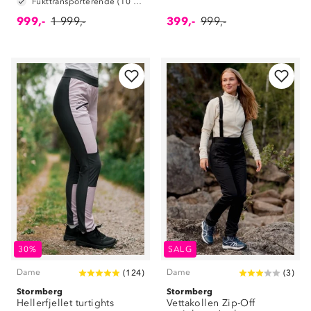
Fukttransporterende (10 000 g/m2/24t)
999,-
1 999,-
399,-
999,-
30%
SALG
Dame
Dame
(
124
)
(
3
)
Stormberg
Stormberg
Hellerfjellet turtights
Vettakollen Zip-Off