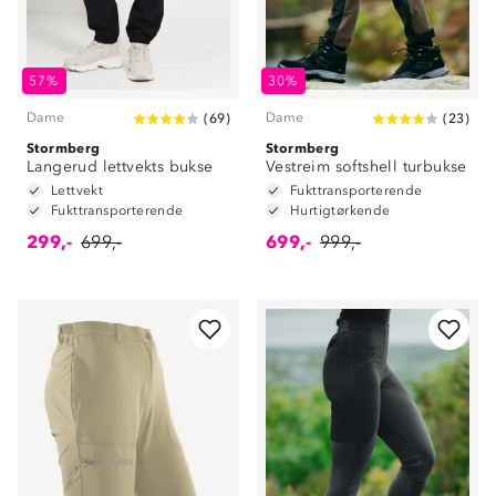
57%
30%
Dame
Dame
(
69
)
(
23
)
Stormberg
Stormberg
Langerud lettvekts bukse
Vestreim softshell turbukse
Lettvekt
Fukttransporterende
Fukttransporterende
Hurtigtørkende
299,-
699,-
699,-
999,-