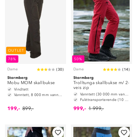
OUTLET
78%
50%
Dame
Dame
(
30
)
(
14
)
Stormberg
Stormberg
Mobu MOM skallbukse
Trolltunga skallbukse m/ 2-
veis zip
Vindtett
Vanntett (30 000 mm vannsøyle)
Vanntett, 8 000 mm vannsøyle
Fukttransporterende (10 000 g/m2/24t)
199,-
899,-
999,-
1 999,-