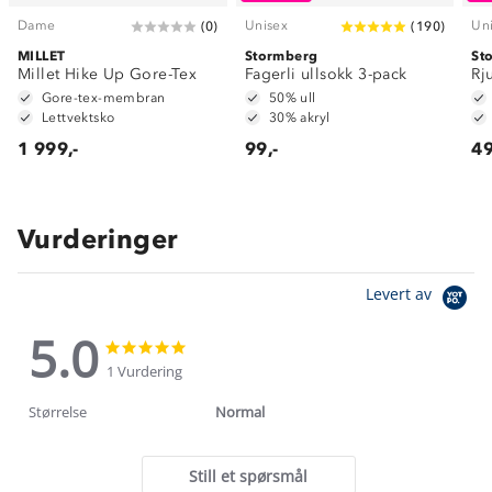
Dame
Unisex
Un
(
0
)
(
190
)
MILLET
Stormberg
St
Millet Hike Up Gore-Tex
Fagerli ullsokk 3-pack
Rj
Gore-tex-membran
50% ull
Lettvektsko
30% akryl
1 999,-
99,-
49
Vurderinger
Levert av
5.0
5.0
5.0
star
star
1 Vurdering
rating
rating
Størrelse
Normal
Still et spørsmål