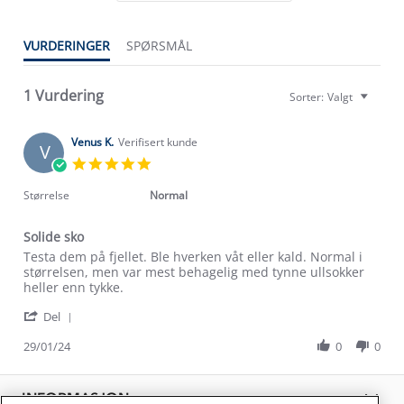
VURDERINGER
SPØRSMÅL
Om Stormberg
1 Vurdering
Sorter:
Valgt
Verdigrunnlag
Klima og miljø
Venus K.
Verifisert kunde
V
Trelagsprinsippet barn
5.0
Kundeservice
Etisk handel
star
Alt du trenger til Norgesferien
rating
Størrelse
Normal
Kontakt oss
Dyreetikk
Dette trenger du til barnehagen
Solide sko
Konkurransevinnere
1% til samfunnet
Review
review
Testa dem på fjellet. Ble hverken våt eller kald. Normal i
Gravidklær
by
stating
størrelsen, men var mest behagelig med tynne ullsokker
Kundeklubb
Inkludering
Venus
Solide
heller enn tykke.
Hvordan velge riktig turtøy?
K.
sko
Norgesferie 🇳🇴
Våre butikker
'
on
Del
Materialer
Share
Vask og vedlikehold
29
Få turinspirasjon og tips her⛰
Bedrift, barnehage og SFO
Review
29/01/24
0
0
Jan
Personvern
by
2024
EL-retur
Venus
Overnatte utendørs⛺
Presse
K.
Samarbeide med oss?
INFORMASJON
Store størrelser