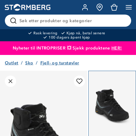
Søk etter produkter og kategorier
Rask levering
Kjøp nå, betal senere
100 dagers åpent kjøp
Nyheter til INTROPRISER 💥 Sjekk produktene
HER!
Outlet
Sko
Fjell- og turstøvler
Produktet er lagt i handlekurven
Til kassen