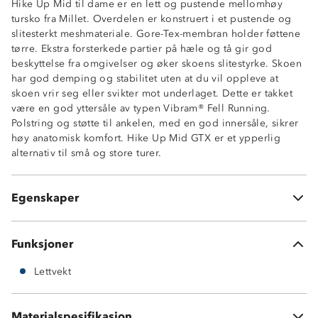
Hike Up Mid til dame er en lett og pustende mellomhøy
tursko fra Millet. Overdelen er konstruert i et pustende og
slitesterkt meshmateriale. Gore-Tex-membran holder føttene
tørre. Ekstra forsterkede partier på hæle og tå gir god
beskyttelse fra omgivelser og øker skoens slitestyrke. Skoen
har god demping og stabilitet uten at du vil oppleve at
skoen vrir seg eller svikter mot underlaget. Dette er takket
være en god yttersåle av typen Vibram® Fell Running.
Polstring og støtte til ankelen, med en god innersåle, sikrer
høy anatomisk komfort. Hike Up Mid GTX er et ypperlig
Gore-tex-membran
alternativ til små og store turer.
Lettvektsko
Høy anatomisk komfort og god støtdemping
Forsterkede tå- og hælpartier
Egenskaper
Ypperlig til turer i variert tempo
Funksjoner
Lettvekt
Vibram® Fell Running-yttersåle
Materialspesifikasjon
Overdel i slitesterkt pustende mesh