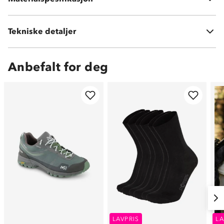
Tekniske detaljer
Vekt:
405 g
Anbefalt for deg
LAVPRIS
LA