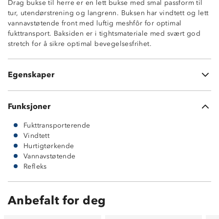
Drag bukse til herre er en lett bukse med smal passform til
Refleksdetaljer
tur, utendørstrening og langrenn. Buksen har vindtett og lett
Snøring på innsiden av linning
vannavstøtende front med luftig meshfôr for optimal
Ventilering under kne
fukttransport. Baksiden er i tightsmateriale med svært god
Meshfôr på innsiden av front
stretch for å sikre optimal bevegelsesfrihet.
Glidelåsåpning nederst i beinene
Hovedmateriale: 100% 260T polyester-pongee Rudolph
Eco Bionic vannavstøtende impregnering
Egenskaper
Bakdel: 80% nylon og 20% elastan
Funksjoner
Fukttransporterende
Vindtett
Hurtigtørkende
Vannavstøtende
Refleks
Anbefalt for deg