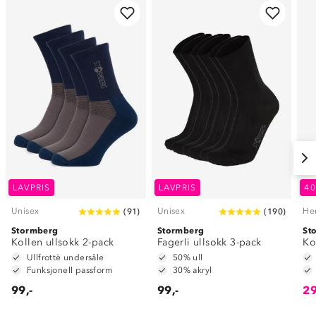
LAVPRIS
LAVPRIS
4
Unisex
Unisex
He
(
91
)
(
190
)
Stormberg
Stormberg
St
Kollen ullsokk 2-pack
Fagerli ullsokk 3-pack
Ko
Ullfrottè undersåle
50% ull
Funksjonell passform
30% akryl
99,-
99,-
29