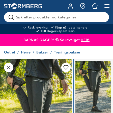
Søk etter produkter og kategorier
Rask levering
Kjøp nå, betal senere
100 dagers åpent kjøp
BARNAS DAGER! 💦 Se utvalget
HER!
Outlet
Herre
Bukser
Treningsbukser
Produktet er lagt i handlekurven
Til kassen