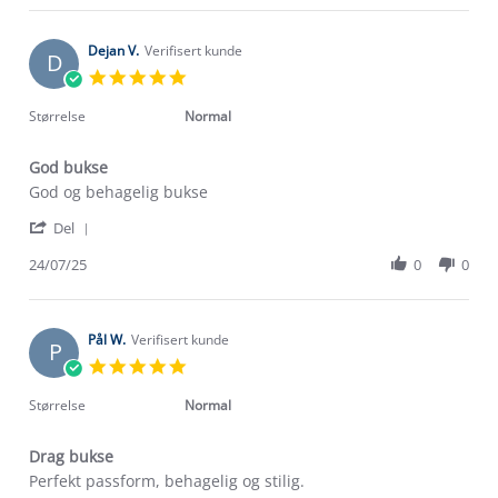
Sofie
T.
on
Dejan V.
Verifisert kunde
D
6
5.0
Jan
star
2026
rating
Størrelse
Normal
God bukse
Review
review
God og behagelig bukse
by
stating
'
Dejan
God
Del
Share
V.
bukse
Review
24/07/25
0
0
on
by
24
Dejan
Jul
V.
2025
on
Pål W.
Verifisert kunde
P
24
5.0
Jul
star
2025
rating
Størrelse
Normal
Drag bukse
Review
review
Perfekt passform, behagelig og stilig.