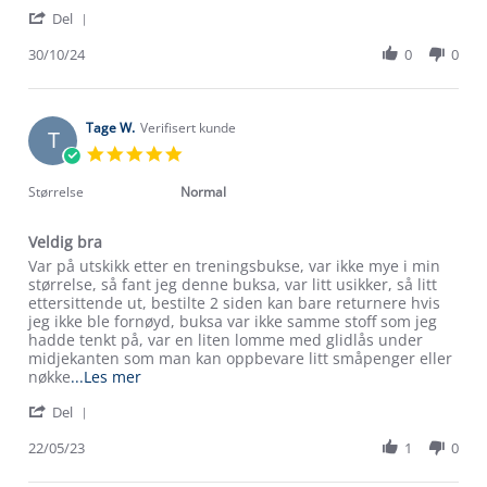
by
stating
'
Pål
Drag
Del
Share
W.
bukse
Review
30/10/24
0
0
on
by
30
Pål
Oct
W.
2024
on
Tage W.
Verifisert kunde
T
30
5.0
Oct
star
2024
rating
Størrelse
Normal
Veldig bra
Review
review
Var på utskikk etter en treningsbukse, var ikke mye i min
by
stating
størrelse, så fant jeg denne buksa, var litt usikker, så litt
Tage
Veldig
ettersittende ut, bestilte 2 siden kan bare returnere hvis
W.
bra
jeg ikke ble fornøyd, buksa var ikke samme stoff som jeg
on
hadde tenkt på, var en liten lomme med glidlås under
22
midjekanten som man kan oppbevare litt småpenger eller
May
Read
nøkke
...Les mer
2023
more
'
Del
about
Share
review
Review
22/05/23
1
0
stating
Om Stormberg
by
Veldig
Tage
bra