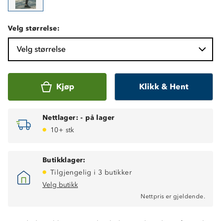
Velg størrelse:
Velg størrelse
Kjøp
Klikk & Hent
Nettlager:
-
på lager
10+ stk
Butikklager:
Vindtett i front
Tilgjengelig i 3 butikker
Hurtigtørkende
Fukttransporterende
Velg butikk
Lett vannavstøtende
Nettpris er gjeldende.
Lettvekt
Glidelåslomme foran og bak