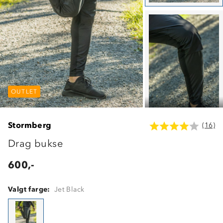
OUTLET
OUTLET
OUTLET
Stormberg
(16)
Drag bukse
600,-
Valgt farge:
Jet Black