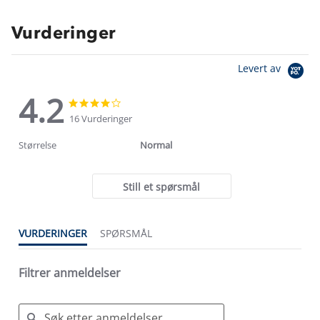
Vurderinger
Levert av
4.2
4.2
4.2
star
star
16 Vurderinger
rating
rating
Størrelse
Normal
Still et spørsmål
VURDERINGER
SPØRSMÅL
Filtrer anmeldelser