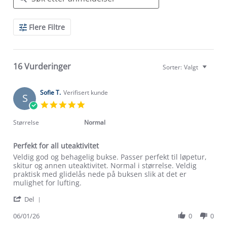
Search
Flere Filtre
Reviews
16 Vurderinger
Sorter:
Valgt
Sofie T.
Verifisert kunde
S
5.0
star
rating
Størrelse
Normal
Perfekt for all uteaktivitet
Review
review
Veldig god og behagelig bukse. Passer perfekt til løpetur,
by
stating
skitur og annen uteaktivitet. Normal i størrelse. Veldig
Sofie
Perfekt
praktisk med glidelås nede på buksen slik at det er
T.
for
mulighet for lufting.
on
all
'
6
uteaktivitet
Del
Share
Jan
Review
06/01/26
0
0
2026
by