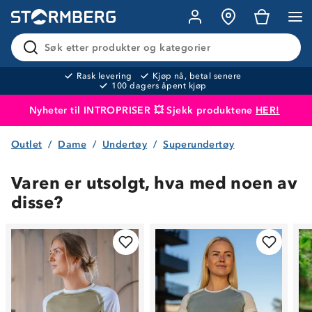
Søk etter produkter og kategorier
Rask levering
Kjøp nå, betal senere
100 dagers åpent kjøp
Nyheter til INTROPRISER 💥 Sjekk produktene
HER!
Outlet
Dame
Undertøy
Superundertøy
Produktet er lagt i handlekurven
Til kassen
Varen er utsolgt, hva med noen av
disse?