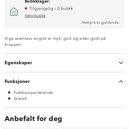
Butikklager:
Tilgjengelig i 0 butikk
Velg butikk
Nettpris er gjeldende.
Viga seamless singlet er myk, god og sitter godt på
kroppen.
Seamless superstretch (68% modal, 28% nylon og 4%
spandex)
God isolasjonsevne
Egenskaper
Myk og komfortabel
Funksjoner
Fukttransporterende
Stretch
Anbefalt for deg