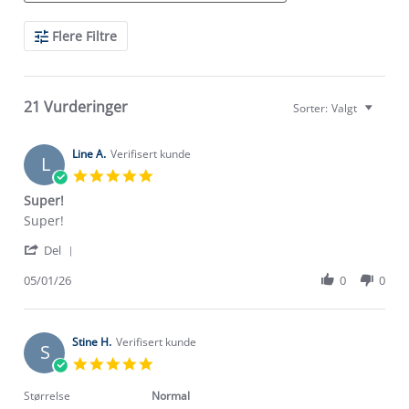
Search
Flere Filtre
Reviews
21 Vurderinger
Sorter:
Valgt
Line A.
Verifisert kunde
L
5.0
star
Super!
rating
Review
review
Super!
by
stating
'
Line
Super!
Del
Share
A.
Review
05/01/26
0
0
on
by
5
Line
Jan
A.
2026
on
Stine H.
Verifisert kunde
S
5
5.0
Jan
star
2026
rating
Størrelse
Normal