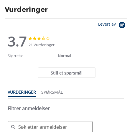
Vurderinger
Levert av
3.7
3.7
3.7
star
star
21 Vurderinger
rating
rating
Størrelse
Normal
Still et spørsmål
VURDERINGER
SPØRSMÅL
Filtrer anmeldelser