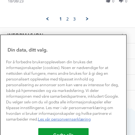
Review
Hvordan velge riktig turtøy?
18/08/23
0
0
on
Norgesferie 🇳🇴
Våre butikker
by
18
Materialer
Torill
Aug
Vask og vedlikehold
F.
Få turinspirasjon og tips her⛰
2023
Bedrift, barnehage og SFO
1
2
3
on
Personvern
EL-retur
18
Overnatte utendørs⛺
Presse
Aug
Samarbeide med oss?
INFORMASJON
2023
Store størrelser
Storms turtips🐿️
Jobbe hos oss?
Turmat oppskrifter
Din data, ditt valg.
OM OSS
Leirskole 🥾
Beredskap
For å forbedre brukeropplevelsen din brukes det
Barnehageansatt
TIPS OG RÅD
informasjonskapsler (cookies). Noen er nødvendige for at
nettsiden skal fungere, mens andre brukes for å gi deg en
Tips til hyttetur
personalisert opplevelse med tilpasset innhold og
AKTIVITETER
personalisering av annonser som kan være av interesse for deg,
både på hjemmesiden og via markedsføring. Vi deler
informasjonen med våre samarbeidspartnere, inkludert Google.
Du velger selv om du vil godta alle informasjonskapsler eller
tilpasse innstillingene. Les mer i vår personvernerklæring om
hvordan vi bruker informasjonskapsler og hvilke partnere vi
samarbeider med.
Les vår personvernserklæring
Du betaler enkelt med
Godta alle