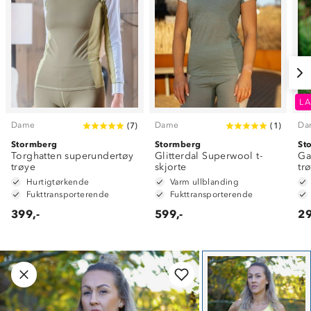
LA
Dame
Dame
Da
(
7
)
(
1
)
Stormberg
Stormberg
St
Torghatten superundertøy
Glitterdal Superwool t-
Ga
trøye
skjorte
tr
Hurtigtørkende
Varm ullblanding
Fukttransporterende
Fukttransporterende
399,-
599,-
29