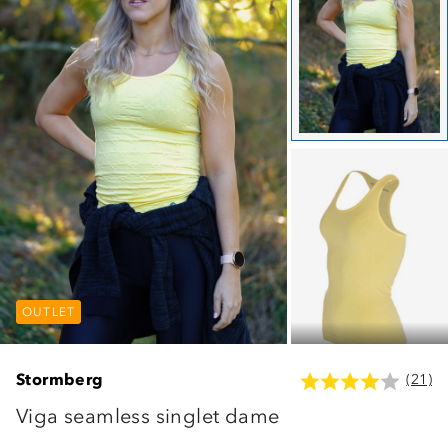
OUTLET
OUTLET
OUTLET
Stormberg
(21)
Viga seamless singlet dame