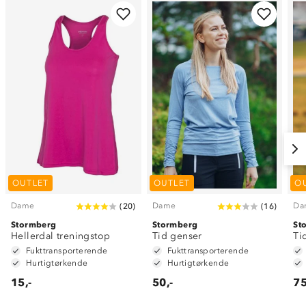
OUTLET
OUTLET
O
Dame
Dame
Da
(
20
)
(
16
)
Stormberg
Stormberg
St
Hellerdal treningstop
Tid genser
Ti
Fukttransporterende
Fukttransporterende
Hurtigtørkende
Hurtigtørkende
15,-
50,-
75