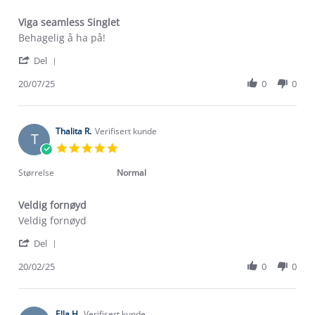
Viga seamless Singlet
Review
review
Behagelig å ha på!
by
stating
'
Stine
Viga
Del
Share
H.
seamless
Review
20/07/25
0
0
on
Singlet
by
20
Stine
Jul
H.
2025
on
Thalita R.
Verifisert kunde
T
20
5.0
Jul
star
2025
rating
Størrelse
Normal
Veldig fornøyd
Review
review
Veldig fornøyd
by
stating
'
Thalita
Veldig
Del
Share
R.
fornøyd
Review
20/02/25
0
0
on
by
20
Thalita
Feb
R.
2025
on
Ella H.
Verifisert kunde