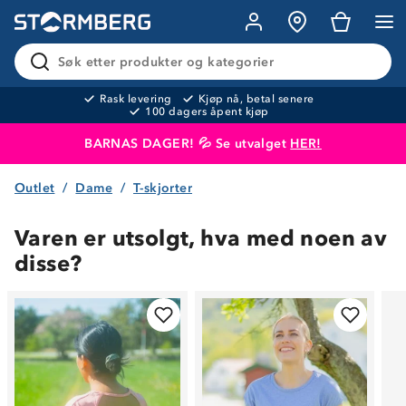
Søk etter produkter og kategorier
Rask levering
Kjøp nå, betal senere
100 dagers åpent kjøp
BARNAS DAGER! 💦 Se utvalget
HER!
Outlet
Dame
T-skjorter
Produktet er lagt i handlekurven
Til kassen
Varen er utsolgt, hva med noen av
disse?