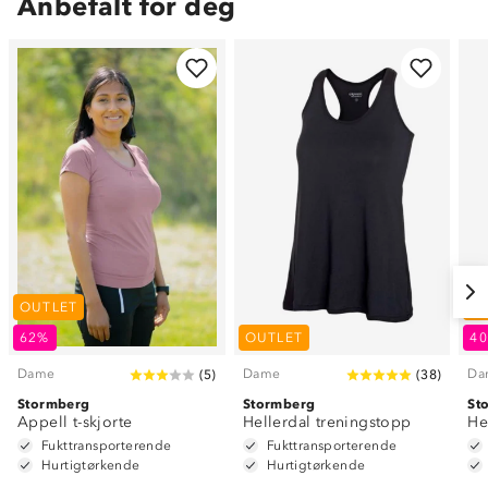
Anbefalt for deg
OUTLET
O
62%
OUTLET
4
Dame
Dame
Da
(
5
)
(
38
)
Stormberg
Stormberg
St
Appell t-skjorte
Hellerdal treningstopp
He
Fukttransporterende
Fukttransporterende
Hurtigtørkende
Hurtigtørkende