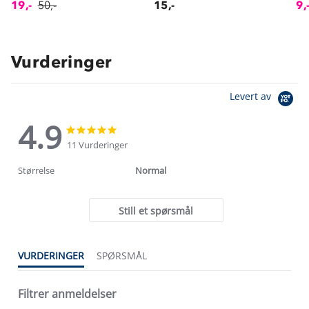
19,-
50,-
15,-
9,
Vurderinger
Levert av
4.9
4.9
4.9
star
star
11 Vurderinger
rating
rating
Størrelse
Normal
Still et spørsmål
VURDERINGER
SPØRSMÅL
Filtrer anmeldelser