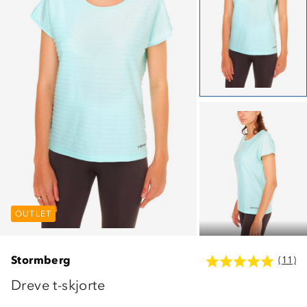
OUTLET
OUTLET
OUTLET
Stormberg
(11)
Dreve t-skjorte