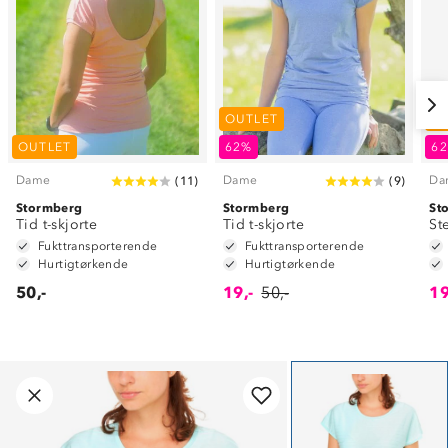
OUTLET
O
OUTLET
62%
6
Dame
Dame
Da
(
11
)
(
9
)
Stormberg
Stormberg
St
Tid t-skjorte
Tid t-skjorte
St
Fukttransporterende
Fukttransporterende
Hurtigtørkende
Hurtigtørkende
50,-
19,-
50,-
19