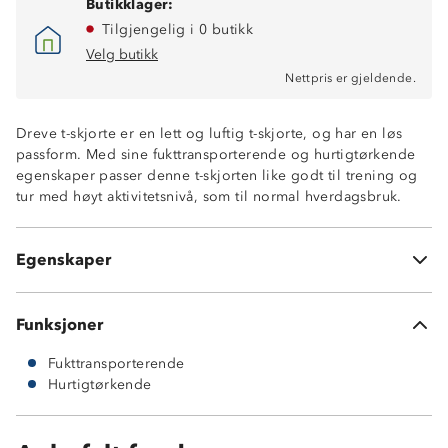
Butikklager:
Tilgjengelig i 0 butikk
Velg butikk
Nettpris er gjeldende.
Dreve t-skjorte er en lett og luftig t-skjorte, og har en løs
passform. Med sine fukttransporterende og hurtigtørkende
egenskaper passer denne t-skjorten like godt til trening og
Fukttransporterende
tur med høyt aktivitetsnivå, som til normal hverdagsbruk.
Hurtigtørkende
82% nylon
18% elastan
Egenskaper
Vekt: 180 gram
Funksjoner
Fukttransporterende
Hurtigtørkende