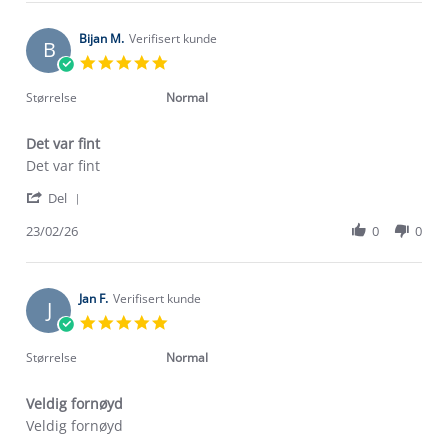
Fares
Feb
M.
2026
on
Bijan M.
Verifisert kunde
B
26
5.0
Feb
star
2026
rating
Størrelse
Normal
Det var fint
Review
review
Det var fint
by
stating
'
Bijan
Det
Del
Share
M.
var
Review
23/02/26
0
0
on
fint
by
23
Bijan
Feb
M.
2026
on
Jan F.
Verifisert kunde
J
23
5.0
Feb
star
2026
rating
Størrelse
Normal
Veldig fornøyd
Review
review
Veldig fornøyd
by
stating