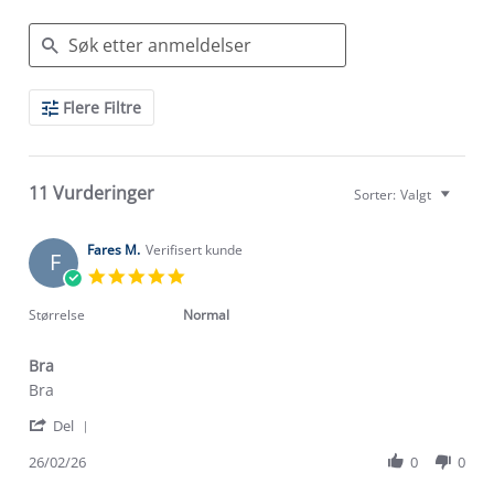
Search
Flere Filtre
Reviews
11 Vurderinger
Sorter:
Valgt
Fares M.
Verifisert kunde
F
5.0
star
rating
Størrelse
Normal
Bra
Review
review
Bra
by
stating
'
Fares
Bra
Del
Share
M.
Review
26/02/26
0
0
on
by
26