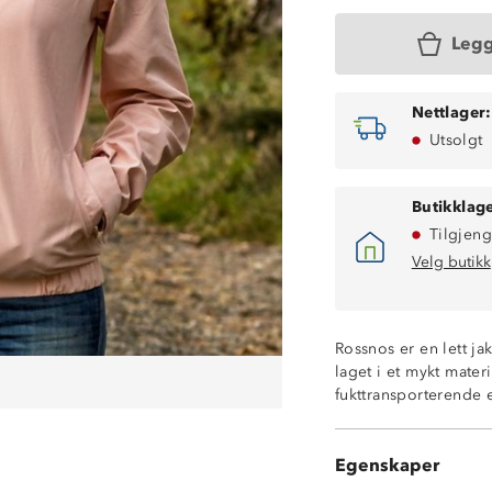
Legg
Nettlager:
Utsolgt
Butikklage
Tilgjeng
Velg butikk
Rossnos er en lett ja
Lett vannavstøt
laget i et mykt mate
Lett og luftig m
fukttransporterende 
To stikklommer
Strikk nederst
Fast hette med j
Egenskaper
Borrelåsstrammi