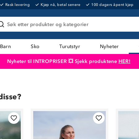
Rask levering
Kjøp nå, betal senere
100 dagers åpent kjøp
Søk etter produkter og kategorier
Barn
Sko
Turutstyr
Nyheter
Nyheter til INTROPRISER 💥 Sjekk produktene
HER!
Produktet er lagt i handlekurven
Til kassen
disse?