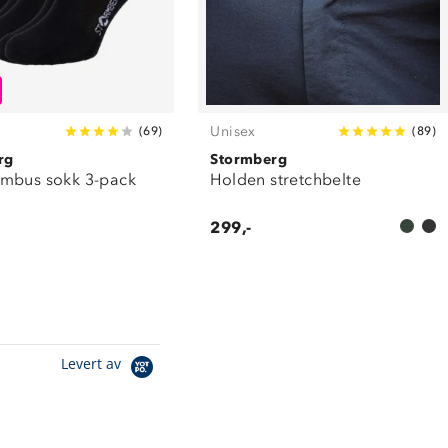
Unisex
(
69
)
(
89
)
rg
Stormberg
mbus sokk 3-pack
Holden stretchbelte
299,-
Levert av