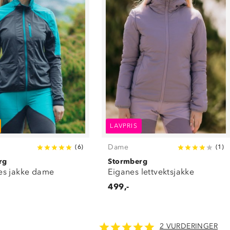
LAVPRIS
Dame
(
6
)
(
1
)
rg
Stormberg
s jakke dame
Eiganes lettvektsjakke
499,-
2 VURDERINGER