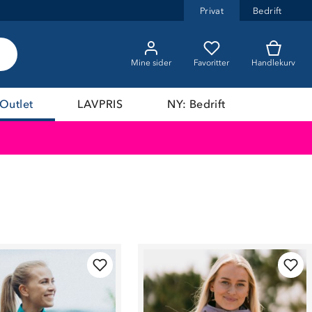
Privat
Bedrift
Mine sider
Favoritter
Handlekurv
Outlet
LAVPRIS
NY: Bedrift