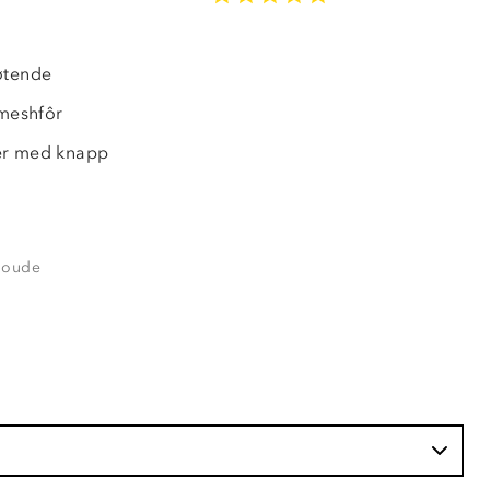
OUTLET
øtende
 meshfôr
er med knapp
loude