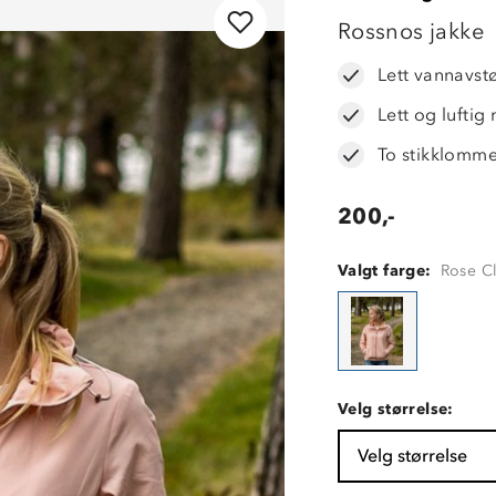
OUTLET
Rossnos jakke
Lett vannavst
Lett og luftig
To stikklomm
200,-
Valgt farge:
Rose C
Velg størrelse:
Velg størrelse