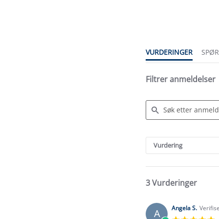
star
rating
VURDERINGER
SPØ
Filtrer anmeldelser
Search
Reviews
Vurdering
3 Vurderinger
Angela S.
Verifis
A