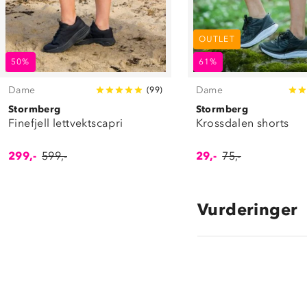
OUTLET
50%
61%
Dame
Dame
(
99
)
Stormberg
Stormberg
Finefjell lettvektscapri
Krossdalen shorts
299,-
599,-
29,-
75,-
Vurderinger
5.0