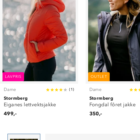
LAVPRIS
OUTLET
Dame
Dame
(
1
)
Stormberg
Stormberg
Eiganes lettvektsjakke
Fongdal fôret jakke
499,-
350,-