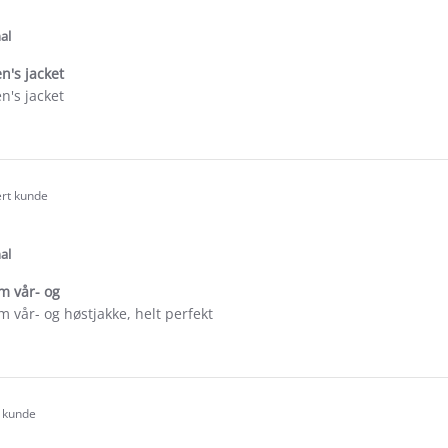
.0
tar
ating
al
's jacket
's jacket
e
ew
la
ert kunde
.0
tar
ating
al
m vår- og
 vår- og høstjakke, helt perfekt
e
ew
s
t kunde
.0