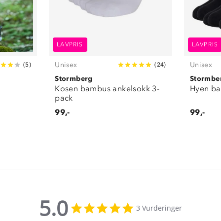
LAVPRIS
LAVPRIS
Unisex
Unisex
(
5
)
(
24
)
Stormberg
Stormbe
Kosen bambus ankelsokk 3-
Hyen ba
pack
99,-
99,-
5.0
5.0
3 Vurderinger
star
rating