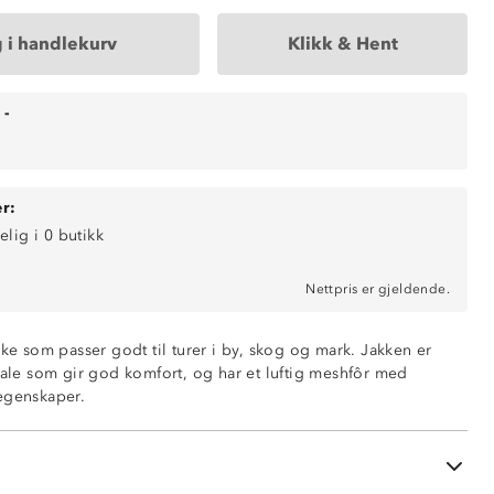
 i handlekurv
Klikk & Hent
-
r:
elig i 0 butikk
Nettpris er gjeldende.
kke som passer godt til turer i by, skog og mark. Jakken er
ende
riale som gir god komfort, og har et luftig meshfôr med
eshfôr
egenskaper.
 med knapp
usteringsmuligheter
ng nederst på ermene 65 % polyester og 35 % bomull