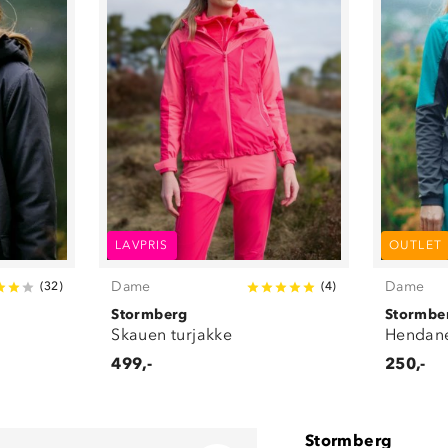
LAVPRIS
OUTLET
Dame
Dame
(
32
)
(
4
)
Stormberg
Stormbe
Skauen turjakke
Hendane
499,-
250,-
Stormberg