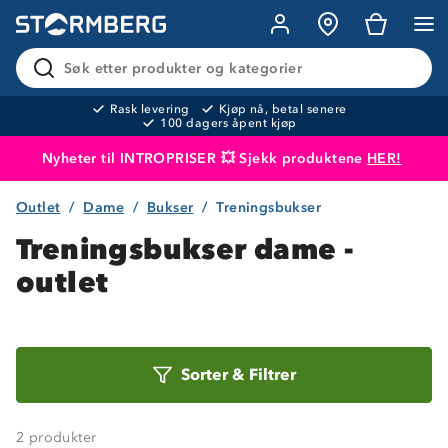
Søk etter produkter og kategorier
Rask levering
Kjøp nå, betal senere
100 dagers åpent kjøp
Nyheter til INTROPRISER 💥 Sjekk produktene
HER!
Outlet
Dame
Bukser
Treningsbukser
Produktet er lagt i handlekurven
Til kassen
Treningsbukser dame -
outlet
Sorter
Sorter
&
Filtrer
etter
2
produkter