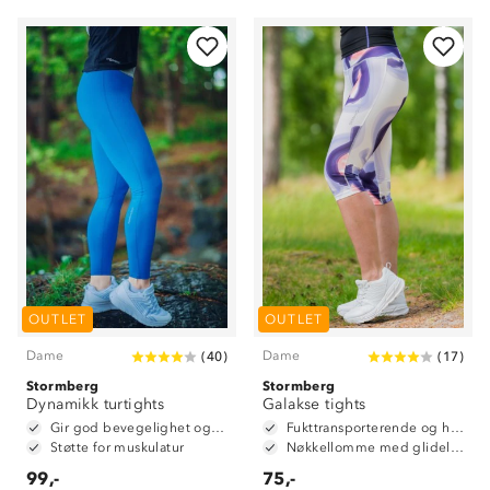
Om Stormberg
Verdigrunnlag
OUTLET
OUTLET
Klima og miljø
Trelagsprinsippet barn
Kundeservice
Dame
Dame
(
40
)
(
17
)
Etisk handel
Alt du trenger til Norgesferien
Stormberg
Stormberg
Kontakt oss
Dynamikk turtights
Galakse tights
Dyreetikk
Dette trenger du til barnehagen
Gir god bevegelighet og fleksibilitet
Fukttransporterende og hurtigtørkende
Konkurransevinnere
Støtte for muskulatur
Nøkkellomme med glidelås bak i linning
1% til samfunnet
Gravidklær
99,-
75,-
Kundeklubb