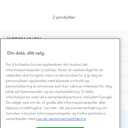
Inkludering
Hvordan velge riktig turtøy?
Norgesferie 🇳🇴
Våre butikker
Materialer
2 produkter
Vask og vedlikehold
Få turinspirasjon og tips her⛰
Bedrift, barnehage og SFO
Personvern
EL-retur
Overnatte utendørs⛺
Presse
Samarbeide med oss?
INFORMASJON
Store størrelser
Storms turtips🐿️
Jobbe hos oss?
Turmat oppskrifter
Din data, ditt valg.
OM OSS
Leirskole 🥾
Beredskap
For å forbedre brukeropplevelsen din brukes det
Barnehageansatt
TIPS OG RÅD
informasjonskapsler (cookies). Noen er nødvendige for at
nettsiden skal fungere, mens andre brukes for å gi deg en
Tips til hyttetur
personalisert opplevelse med tilpasset innhold og
AKTIVITETER
personalisering av annonser som kan være av interesse for deg,
både på hjemmesiden og via markedsføring. Vi deler
informasjonen med våre samarbeidspartnere, inkludert Google.
Du velger selv om du vil godta alle informasjonskapsler eller
tilpasse innstillingene. Les mer i vår personvernerklæring om
hvordan vi bruker informasjonskapsler og hvilke partnere vi
samarbeider med.
Les vår personvernserklæring