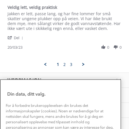
Trelagsprinsippet barn
Kundeservice
Veldig lett, veldig praktisk
Etisk handel
Alt du trenger til Norgesferien
Review
review
Jakken er lett, passe lang, og har fine lommer for små
Kontakt oss
by
stating
skatter ungene plukker opp på veien. Vi har ikke brukt
Dyreetikk
Maren
Veldig
dem mye, men sålangt virker de godt vannavstøtende. Har
Dette trenger du til barnehagen
G.
lett,
ikke vært ute i skikkelig regn ennå, eller vasket dem.
Konkurransevinnere
1% til samfunnet
on
veldig
Gravidklær
'
20
praktisk
Del
Kundeklubb
Share
Mar
Inkludering
Review
Hvordan velge riktig turtøy?
20/03/23
0
0
2023
Norgesferie 🇳🇴
Våre butikker
by
Materialer
Maren
Vask og vedlikehold
G.
Få turinspirasjon og tips her⛰
Bedrift, barnehage og SFO
1
2
3
on
Personvern
EL-retur
20
Overnatte utendørs⛺
Presse
Mar
Samarbeide med oss?
INFORMASJON
2023
Store størrelser
Storms turtips🐿️
Jobbe hos oss?
Turmat oppskrifter
Din data, ditt valg.
OM OSS
Leirskole 🥾
Beredskap
For å forbedre brukeropplevelsen din brukes det
Barnehageansatt
TIPS OG RÅD
informasjonskapsler (cookies). Noen er nødvendige for at
nettsiden skal fungere, mens andre brukes for å gi deg en
Tips til hyttetur
personalisert opplevelse med tilpasset innhold og
AKTIVITETER
personalisering av annonser som kan være av interesse for deg,