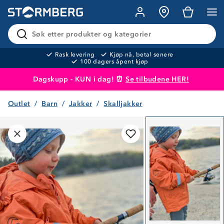
Søk etter produkter og kategorier
Rask levering
Kjøp nå, betal senere
100 dagers åpent kjøp
Dagskupp - KUN i dag! ⏰
Se tilbudene HER!
Outlet
Barn
Jakker
Skalljakker
Produktet er lagt i handlekurven
Til kassen