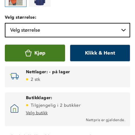
Velg størrelse:
Velg størrelse
Kjøp
Klikk & Hent
Nettlager:
-
på lager
2 stk
Butikklager:
Tilgjengelig i 2 butikker
Vanntett (8 000 mm vannsøyle)
Velg butikk
Fukttransporterende (6 000 g/m2/24t)
Nettpris er gjeldende.
Robust og slitesterk
ProreTex®-membran