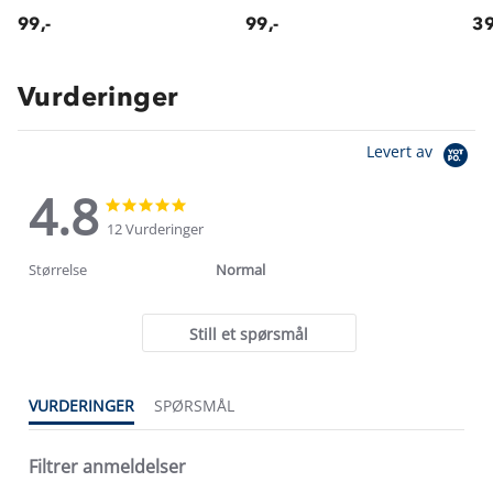
99,-
99,-
39
Vurderinger
Levert av
4.8
4.8
4.8
star
star
12 Vurderinger
rating
rating
Størrelse
Normal
Still et spørsmål
VURDERINGER
SPØRSMÅL
Filtrer anmeldelser