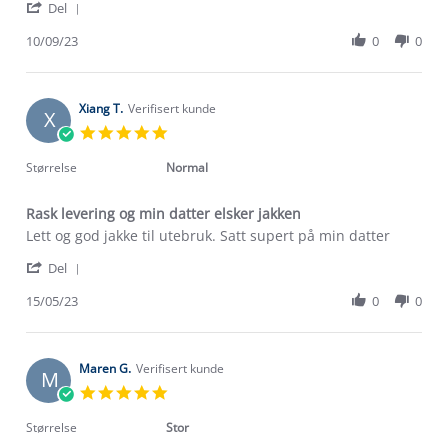
'
Monica
Veldig
Del
Share
S.
lett
Review
10/09/23
0
0
on
og
by
10
god
Monica
Sep
overgangsjakke
S.
2023
on
Xiang T.
Verifisert kunde
X
10
5.0
Sep
star
2023
rating
Størrelse
Normal
Rask levering og min datter elsker jakken
Review
review
Lett og god jakke til utebruk. Satt supert på min datter
by
stating
'
Xiang
Rask
Del
Share
T.
levering
Review
15/05/23
0
0
on
og
by
15
min
Xiang
May
datter
T.
2023
elsker
Om Stormberg
on
Maren G.
Verifisert kunde
jakken
M
15
5.0
Verdigrunnlag
May
star
2023
rating
Størrelse
Stor
Klima og miljø