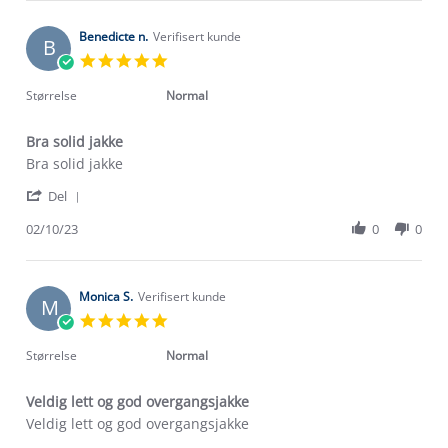
Sandeep
May
A.
2025
on
Benedicte n.
Verifisert kunde
B
22
5.0
May
star
2025
rating
Størrelse
Normal
Bra solid jakke
Review
review
Bra solid jakke
by
stating
'
Benedicte
Bra
Del
Share
n.
solid
Review
02/10/23
0
0
on
jakke
by
2
Benedicte
Oct
n.
2023
on
Monica S.
Verifisert kunde
M
2
5.0
Oct
star
2023
rating
Størrelse
Normal
Veldig lett og god overgangsjakke
Review
review
Veldig lett og god overgangsjakke
by
stating