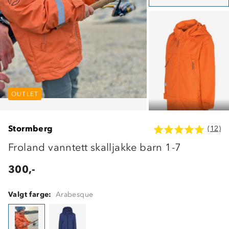
OUTLET
OUTLET
OUTLET
Stormberg
(12)
Froland vanntett skalljakke barn 1-7
300,-
Valgt farge:
Arabesque