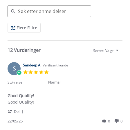
Search
Flere Filtre
Reviews
12 Vurderinger
Sorter:
Valgt
Sandeep A.
Verifisert kunde
S
5.0
star
rating
Størrelse
Normal
Good Quality!
Review
review
Good Quality!
by
stating
'
Sandeep
Good
Del
Share
A.
Quality!
Review
22/05/25
0
0
on
by
22