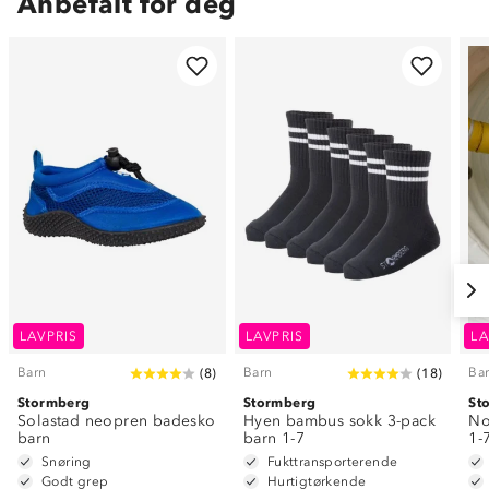
Anbefalt for deg
LAVPRIS
LAVPRIS
LA
Barn
Barn
Ba
(
8
)
(
18
)
Stormberg
Stormberg
St
Solastad neopren badesko
Hyen bambus sokk 3-pack
No
barn
barn 1-7
1-
Snøring
Fukttransporterende
Godt grep
Hurtigtørkende