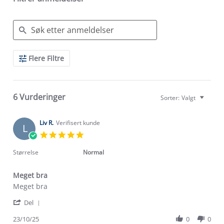
Search
Flere Filtre
Reviews
6 Vurderinger
Sorter:
Valgt
Liv R.
Verifisert kunde
L
5.0
star
rating
Størrelse
Normal
Meget bra
Review
review
Meget bra
by
stating
'
Liv
Meget
Del
Share
R.
bra
Review
23/10/25
0
0
on