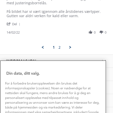
Alt du trenger til Norgesferien
A.
leverer
med justeringsborrelås.
Kontakt oss
on
igjen!
Dyreetikk
14
På bildet har vi vært igjennom alle årstidenes værtyper.
Dette trenger du til barnehagen
Feb
Gutten var aldri verken for kald eller varm.
Konkurransevinnere
1% til samfunnet
2022
Gravidklær
'
Del
Kundeklubb
Share
Inkludering
Review
Hvordan velge riktig turtøy?
14/02/22
0
0
Norgesferie 🇳🇴
Våre butikker
by
Materialer
Siri
Vask og vedlikehold
A.
Få turinspirasjon og tips her⛰
Bedrift, barnehage og SFO
1
2
on
Personvern
EL-retur
14
Overnatte utendørs⛺
Presse
Feb
Samarbeide med oss?
INFORMASJON
2022
Store størrelser
Storms turtips🐿️
Jobbe hos oss?
Turmat oppskrifter
Din data, ditt valg.
OM OSS
Leirskole 🥾
Beredskap
For å forbedre brukeropplevelsen din brukes det
Barnehageansatt
TIPS OG RÅD
informasjonskapsler (cookies). Noen er nødvendige for at
nettsiden skal fungere, mens andre brukes for å gi deg en
Tips til hyttetur
personalisert opplevelse med tilpasset innhold og
AKTIVITETER
personalisering av annonser som kan være av interesse for deg,
både på hjemmesiden og via markedsføring. Vi deler
informasjonen med våre samarbeidspartnere, inkludert Google.