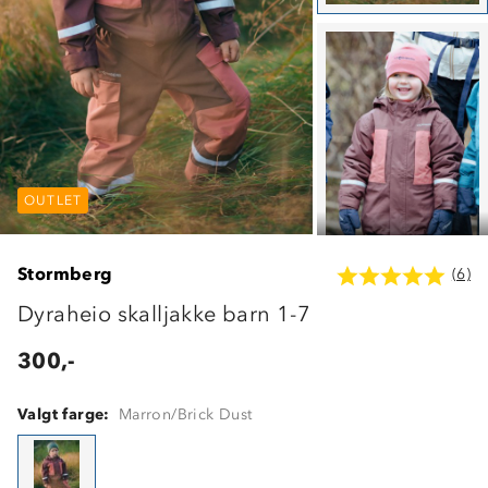
OUTLET
OUTLET
OUTLET
Stormberg
(6)
Dyraheio skalljakke barn 1-7
300,-
Valgt farge:
Marron/Brick Dust