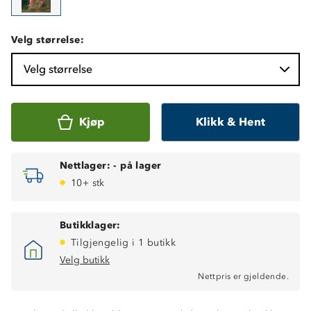
Velg størrelse:
Velg størrelse
Kjøp
Klikk & Hent
Nettlager:
-
på lager
10+ stk
Butikklager:
Tilgjengelig i 1 butikk
Vindtett
Velg butikk
Vanntett, 12 000 mm vannsøyle
Nettpris er gjeldende.
Fukttransporterende, 10 000 g/ m2/ 24t
Tapede sømmer