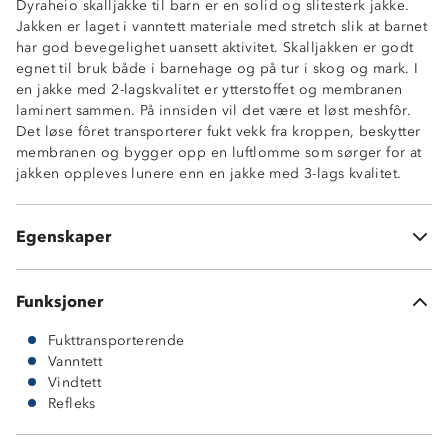
Dyraheio skalljakke til barn er en solid og slitesterk jakke.
Kontraststoff lommer (10 000 mm vannsøyle og
Jakken er laget i vanntett materiale med stretch slik at barnet
fukttransport, 6 000 g/ m2/ 24t
har god bevegelighet uansett aktivitet. Skalljakken er godt
To glidelåslommer
egnet til bruk både i barnehage og på tur i skog og mark. I
Refleksdetaljer
en jakke med 2-lagskvalitet er ytterstoffet og membranen
Avtagbar hette
laminert sammen. På innsiden vil det være et løst meshfôr.
Borrelåsjusetering nederst i ermene
Det løse fôret transporterer fukt vekk fra kroppen, beskytter
Børstet trikotfôr
membranen og bygger opp en luftlomme som sørger for at
Strikkjustering nederst
jakken oppleves lunere enn en jakke med 3-lags kvalitet.
Hovedmateriale: 88% resirkulert polyester og 12%
elastan
Kontrastfelt: 100% resirkulert polyester
Egenskaper
2-lags skalljakke
Funksjoner
Fukttransporterende
Vanntett
Vindtett
Refleks