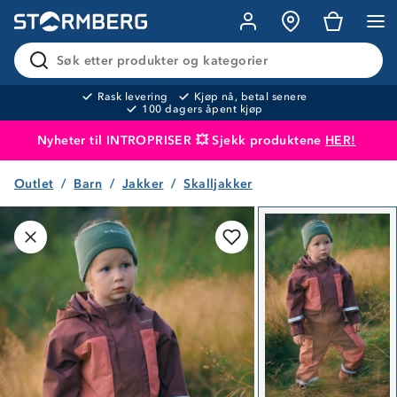
Søk etter produkter og kategorier
Rask levering
Kjøp nå, betal senere
100 dagers åpent kjøp
Nyheter til INTROPRISER 💥 Sjekk produktene
HER!
Outlet
Barn
Jakker
Skalljakker
Produktet er lagt i handlekurven
Til kassen