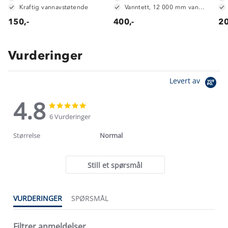
Kraftig vannavstøtende
Vanntett, 12 000 mm vannsøyle
150,-
400,-
20
Vurderinger
Levert av
4.8
4.8
4.8
star
star
6 Vurderinger
rating
rating
Størrelse
Normal
Still et spørsmål
VURDERINGER
SPØRSMÅL
Filtrer anmeldelser