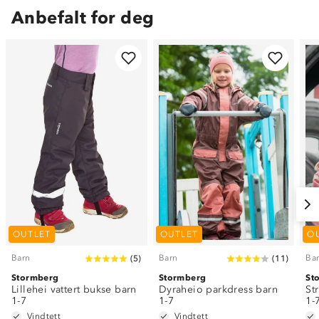
Anbefalt for deg
OUTLET
OUTLET
O
Barn
Barn
Ba
(
5
)
(
11
)
Stormberg
Stormberg
St
Lillehei vattert bukse barn
Dyraheio parkdress barn
St
1-7
1-7
1-
Vindtett
Vindtett