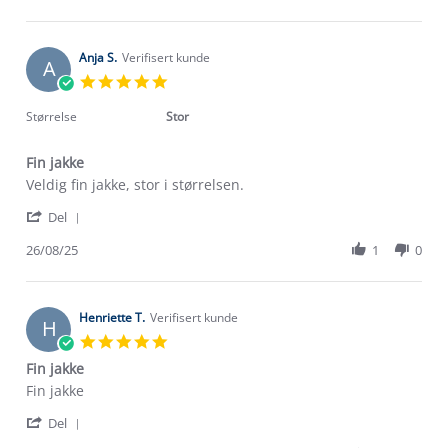
by
23
Liv
Oct
R.
2025
on
Anja S.
Verifisert kunde
A
23
5.0
Oct
star
2025
rating
Størrelse
Stor
Fin jakke
Review
review
Veldig fin jakke, stor i størrelsen.
by
stating
'
Anja
Fin
Del
Share
S.
jakke
Review
26/08/25
1
0
on
by
26
Anja
Aug
S.
2025
on
Henriette T.
Verifisert kunde
H
26
5.0
Aug
star
Fin jakke
2025
rating
Review
review
Fin jakke
by
stating
'
Henriette
Fin
Del
Share
T.
jakke