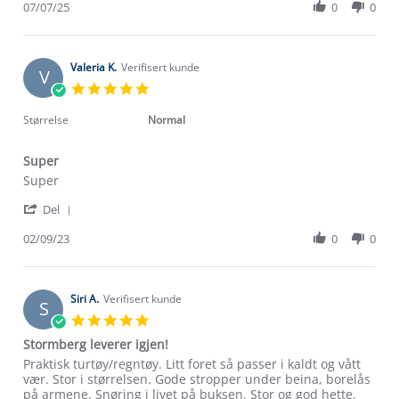
Review
07/07/25
0
0
on
by
7
Henriette
Jul
T.
2025
on
Valeria K.
Verifisert kunde
V
7
5.0
Jul
star
2025
rating
Størrelse
Normal
Super
Review
review
Super
by
stating
'
Valeria
Super
Del
Share
K.
Review
02/09/23
0
0
on
by
2
Valeria
Sep
K.
2023
Om Stormberg
on
Siri A.
Verifisert kunde
S
2
5.0
Verdigrunnlag
Sep
star
Stormberg leverer igjen!
2023
rating
Klima og miljø
Review
review
Praktisk turtøy/regntøy. Litt foret så passer i kaldt og vått
Trelagsprinsippet barn
by
stating
vær. Stor i størrelsen. Gode stropper under beina, borelås
Kundeservice
Siri
Stormberg
på armene. Snøring i livet på buksen. Stor og god hette,
Etisk handel