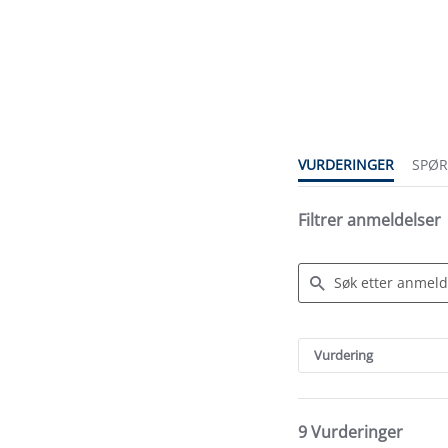
4.6
star
rating
VURDERINGER
SPØ
Filtrer anmeldelser
Search
Reviews
Vurdering
9 Vurderinger