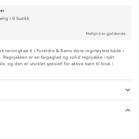
r:
elig i 0 butikk
Nettpris er gjeldende.
kk terningkast 6 i Foreldre & Barns store regntøytest både i
0 mm vannsøyle)
 Regnjakken er en fargeglad og solid regnjakke i tykt
estyrke
, og den er utviklet spesielt for aktive barn til bruk i
or økt sikkerhet
en lommer