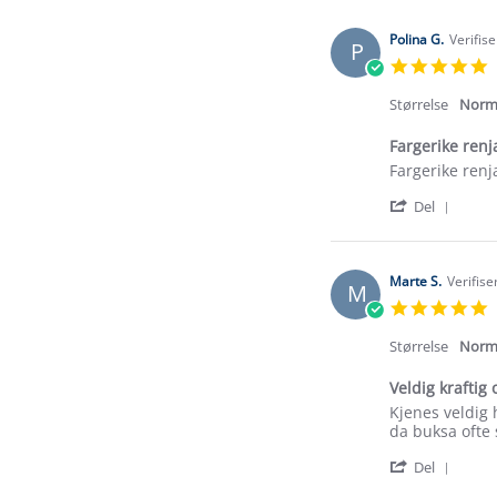
Polina G.
Verifis
P
5
s
r
Størrelse
Norm
Fargerike renj
Review
review
Fargerike renj
by
stating
'
Polina
Fargerike
Del
Shar
G.
renjakka:)
Revi
on
by
8
Polin
Mar
Marte S.
Verifise
M
G.
2026
5
on
s
8
r
Størrelse
Norm
Mar
2026
Veldig kraftig o
Review
review
Kjenes veldig 
by
stating
da buksa ofte s
Marte
Veldig
'
S.
kraftig
Del
Shar
on
og