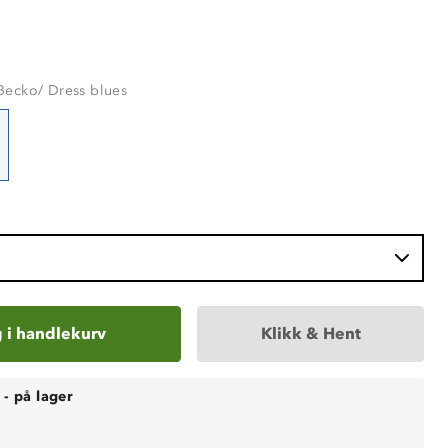
Becko/ Dress blues
 i handlekurv
Klikk & Hent
-
på lager