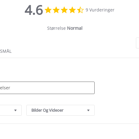
4.6
4.6
9 Vurderinger
star
rating
Størrelse
Normal
RSMÅL
Bilder Og Videoer