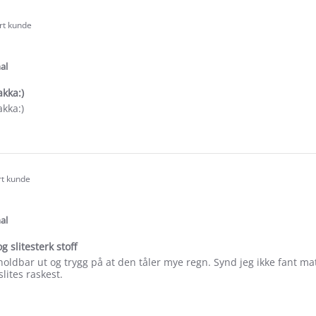
ert kunde
.0
tar
ating
al
akka:)
akka:)
e
ew
a
rt kunde
.0
tar
ating
al
g slitesterk stoff
holdbar ut og trygg på at den tåler mye regn. Synd jeg ikke fant 
lites raskest.
e