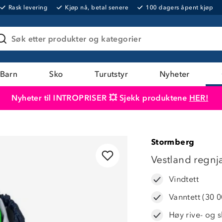
Rask levering
Kjøp nå, betal senere
100 dagers åpent kjøp
Søk etter produkter og kategorier
Barn
Sko
Turutstyr
Nyheter
Nyheter til INTROPRISER 💥 Sjekk produktene
HER!
Produktet er lagt i handlekurven
Til kassen
Stormberg
Vestland regnj
Vindtett
Vanntett (30 
Høy rive- og s