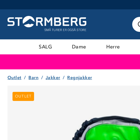
SALG
Dame
Herre
Outlet
Barn
Jakker
Regnjakker
OUTLET