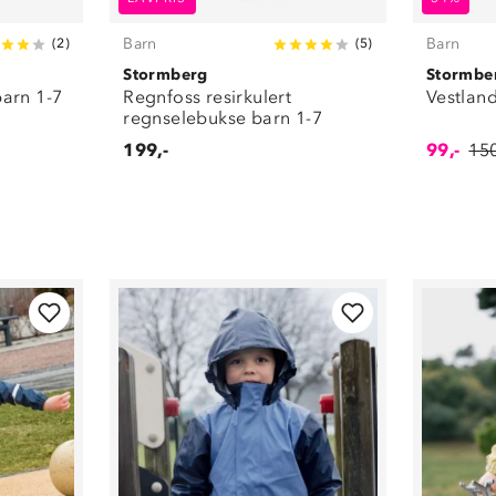
Barn
Barn
(
2
)
(
5
)
Stormberg
Stormbe
arn 1-7
Regnfoss resirkulert
Vestlan
regnselebukse barn 1-7
199,-
99,-
150