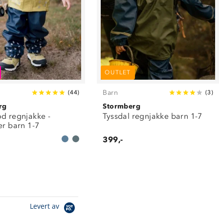
OUTLET
Barn
(
44
)
(
3
)
rg
Stormberg
od regnjakke -
Tyssdal regnjakke barn 1-7
er barn 1-7
399,-
Levert av