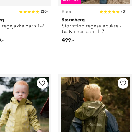
Barn
(
30
)
(
31
)
rg
Stormberg
d regnjakke barn 1-7
Stormflod regnselebukse -
testvinner barn 1-7
,-
499,-