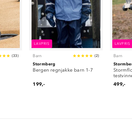
LAVPRIS
LAVPRIS
Barn
Barn
(
33
)
(
2
)
Stormberg
Stormbe
Bergen regnjakke barn 1-7
Stormfl
testvinn
199,-
499,-