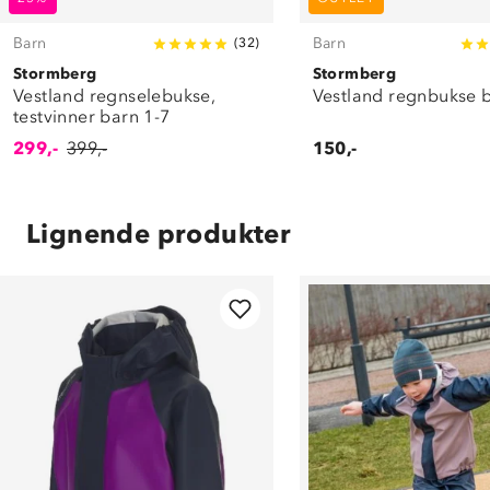
Barn
Barn
(
32
)
Stormberg
Stormberg
Vestland regnselebukse,
Vestland regnbukse b
testvinner barn 1-7
299,-
399,-
150,-
Lignende produkter