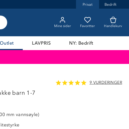
Privat
Bedrift
Mine sider
Favoritter
Handlekurv
Outlet
LAVPRIS
NY: Bedrift
9 VURDERINGER
akke barn 1-7
000 mm vannsøyle)
litestyrke