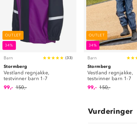
OUTLET
OUTLET
34%
34%
Barn
Barn
(
33
)
Stormberg
Stormberg
Vestland regnjakke,
Vestland regnjakke,
testvinner barn 1-7
testvinner barn 1-7
99,-
150,-
99,-
150,-
Vurderinger