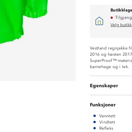
Butikklage
Tilgjeng
Velg butikk
Vindtett
Vestland regnjakke fi
Vanntett (30 00
2016 og høsten 2017.
Høy rive- og slit
SuperProof™-materiale
Stormklaff
barnehage og i lek.
Avtagbar hette f
Refleksbånd
SuperProof
Egenskaper
Jakken har ing
Funksjoner
Vanntett
Vindtett
Refleks