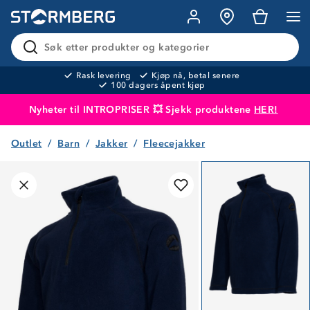
Søk etter produkter og kategorier
Rask levering
Kjøp nå, betal senere
100 dagers åpent kjøp
Nyheter til INTROPRISER 💥 Sjekk produktene
HER!
Outlet
Barn
Jakker
Fleecejakker
Produktet er lagt i handlekurven
Til kassen