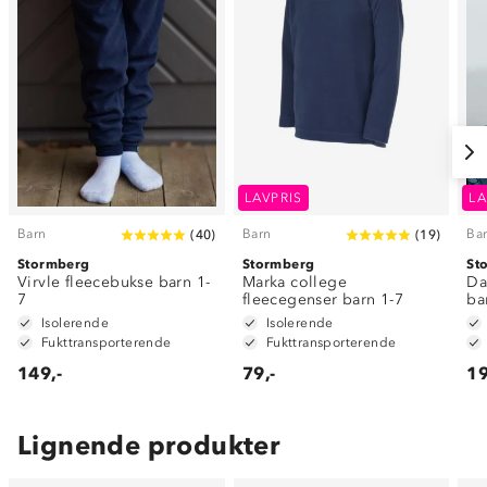
LAVPRIS
LA
Barn
Barn
Ba
(
40
)
(
19
)
Stormberg
Stormberg
St
Virvle fleecebukse barn 1-
Marka college
Da
7
fleecegenser barn 1-7
ba
Isolerende
Isolerende
Fukttransporterende
Fukttransporterende
149,-
79,-
19
Lignende produkter