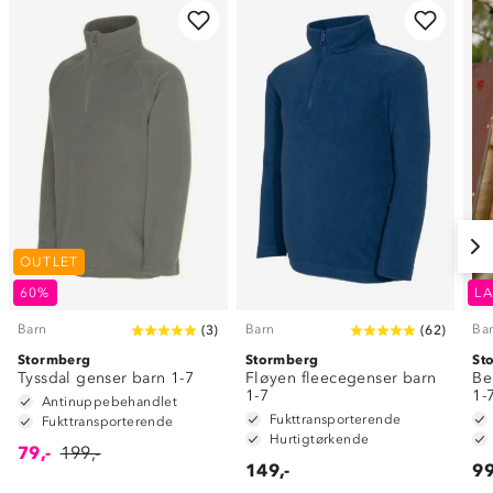
OUTLET
60%
LA
Barn
Barn
Ba
(
3
)
(
62
)
Stormberg
Stormberg
St
Tyssdal genser barn 1-7
Fløyen fleecegenser barn
Be
1-7
1-
Antinuppebehandlet
Fukttransporterende
Fukttransporterende
Hurtigtørkende
79,-
199,-
149,-
99