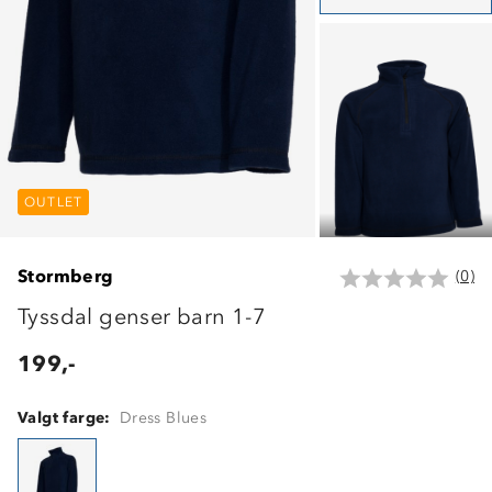
OUTLET
OUTLET
OUTLET
Stormberg
(0)
Tyssdal genser barn 1-7
199,-
Valgt farge:
Dress Blues