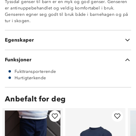
Tyssdal genser til barn er en myk og god genser. Genseren
er antinuppebehandlet og veldig komfortabel i bruk.
Antinuppebehandlet
Genseren egner seg godt til bruk både i barnehagen og på
Fukttransporterende
tur i skogen.
Hurtigtørkende
Glidelås i halsen
Flatlock sømmer i kontrastfarge
Egenskaper
165g fleecekvalitet (100% polyester)
Funksjoner
Fukttransporterende
Hurtigtørkende
Anbefalt for deg