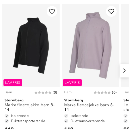
LAVPRIS
LAVPRIS
Barn
Barn
Ba
(
0
)
(
0
)
Stormberg
Stormberg
St
Marka fleecejakke barn 8-
Marka fleecejakke barn 8-
Lo
14
14
sh
Isolerende
Isolerende
Fukttransporterende
Fukttransporterende