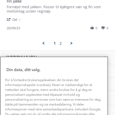
Fin jakke
Kontakt oss
Dyreetikk
Review
review
Fornøyd med jakken. Passer til kjøligere vær og fin som
Dette trenger du til barnehagen
by
stating
mellomlag under regntøy.
Konkurransevinnere
1% til samfunnet
Anita
Fin
Gravidklær
'
M.
jakke
Del
Kundeklubb
Share
on
Inkludering
Review
Hvordan velge riktig turtøy?
20/09/23
0
0
20
Norgesferie 🇳🇴
Våre butikker
by
Sep
Materialer
Anita
2023
Vask og vedlikehold
M.
Få turinspirasjon og tips her⛰
Bedrift, barnehage og SFO
1
2
on
Personvern
EL-retur
20
Overnatte utendørs⛺
Presse
Sep
Samarbeide med oss?
INFORMASJON
2023
Store størrelser
Storms turtips🐿️
Jobbe hos oss?
Turmat oppskrifter
Din data, ditt valg.
OM OSS
Leirskole 🥾
Beredskap
For å forbedre brukeropplevelsen din brukes det
Barnehageansatt
TIPS OG RÅD
informasjonskapsler (cookies). Noen er nødvendige for at
nettsiden skal fungere, mens andre brukes for å gi deg en
Tips til hyttetur
personalisert opplevelse med tilpasset innhold og
AKTIVITETER
personalisering av annonser som kan være av interesse for deg,
både på hjemmesiden og via markedsføring. Vi deler
informasjonen med våre samarbeidspartnere, inkludert Google.
Du velger selv om du vil godta alle informasjonskapsler eller