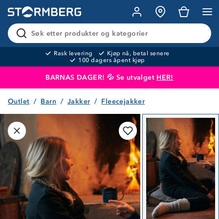
Søk etter produkter og kategorier
Rask levering
Kjøp nå, betal senere
100 dagers åpent kjøp
BARNAS DAGER! 💦 Se utvalget
HER!
Outlet
Barn
Jakker
Fleecejakker
Produktet er lagt i handlekurven
Til kassen