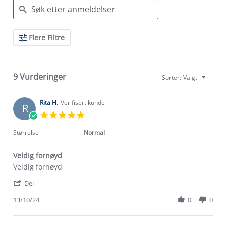
Search
Flere Filtre
Reviews
9 Vurderinger
Sorter:
Valgt
Rita H.
Verifisert kunde
R
5.0
star
rating
Størrelse
Normal
Veldig fornøyd
Review
review
Veldig fornøyd
by
stating
'
Rita
Veldig
Del
Share
H.
fornøyd
Review
13/10/24
0
0
on
by
13
Rita
Oct
H.