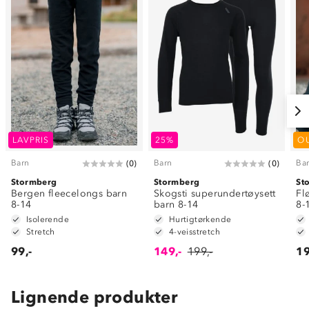
LAVPRIS
25%
O
Barn
Barn
Ba
(
0
)
(
0
)
Stormberg
Stormberg
St
Bergen fleecelongs barn
Skogsti superundertøysett
Fl
8-14
barn 8-14
8-
Isolerende
Hurtigtørkende
Stretch
4-veisstretch
99,-
149,-
199,-
19
Lignende produkter