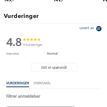
149,-
149,-
99
Vurderinger
Levert av
4.8
4.8
4.8
star
star
9 Vurderinger
rating
rating
Størrelse
Normal
Still et spørsmål
VURDERINGER
SPØRSMÅL
Filtrer anmeldelser