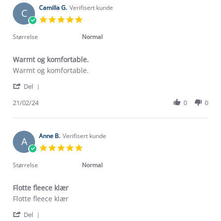
2024
on
Camilla G.
Verifisert kunde
C
13
5.0
Oct
star
2024
rating
Størrelse
Normal
Warmt og komfortable.
Review
review
Warmt og komfortable.
by
stating
'
Camilla
Warmt
Del
Share
G.
og
Review
21/02/24
0
0
on
komfortable.
by
21
Camilla
Feb
G.
2024
on
Anne B.
Verifisert kunde
A
21
5.0
Feb
star
2024
rating
Størrelse
Normal
Flotte fleece klær
Review
review
Flotte fleece klær
by
stating
'
Anne
Flotte
Del