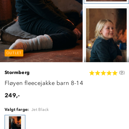
OUTLET
OUTLET
OUTLET
Stormberg
(9)
Fløyen fleecejakke barn 8-14
249,-
Valgt farge:
Jet Black