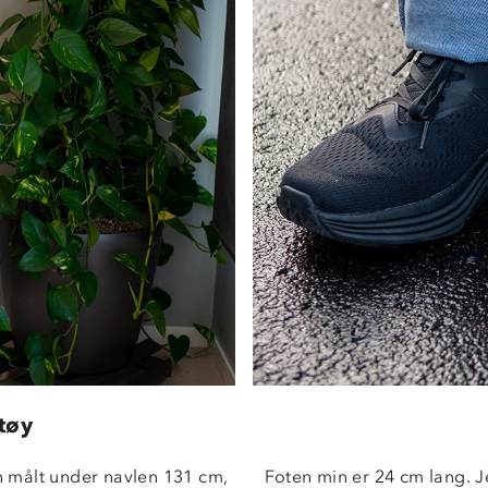
tøy
 målt under navlen 131 cm, 
Foten min er 24 cm lang. Je