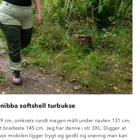
nibba softshell turbukse
09 cm, omkrets rundt magen målt under navlen 131 cm, 
 bredeste 145 cm. Jeg har denne i str 3XL. Digger at 
or mobilen ligger trygt og godt) og snøring man kan 