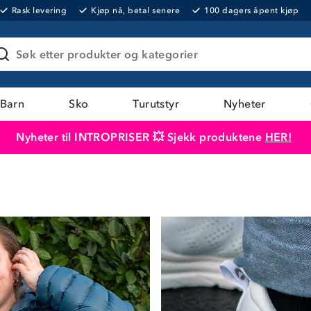
Rask levering
Kjøp nå, betal senere
100 dagers åpent kjøp
Søk etter produkter og kategorier
Barn
Sko
Turutstyr
Nyheter
Nyheter til INTROPRISER 💥 Sjekk produktene
HER!
Produktet er lagt i handlekurven
Til kassen