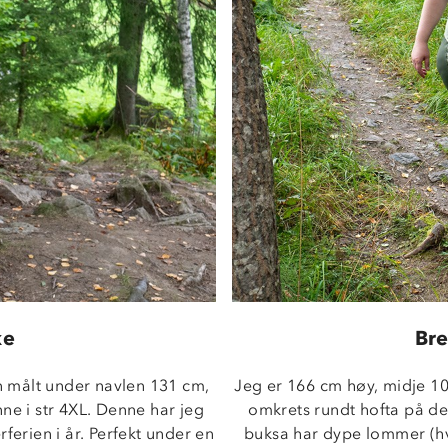
ke
Bre
 målt under navlen 131 cm, 
Jeg er 166 cm høy, midje 1
e i str 4XL. Denne har jeg 
omkrets rundt hofta på det
erien i år. Perfekt under en 
buksa har dype lommer (hv