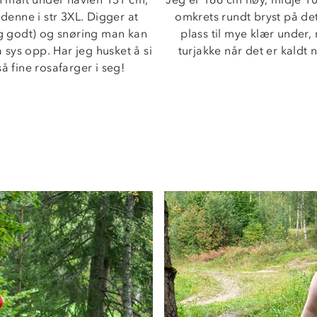
enne i str 3XL. Digger at 
omkrets rundt bryst på det
g godt) og snøring man kan 
plass til mye klær under
sys opp. Har jeg husket å si 
turjakke når det er kaldt 
å fine rosafarger i seg!