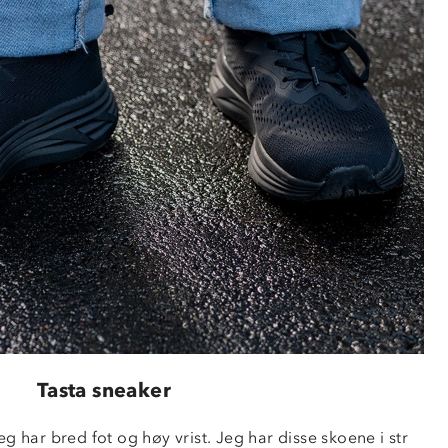
Tasta sneaker
g har bred fot og høy vrist. Jeg har disse skoene i str 