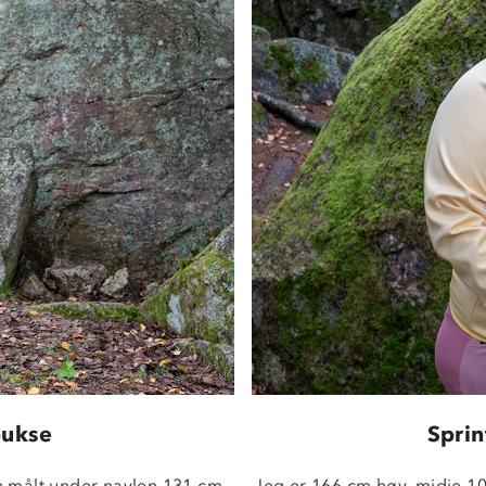
bukse
Sprin
 målt under navlen 131 cm, 
Jeg er 166 cm høy, midje 1