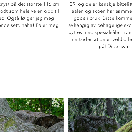
yst på det største 116 cm. 
39, og de er kanskje bittelitt
odt som hele veien opp til 
sålen og skoen har samme fa
ned. Også følger jeg meg 
gode i bruk. Disse kommer j
hende sett, haha! Føler meg 
avhengig av behagelige sko -
byttes med spesialsåler hvis
nettsiden at de er veldig l
på! Disse svart