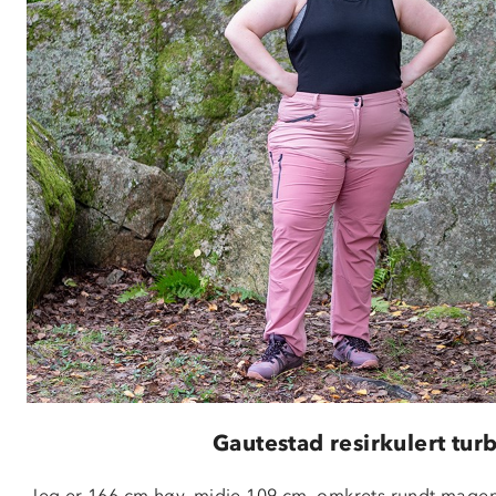
Gautestad resirkulert tur
Jeg er 166 cm høy, midje 109 cm, omkrets rundt magen