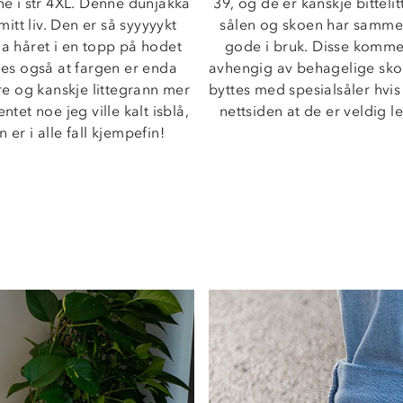
e i str 4XL. Denne dunjakka 
39, og de er kanskje bittelitt
itt liv. Den er så syyyyykt 
sålen og skoen har samme fa
a håret i en topp på hodet 
gode i bruk. Disse kommer j
nes også at fargen er enda 
avhengig av behagelige sko -
re og kanskje littegrann mer 
byttes med spesialsåler hvis
et noe jeg ville kalt isblå, 
nettsiden at de er veldig l
er i alle fall kjempefin!