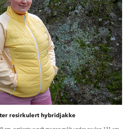
ter resirkulert hybridjakke
09 cm, omkrets rundt magen målt under navlen 131 cm, 