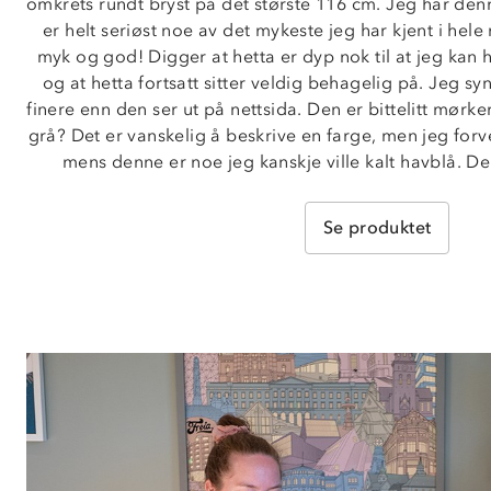
omkrets rundt bryst på det største 116 cm. Jeg har denn
er helt seriøst noe av det mykeste jeg har kjent i hele m
myk og god! Digger at hetta er dyp nok til at jeg kan h
og at hetta fortsatt sitter veldig behagelig på. Jeg sy
finere enn den ser ut på nettsida. Den er bittelitt mørke
grå? Det er vanskelig å beskrive en farge, men jeg forvent
mens denne er noe jeg kanskje ville kalt havblå. Den 
Se produktet