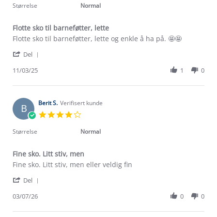
2026
rating
Størrelse
Normal
Flotte sko til barneføtter, lette
Review
review
Flotte sko til barneføtter, lette og enkle å ha på. 🤩🤩
by
stating
'
Elin
Flotte
Del
Share
V.
sko
Review
11/03/25
1
0
on
til
by
11
barneføtter,
Elin
Mar
lette
V.
2025
on
Berit S.
Verifisert kunde
B
11
4.0
Mar
star
2025
rating
Størrelse
Normal
Fine sko. Litt stiv, men
Review
review
Fine sko. Litt stiv, men eller veldig fin
by
stating
'
Berit
Fine
Del
Share
S.
sko.
Review
03/07/26
0
0
on
Litt
Om Stormberg
by
3
stiv,
Berit
Jul
men