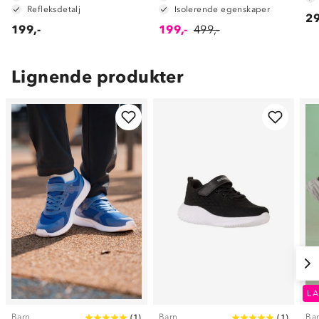
Refleksdetalj
Isolerende egenskaper
29
199,-
199,-
499,-
Lignende produkter
LA
Barn
Barn
Ba
(
1
)
(
1
)