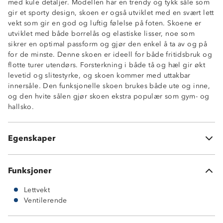
med kule detaljer. Modellen har en trendy og tykk såle som
gir et sporty design, skoen er også utviklet med en svært lett
vekt som gir en god og luftig følelse på foten. Skoene er
utviklet med både borrelås og elastiske lisser, noe som
sikrer en optimal passform og gjør den enkel å ta av og på
for de minste. Denne skoen er ideell for både fritidsbruk og
flotte turer utendørs. Forsterkning i både tå og hæl gir økt
levetid og slitestyrke, og skoen kommer med uttakbar
innersåle. Den funksjonelle skoen brukes både ute og inne,
og den hvite sålen gjør skoen ekstra populær som gym- og
Lett
hallsko.
Luftig
Tykk såle
Forsterkning tå- og hæl
Egenskaper
Uttakbar innersåle
Funksjoner
Lettvekt
Ventilerende