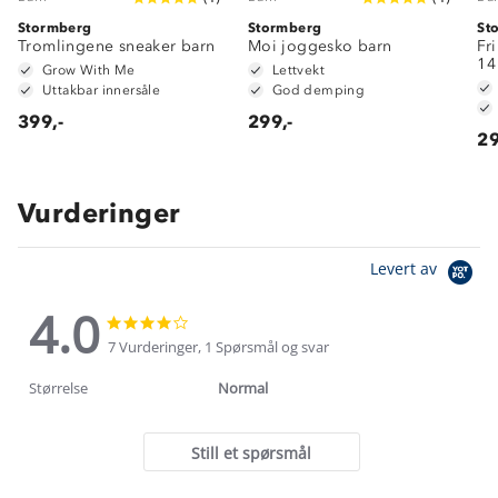
Stormberg
Stormberg
St
Tromlingene sneaker barn
Moi joggesko barn
Fr
14
Grow With Me
Lettvekt
Uttakbar innersåle
God demping
399,-
299,-
29
Vurderinger
Levert av
4.0
4.0
4.0
star
star
7 Vurderinger, 1 Spørsmål og svar
rating
rating
Størrelse
Normal
Still et spørsmål