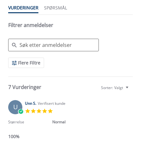
VURDERINGER
SPØRSMÅL
Filtrer anmeldelser
Search
Flere Filtre
Reviews
7 Vurderinger
Sorter:
Valgt
Unn S.
Verifisert kunde
U
5.0
star
rating
Størrelse
Normal
100%