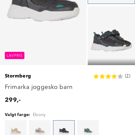
LAVPRIS
LAVPRIS
LAVPRIS
Stormberg
(7)
Frimarka joggesko barn
299,-
Valgt farge:
Ebony