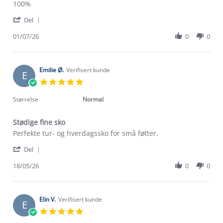
Review
review
100%
by
stating
'
Unn
100%
Del
Share
S.
Review
01/07/26
0
0
on
by
1
Unn
Jul
S.
2026
on
Emilie Ø.
Verifisert kunde
E
1
5.0
Jul
star
2026
rating
Størrelse
Normal
Stødige fine sko
Review
review
Perfekte tur- og hverdagssko for små føtter.
by
stating
'
Emilie
Stødige
Del
Share
Ø.
fine
Review
18/05/26
0
0
on
sko
by
18
Emilie
May
Ø.
2026
on
Elin V.
Verifisert kunde
E
18
5.0
May
star