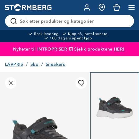
Søk etter produkter og kategorier
Rask levering
Kjøp nå, betal senere
100 dagers åpent kjøp
Nyheter til INTROPRISER 💥 Sjekk produktene
HER!
LAVPRIS
Sko
Sneakers
Produktet er lagt i handlekurven
Til kassen