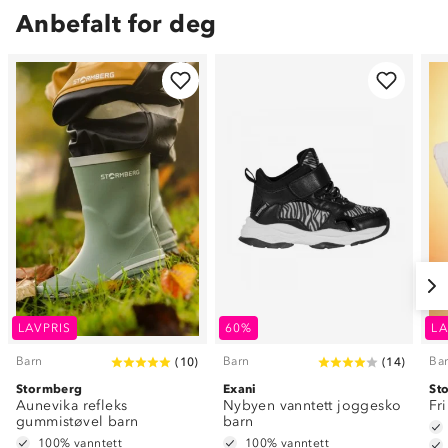
Anbefalt for deg
LAVPRIS
60%
LA
Barn
Barn
Ba
(
10
)
(
14
)
Stormberg
Exani
St
Aunevika refleks
Nybyen vanntett joggesko
Fr
gummistøvel barn
barn
100% vanntett
100% vanntett